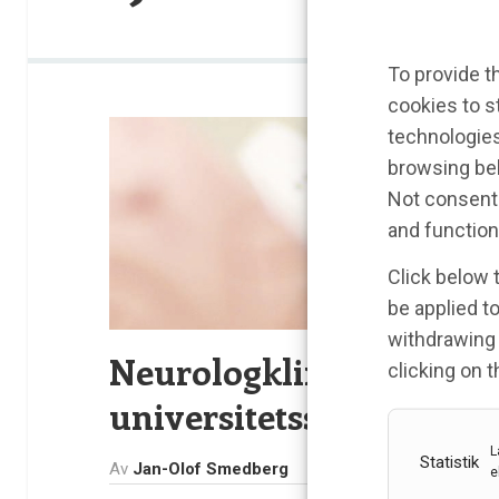
To provide t
cookies to s
technologies
browsing beh
Not consenti
and function
Click below 
be applied to
withdrawing 
Neurologklinken vid Ka
clicking on 
universitetssjukhuset,
L
Statistik
Av
Jan-Olof Smedberg
e