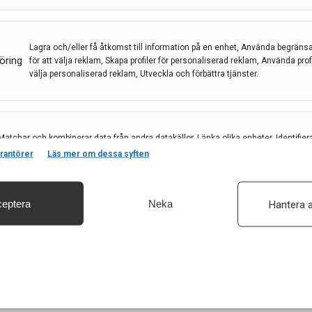
eurologkliniken Karolinska sjukhuset
,
Reportage
Lagra och/eller få åtkomst till information på en enhet, Använda begräns
öring
för att välja reklam, Skapa profiler för personaliserad reklam, Använda profil
jukhuset är den näst äldsta i världen. I dag består
välja personaliserad reklam, Utveckla och förbättra tjänster.
nge. Inom något år flyttar Solnaenheten in i Sveriges
Redan nu har kliniken tillgång till landets
uropatienter. Som en av de ledande
Matchar och kombinerar data från andra datakällor, Länka olika enheter, Identifier
urologbristen.
baserat på information som överförs automatiskt.
rantörer
Läs mer om dessa syften
eptera
Neka
Hantera a
säkerhet, förhindra och upptäcka bedrägerier samt åtgärda fel, Leverera och visa
, Spara och meddela dina integritetsval.