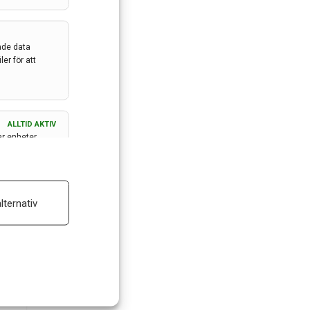
ade data
er för att
ALLTID AKTIV
ar enheter
ALLTID AKTIV
lternativ
 reklam