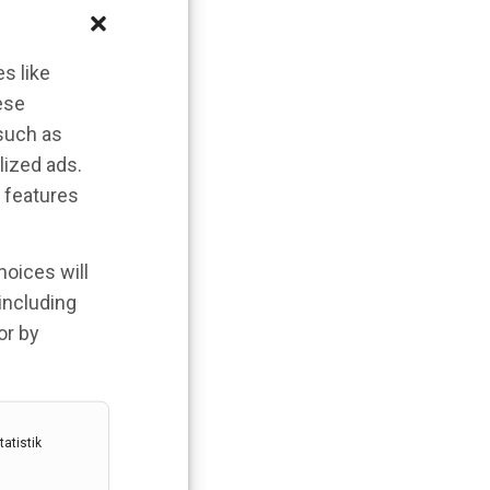
s like
ese
 such as
lized ads.
 features
hoices will
 including
or by
atistik