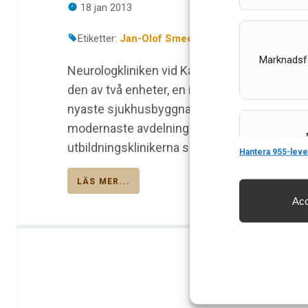
18 jan 2013
Etiketter:
Jan-Olof Smedberg
,
Kliniken i Fokus
,
N
Marknadsf
Neurologkliniken vid Karolinska universitetss
den av två enheter, en i Solna och en i Huddi
nyaste sjukhusbyggnad, Nya Karolinska Solna. 
modernaste avdelning för övervakning av ne
Features
utbildningsklinikerna ser man med oro på ne
Hantera 955-leve
LÄS MER...
Acc
Säkerställa 
och innehåll