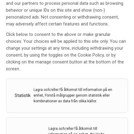
and our partners to process personal data such as browsing
behavior or unique IDs on this site and show (non-)
personalized ads. Not consenting or withdrawing consent,
may adversely affect certain features and functions.
Click below to consent to the above or make granular
choices. Your choices will be applied to this site only. You can
change your settings at any time, including withdrawing your
Neurologkliniken på Norrlands
consent, by using the toggles on the Cookie Policy, or by
Universitetssjukhus
clicking on the manage consent button at the bottom of the
screen.
Av
ANDERS LÖVGREN Foto: RALF BERGMAN
20 okt 2011
Etiketter:
ANDERS LÖVGREN
,
Kliniken i Fokus
,
Lagra och/eller få åtkomst till information på en
Neurologkliniken i Umeå
,
Reportage
Statistik
enhet, Förstå målgrupper genom statistik eller
kombinationer av data från olika källor.
Neurologen vid universitetssjukhuset i Umeå sticker
fram som en spetsklinik på flera forskningsområden –
även med internationella mått. Verksamhetschefen
Mats Andersson får se många bevis på individuellt
Lagra och/eller få åtkomst till
starka prestationer bland professorer och