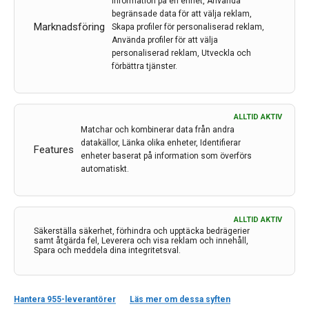
information på en enhet, Använda
medarbetare. Men det är inte det främsta skälet
begränsade data för att välja reklam,
Marknadsföring
Skapa profiler för personaliserad reklam,
bakom framgångarna.
Använda profiler för att välja
– Jag lyfter gärna fram vår starka forskningskultur och
personaliserad reklam, Utveckla och
förmågan att samarbeta, säger han.
förbättra tjänster.
LÄS MER...
ALLTID AKTIV
Matchar och kombinerar data från andra
datakällor, Länka olika enheter, Identifierar
Features
enheter baserat på information som överförs
automatiskt.
ALLTID AKTIV
Säkerställa säkerhet, förhindra och upptäcka bedrägerier
samt åtgärda fel, Leverera och visa reklam och innehåll,
Spara och meddela dina integritetsval.
Kontakt
Hantera 955-leverantörer
Läs mer om dessa syften