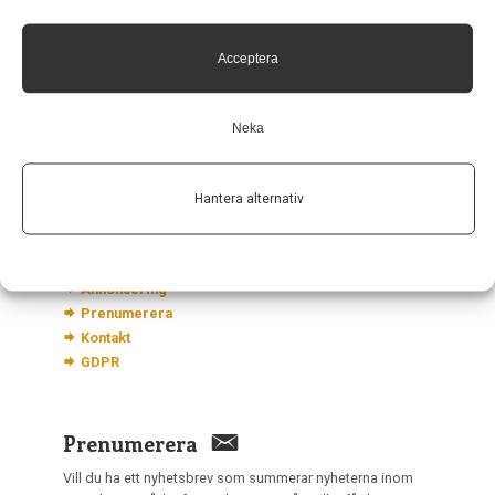
Neurologi i Sverige
c/o Forskaren Office Hub
Acceptera
Hagaplan 4
113 68 Stockholm
nis@pharma-industry.se
Neka
Hantera alternativ
Länkar
Om Neurologi i Sverige
Utgåvor
Annonsering
Prenumerera
Kontakt
GDPR
Prenumerera
Vill du ha ett nyhetsbrev som summerar nyheterna inom