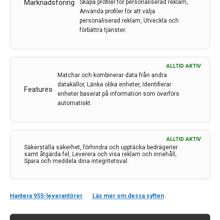
Marknadsföring
Skapa profiler för personaliserad reklam,
slutet av maj.
Använda profiler för att välja
personaliserad reklam, Utveckla och
förbättra tjänster.
LÄS MER...
ALLTID AKTIV
Matchar och kombinerar data från andra
datakällor, Länka olika enheter, Identifierar
Features
enheter baserat på information som överförs
automatiskt.
ALLTID AKTIV
Säkerställa säkerhet, förhindra och upptäcka bedrägerier
samt åtgärda fel, Leverera och visa reklam och innehåll,
Spara och meddela dina integritetsval.
Kontakt
Hantera 955-leverantörer
Läs mer om dessa syften
Neurologi i Sverige
c/o Forskaren Office Hub
Hagaplan 4