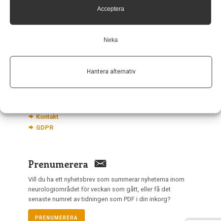
113 68 Stockholm
Acceptera
nis@pharma-industry.se
Neka
Länkar
Hantera alternativ
Om Neurologi i Sverige
Utgåvor
Annonsering
Prenumerera
Kontakt
GDPR
Prenumerera
Vill du ha ett nyhetsbrev som summerar nyheterna inom
neurologiområdet för veckan som gått, eller få det
senaste numret av tidningen som PDF i din inkorg?
PRENUMERERA