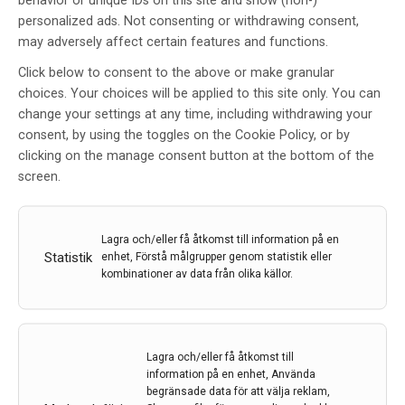
behavior or unique IDs on this site and show (non-)
personalized ads. Not consenting or withdrawing consent,
may adversely affect certain features and functions.
Click below to consent to the above or make granular
choices. Your choices will be applied to this site only. You can
change your settings at any time, including withdrawing your
consent, by using the toggles on the Cookie Policy, or by
Neurologen Falu Lasarett – Uppåt
clicking on the manage consent button at the bottom of the
och framåt i Falun
screen.
Av
Jan-Olof Smedberg
19 mar 2013
Lagra och/eller få åtkomst till information på en
Statistik
enhet, Förstå målgrupper genom statistik eller
Etiketter:
Jan-Olof Smedberg
,
Kliniken i Fokus
,
kombinationer av data från olika källor.
Neurologkliniken i Falun
,
Reportage
Fler vårdplatser, direktinskrivning av strokepatienter
och kortade besöksköer – det är en del av allt som
Lagra och/eller få åtkomst till
hänt på senare tid vid neurologenheten på Falu
information på en enhet, Använda
lasarett. Klinikens framsteg har väckt intresse och
begränsade data för att välja reklam,
Svenska neurolog föreningens vårmöte avhålls i Falun i