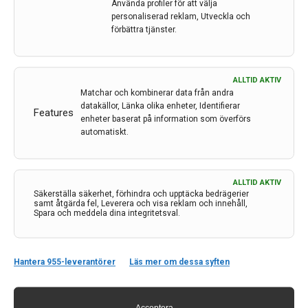
Använda profiler för att välja
personaliserad reklam, Utveckla och
LÄS MER...
förbättra tjänster.
ALLTID AKTIV
Matchar och kombinerar data från andra
datakällor, Länka olika enheter, Identifierar
Features
enheter baserat på information som överförs
automatiskt.
ALLTID AKTIV
Säkerställa säkerhet, förhindra och upptäcka bedrägerier
samt åtgärda fel, Leverera och visa reklam och innehåll,
Spara och meddela dina integritetsval.
Kontakt
Neurologi i Sverige
Hantera 955-leverantörer
Läs mer om dessa syften
c/o Forskaren Office Hub
Hagaplan 4
113 68 Stockholm