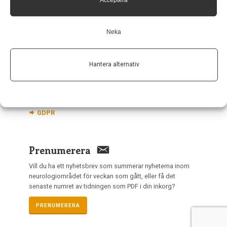
Acceptera
nis@pharma-industry.se
Neka
Länkar
Om Neurologi i Sverige
Hantera alternativ
Utgåvor
Annonsering
Prenumerera
Kontakt
GDPR
Prenumerera
Vill du ha ett nyhetsbrev som summerar nyheterna inom
neurologiområdet för veckan som gått, eller få det
senaste numret av tidningen som PDF i din inkorg?
PRENUMERERA