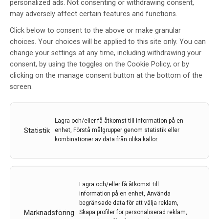
personalized ads. Not consenting or withdrawing consent,
may adversely affect certain features and functions.
Click below to consent to the above or make granular
choices. Your choices will be applied to this site only. You can
change your settings at any time, including withdrawing your
Nyheter avseende diagnostik och
consent, by using the toggles on the Cookie Policy, or by
behandling vid MG
clicking on the manage consent button at the bottom of the
screen.
Av
ANNA ROSTEDT PUNGA
17 feb 2023
Lagra och/eller få åtkomst till information på en
Etiketter:
diagnostik
,
Mg
,
Myasthenia Gravis
Statistik
enhet, Förstå målgrupper genom statistik eller
kombinationer av data från olika källor.
Myasthenia gravis (MG) är autoimmun neuromuskulär
sjukdom där antikroppar mot muskel­receptorer leder
till en onormal trötthet och svaghet av skelettmuskler. I
denna artikel av Anna Rostedt Punga, professor i
Lagra och/eller få åtkomst till
Klinisk Neurofysiologi vid Uppsala universitet, ges en
information på en enhet, Använda
sammanfattning av det senaste kunskapsläget vad
begränsade data för att välja reklam,
gäller diagnostik och behanding.
Marknadsföring
Skapa profiler för personaliserad reklam,