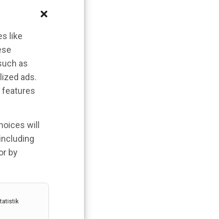
s like
ese
 such as
lized ads.
 features
hoices will
 including
or by
atistik