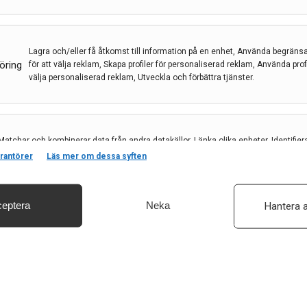
eningen Akut Neurologi i Sverige (ANS), det fjärde i
universitetssjukhus Malmö som stod värd för
n Real Life. ”In real life” anspelar på att vi träffas
Lagra och/eller få åtkomst till information på en enhet, Använda begräns
ag på internet under föreningens
öring
för att välja reklam, Skapa profiler för personaliserad reklam, Använda profil
välja personaliserad reklam, Utveckla och förbättra tjänster.
i.org för att delta). Här kommer en mötes rapport
are i neurologi, Petrea Frid, specialistläkare, Teresa
kare, styrelseledamot och tidigare ordförande i ANS.
e och arbetar på VO Neurologi och
Matchar och kombinerar data från andra datakällor, Länka olika enheter, Identifier
baserat på information som överförs automatiskt.
tetssjukhus Malmö.
rantörer
Läs mer om dessa syften
eptera
Neka
Hantera a
säkerhet, förhindra och upptäcka bedrägerier samt åtgärda fel, Leverera och visa
, Spara och meddela dina integritetsval.