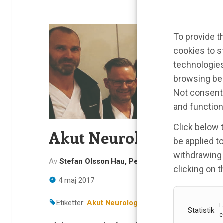
To provide t
cookies to s
technologies
browsing beh
Not consenti
and function
Click below 
Akut Neurologi i Sverige
be applied to
withdrawing 
Av
Stefan Olsson Hau, Petrea Frid, Marco Brizzi
clicking on 
4 maj 2017
Etiketter:
Akut Neurologi
,
ANS
,
Kongressreferat
L
Statistik
e