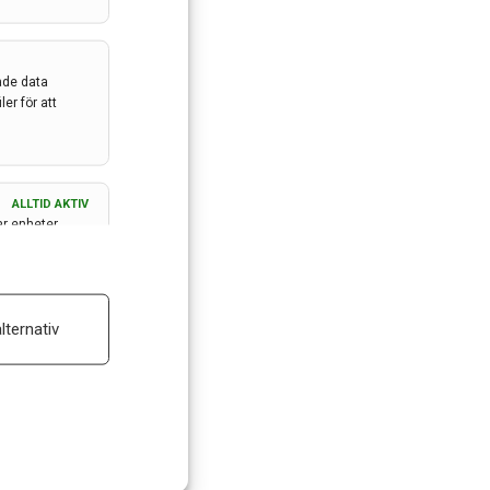
ade data
er för att
ALLTID AKTIV
ar enheter
ALLTID AKTIV
lternativ
 reklam