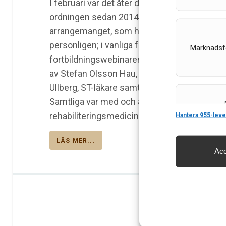
I februari var det åter dags för årsmöte i för
ordningen sedan 2014. I år var det Skånes 
arrangemanget, som har kommit att kallas ANS I
personligen; i vanliga fall ses vi varje onsd
Marknadsf
fortbildningswebinarer (se www.akutneurolog
av Stefan Olsson Hau, kassör i ANS och ST-läk
Ullberg, ST-läkare samt Marco Brizzi, överlä
Samtliga var med och arrangerade årets möt
Features
rehabiliteringsmedicin vid Skånes universi
Hantera 955-leve
LÄS MER...
Acc
Säkerställa 
och innehåll