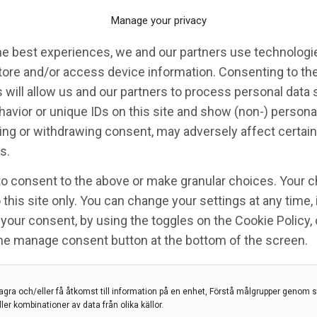
Manage your privacy
he best experiences, we and our partners use technologie
tore and/or access device information. Consenting to th
 will allow us and our partners to process personal data
avior or unique IDs on this site and show (non-) persona
ng or withdrawing consent, may adversely affect certain
s.
to consent to the above or make granular choices. Your c
 – In Real Life 4
 this site only. You can change your settings at any time,
your consent, by using the toggles on the Cookie Policy, 
the manage consent button at the bottom of the screen.
,
Marco Brizzi
,
Petrea Frid
,
Stefan Olsson Hau
agra och/eller få åtkomst till information på en enhet, Förstå målgrupper genom st
ller kombinationer av data från olika källor.