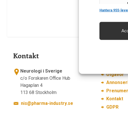
Features
Hantera 955-leve
Acc
Säkerställa 
och innehåll
Kontakt
Länkar
Om Neurol
Neurologi i Sverige
Utgåvor
c/o Forskaren Office Hub
Annonser
Hagaplan 4
Prenumer
113 68 Stockholm
Kontakt
nis@pharma-industry.se
GDPR