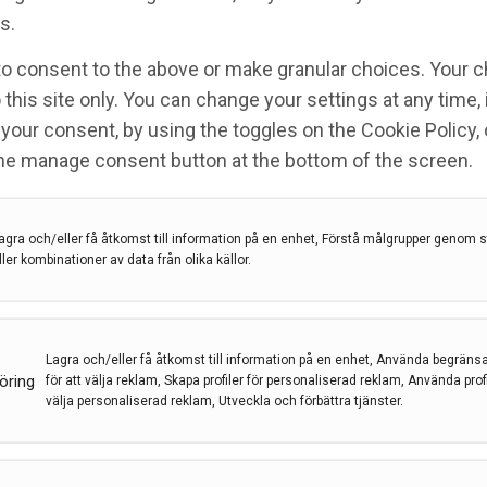
s.
verka nervimpulser
to consent to the above or make granular choices. Your c
 this site only. You can change your settings at any time,
your consent, by using the toggles on the Cookie Policy, 
the manage consent button at the bottom of the screen.
nal
,
KV1
,
Linköpings Universitet
,
Malin Silverå Ejneby
agra och/eller få åtkomst till information på en enhet, Förstå målgrupper genom st
erat en stor grupp substanser som påverkar själva
ller kombinationer av data från olika källor.
lla delar. Upptäckten kan bidra till utvecklingen av
Lagra och/eller få åtkomst till information på en enhet, Använda begräns
öring
för att välja reklam, Skapa profiler för personaliserad reklam, Använda profil
välja personaliserad reklam, Utveckla och förbättra tjänster.