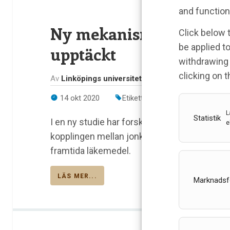
and function
Ny mekanism för att på
Click below 
be applied to
upptäckt
withdrawing 
clicking on 
Av
Linköpings universitet
14 okt 2020
Etiketter:
Fredrik Elinder
,
jonka
L
Statistik
I en ny studie har forskare från LiU identifi
e
kopplingen mellan jonkanalens olika funktione
framtida läkemedel.
LÄS MER...
Marknadsf