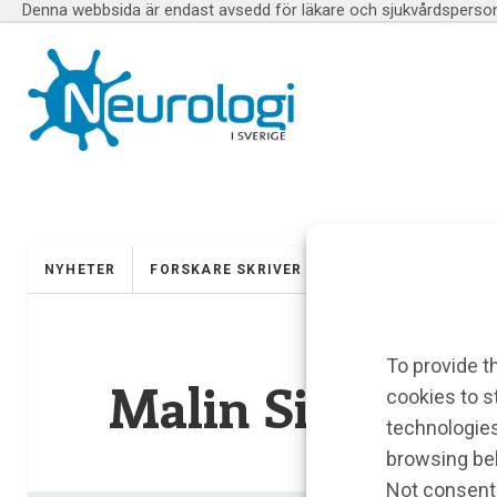
Denna webbsida är endast avsedd för läkare och sjukvårdspersona
NYHETER
FORSKARE SKRIVER
UTBILDNINGAR
To provide t
Malin Silverå E
cookies to s
technologies
browsing beh
Not consenti