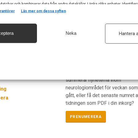
Matchar och kombinerar data från andra datakällor, Länka olika enheter, Identifier
baserat på information som överförs automatiskt.
rantörer
Läs mer om dessa syften
eptera
Neka
Hantera a
säkerhet, förhindra och upptäcka bedrägerier samt åtgärda fel, Leverera och visa
, Spara och meddela dina integritetsval.
Prenumerera
ogi i Sverige
Vill du ha ett nyhetsbrev som
summerar nyheterna inom
neurologiområdet för veckan so
ing
gått, eller få det senaste numret 
era
tidningen som PDF i din inkorg?
PRENUMERERA