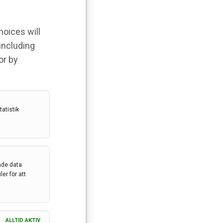
hoices will
 including
or by
atistik
ade data
er för att
ALLTID AKTIV