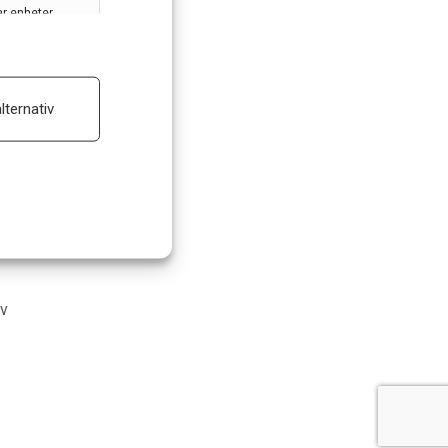
ar enheter
ALLTID AKTIV
lternativ
 reklam
m
av