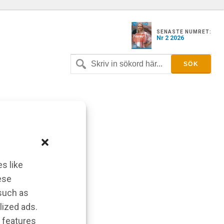
SENASTE NUMRET:
Nr 2 2026
s like
ese
 such as
lized ads.
 features