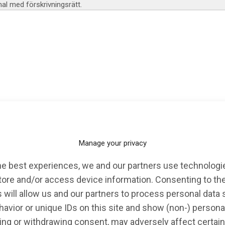
l med förskrivningsrätt.
KALENDARIUM
EVENT
OPINION
Manage your privacy
he best experiences, we and our partners use technologie
jneby
tore and/or access device information. Consenting to th
 will allow us and our partners to process personal data
avior or unique IDs on this site and show (non-) persona
ng or withdrawing consent, may adversely affect certain