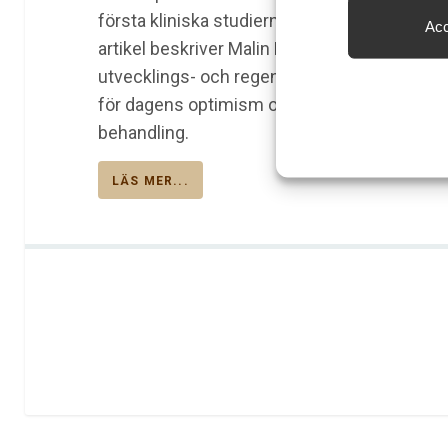
första kliniska studierna kring stamcellster
Acc
Säkerställa 
artikel beskriver Malin Parmar, professor i 
och innehåll
utvecklings- och regenerativ neurobiologi, Lu
för dagens optimism om att snart kunna e
behandling.
LÄS MER...