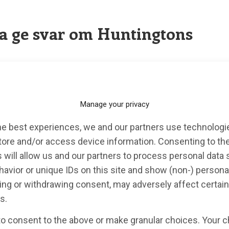
a ge svar om Huntingtons
m
,
Johan Jakobsson
,
Lunds Universitet
,
Malin Parmar
Manage your privacy
akobsson och Malin Parmar har lett till en ny metod
he best experiences, we and our partners use technologie
mar. Forskarna har tagit avstamp i den
tore and/or access device information. Consenting to th
 will allow us and our partners to process personal data
avior or unique IDs on this site and show (non-) persona
ng or withdrawing consent, may adversely affect certain
s.
to consent to the above or make granular choices. Your c