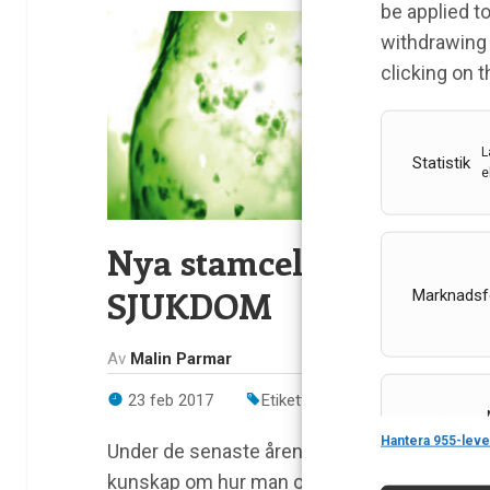
be applied to
withdrawing 
clicking on 
L
Statistik
e
Nya stamcellsbehandli
SJUKDOM
Marknadsf
Av
Malin Parmar
23 feb 2017
Etiketter:
Malin Parmar
,
Parkin
Features
Hantera 955-leve
Under de senaste åren har forskningen inom 
kunskap om hur man odlar och specialiserar st