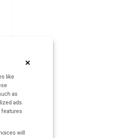
s like
ese
 such as
lized ads.
 features
hoices will