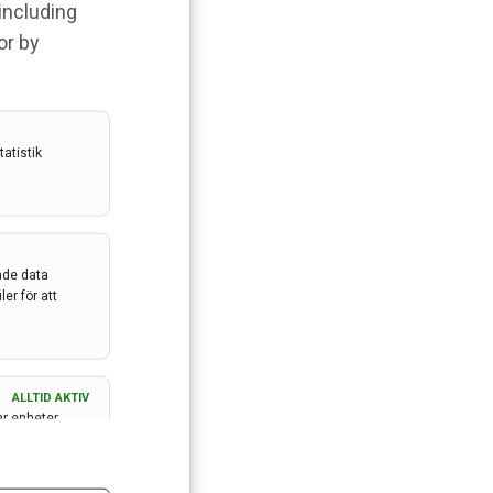
 including
or by
atistik
ade data
er för att
ALLTID AKTIV
ar enheter