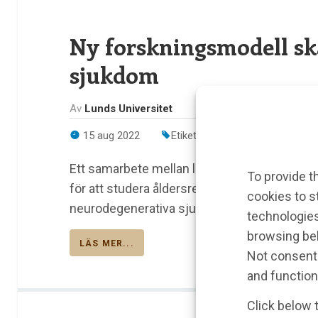
Ny forskningsmodell sk
sjukdom
Av
Lunds Universitet
15 aug 2022
Etiketter:
Huntingtons sjukdo
Ett samarbete mellan lundaforskarna Johan J
To provide t
för att studera åldersrelaterade hjärnsjukdo
cookies to s
neurodegenerativa sjukdomen Huntingtons.
technologies
browsing beh
LÄS MER...
Not consenti
and function
Click below 