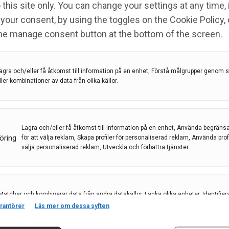
 this site only. You can change your settings at any time,
your consent, by using the toggles on the Cookie Policy, 
the manage consent button at the bottom of the screen.
agra och/eller få åtkomst till information på en enhet, Förstå målgrupper genom st
ller kombinationer av data från olika källor.
ngar för PARKINSONS
Lagra och/eller få åtkomst till information på en enhet, Använda begräns
öring
för att välja reklam, Skapa profiler för personaliserad reklam, Använda profil
välja personaliserad reklam, Utveckla och förbättra tjänster.
son
,
Parkinsons sjukdom
Matchar och kombinerar data från andra datakällor, Länka olika enheter, Identifier
baserat på information som överförs automatiskt.
rantörer
Läs mer om dessa syften
stamcellsområdet resulterat i en allt större
amceller. Siktet är nu inställt på att inleda de