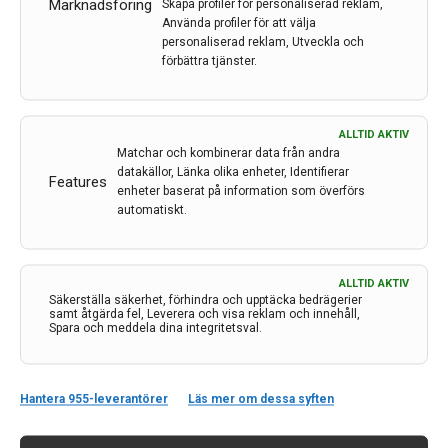
Marknadsföring
Skapa profiler för personaliserad reklam,
beskriver ett ovanligt patientfall.
Använda profiler för att välja
personaliserad reklam, Utveckla och
förbättra tjänster.
LÄS MER...
ALLTID AKTIV
Matchar och kombinerar data från andra
datakällor, Länka olika enheter, Identifierar
Features
enheter baserat på information som överförs
automatiskt.
ALLTID AKTIV
Säkerställa säkerhet, förhindra och upptäcka bedrägerier
samt åtgärda fel, Leverera och visa reklam och innehåll,
Spara och meddela dina integritetsval.
Kontakt
Hantera 955-leverantörer
Läs mer om dessa syften
Neurologi i Sverige
c/o Forskaren Office Hub
Hagaplan 4