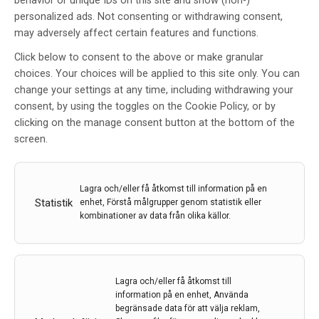
behavior or unique IDs on this site and show (non-)
personalized ads. Not consenting or withdrawing consent,
may adversely affect certain features and functions.
Click below to consent to the above or make granular
choices. Your choices will be applied to this site only. You can
change your settings at any time, including withdrawing your
consent, by using the toggles on the Cookie Policy, or by
Ovanligt fall med ovanligt lång
clicking on the manage consent button at the bottom of the
överlevnad vid PML
screen.
Av
Madeleine Stigsdotter Nilsson
10 okt 2019
Lagra och/eller få åtkomst till information på en
Statistik
enhet, Förstå målgrupper genom statistik eller
Etiketter:
Madeleine Stigsdotter Nilsson
,
PML
,
kombinationer av data från olika källor.
Progressiv multifokal leukoencefalopati
Progressiv multifokal leukoencefalopati (PML) är en
allvarlig demyeliniserande sjukdom som främst
Lagra och/eller få åtkomst till
drabbar personer med nedsatt immunförsvar. I denna
information på en enhet, Använda
artikel ger Madeleine Stigsdotter Nilsson en
begränsade data för att välja reklam,
övergripande presentation av sjukdomen, samt