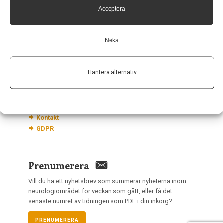
113 68 Stockholm
Acceptera
nis@pharma-industry.se
Neka
Länkar
Hantera alternativ
Om Neurologi i Sverige
Utgåvor
Annonsering
Prenumerera
Kontakt
GDPR
Prenumerera
Vill du ha ett nyhetsbrev som summerar nyheterna inom
neurologiområdet för veckan som gått, eller få det
senaste numret av tidningen som PDF i din inkorg?
PRENUMERERA