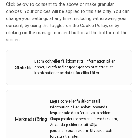
Click below to consent to the above or make granular
Protein i hjärnan kan användas i
choices. Your choices will be applied to this site only. You can
mediciner mot flera allvarliga
change your settings at any time, including withdrawing your
sjukdomar
consent, by using the toggles on the Cookie Policy, or by
clicking on the manage consent button at the bottom of the
Av
Linnéuniversitetet
screen.
8 mar 2021
Etiketter:
Alzheimers
,
Dick Sjöström
,
Hjärntumör
,
Lagra och/eller få åtkomst till information på en
Linnéuniversitetet
,
transferrinreceptor
Statistik
enhet, Förstå målgrupper genom statistik eller
kombinationer av data från olika källor.
I en ny avhandling i kemi zoomar Dick Sjöström in på
ett specifikt transport-protein som vi skulle kunna
använda för att utveckla mediciner och behandling
mot bland annat hjärntumörer, Alzheimers, malaria
Lagra och/eller få åtkomst till
och högriskklassade virus om vi lär oss mer om det.
information på en enhet, Använda
begränsade data för att välja reklam,
LÄS MER...
Marknadsföring
Skapa profiler för personaliserad reklam,
Använda profiler för att välja
personaliserad reklam, Utveckla och
förbättra tjänster.