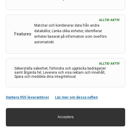
ALLTID AKTIV
Matchar och kombinerar data från andra
datakällor, Länka olika enheter, Identifierar
Features
enheter baserat på information som överförs
automatiskt.
ALLTID AKTIV
Kontakt
Säkerställa säkerhet, förhindra och upptäcka bedrägerier
samt åtgärda fel, Leverera och visa reklam och innehåll,
Spara och meddela dina integritetsval.
Neurologi i Sverige
c/o Forskaren Office Hub
Hagaplan 4
113 68 Stockholm
Hantera 955-leverantörer
Läs mer om dessa syften
nis@pharma-industry.se
Acceptera
Länkar