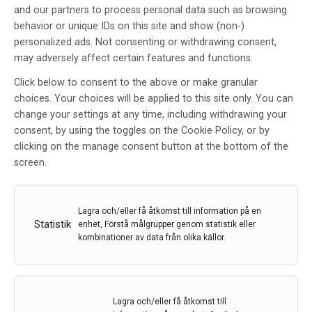
and our partners to process personal data such as browsing
behavior or unique IDs on this site and show (non-)
personalized ads. Not consenting or withdrawing consent,
may adversely affect certain features and functions.
Click below to consent to the above or make granular
IvIg-behandling kan hjälpa vid
choices. Your choices will be applied to this site only. You can
postpoliosyndrom
change your settings at any time, including withdrawing your
consent, by using the toggles on the Cookie Policy, or by
Av
Kristian Borg
clicking on the manage consent button at the bottom of the
20 dec 2011
screen.
Etiketter:
IvIg-behandling
,
Kristian Borg
,
Postpoliosyndrom
Lagra och/eller få åtkomst till information på en
Många poliopatienter utvecklar ökade eller nya
Statistik
enhet, Förstå målgrupper genom statistik eller
symtom flera decennier efter den akuta infektionen,
kombinationer av data från olika källor.
ett tillstånd som fått namnet postpoliosyndrom, PPS . I
flera studier har en inflammatorisk process påvisats i
samband med PPS . Vid Danderyds sjukhus har därför
professor Kristian Borg och hans forskargrupp
Lagra och/eller få åtkomst till