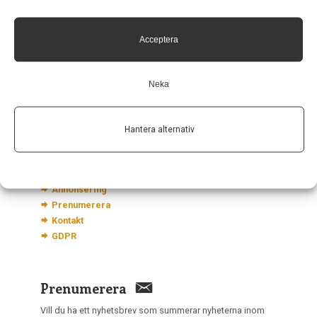
Neurologi i Sverige
c/o Forskaren Office Hub
Acceptera
Hagaplan 4
113 68 Stockholm
Neka
nis@pharma-industry.se
Hantera alternativ
Länkar
Om Neurologi i Sverige
Utgåvor
Annonsering
Prenumerera
Kontakt
GDPR
Prenumerera
Vill du ha ett nyhetsbrev som summerar nyheterna inom