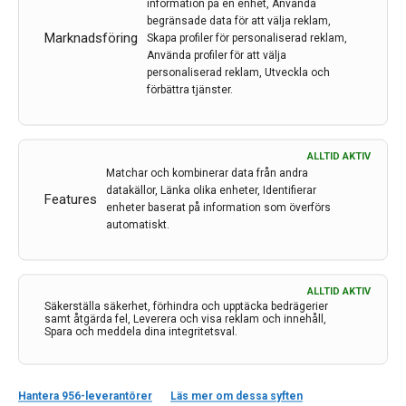
undersökt om IvIg-behandling kan komplettera den
information på en enhet, Använda
begränsade data för att välja reklam,
grundläggande fysioterapibehandlingen. De har funnit
Marknadsföring
Skapa profiler för personaliserad reklam,
en grupp patienter som kan få förbättrad funktion,
Använda profiler för att välja
aktivitet och livskvalitet av IvIg-behandling. Här skriver
personaliserad reklam, Utveckla och
Kristian Borg om immunologiska aspekter på PPS .
förbättra tjänster.
LÄS MER...
ALLTID AKTIV
Matchar och kombinerar data från andra
datakällor, Länka olika enheter, Identifierar
Features
enheter baserat på information som överförs
automatiskt.
ALLTID AKTIV
Säkerställa säkerhet, förhindra och upptäcka bedrägerier
samt åtgärda fel, Leverera och visa reklam och innehåll,
Spara och meddela dina integritetsval.
Kontakt
Hantera 956-leverantörer
Läs mer om dessa syften