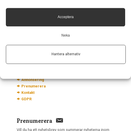
Neurologi i Sverige
c/o Forskaren Office Hub
Acceptera
Hagaplan 4
113 68 Stockholm
Neka
nis@pharma-industry.se
Hantera alternativ
Länkar
Om Neurologi i Sverige
Utgåvor
Annonsering
Prenumerera
Kontakt
GDPR
Prenumerera
Vill du ha ett nyhetsbrev som summerar nyheterna inom