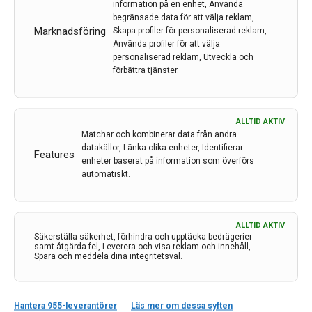
information på en enhet, Använda
riskfaktorer för Alzheimers sjukdom. Skulle vi kunna
begränsade data för att välja reklam,
hitta orsakerna till sjukdomen, behandla dessa och på
Marknadsföring
Skapa profiler för personaliserad reklam,
så sätt förebygga att vi ens får Alzheimers? Läs mer i
Använda profiler för att välja
denna artikel av Keivan Javanshiri och Mattias
personaliserad reklam, Utveckla och
Haglund.
förbättra tjänster.
LÄS MER...
ALLTID AKTIV
Matchar och kombinerar data från andra
datakällor, Länka olika enheter, Identifierar
Features
enheter baserat på information som överförs
automatiskt.
ALLTID AKTIV
Säkerställa säkerhet, förhindra och upptäcka bedrägerier
samt åtgärda fel, Leverera och visa reklam och innehåll,
Spara och meddela dina integritetsval.
Kontakt
Hantera 955-leverantörer
Läs mer om dessa syften