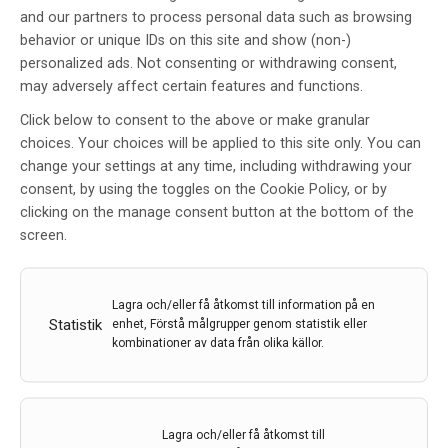
and our partners to process personal data such as browsing
behavior or unique IDs on this site and show (non-)
personalized ads. Not consenting or withdrawing consent,
may adversely affect certain features and functions.
Click below to consent to the above or make granular
Kardiovaskulär sjukdom och
choices. Your choices will be applied to this site only. You can
diabetes typ II som riskfaktorer
change your settings at any time, including withdrawing your
för kognitiv sjukdom
consent, by using the toggles on the Cookie Policy, or by
clicking on the manage consent button at the bottom of the
Av
Keivan Javanshiri, Mattias Haglund.
screen.
5 mar 2020
Etiketter:
Alzheimers sjukdom
,
Keivan Javanshiri
,
kognitiv sjukdom
,
Mattias Haglund.
,
Riskfaktorer
Lagra och/eller få åtkomst till information på en
Statistik
enhet, Förstå målgrupper genom statistik eller
Alzheimers sjukdom är fortfarande ett olöst pussel. Vi
kombinationer av data från olika källor.
har ingen botande behandling och förutom hög ålder
och en genetisk koppling så vet vi inte riktigt vad som
orsakar sjukdomen. Nu läggs allt mer forskning på att
förbättra diagnostiken och att hitta behandlings – bara
Lagra och/eller få åtkomst till