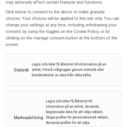
may adversely affect certain features and functions.
Grundforskning till gagn för
Click below to consent to the above or make granular
ALS-patienter
choices. Your choices will be applied to this site only. You can
change your settings at any time, including withdrawing your
Av
Stockholms universitet
consent, by using the toggles on the Cookie Policy, or by
21 dec 2021
clicking on the manage consent button at the bottom of the
screen.
Etiketter:
Alexandra Bartee
,
ALS
,
Christoph
Schweingruber
,
Eva Hedlund
,
Grundforskning
,
Irene Mei
,
Joao Sousa
,
Nigel Kee
,
Salim Benlefki
,
Silvia Gomez
Alcalde
,
Stockholms Universitet
Lagra och/eller få åtkomst till information på en
Statistik
enhet, Förstå målgrupper genom statistik eller
Genom att förstå varför vissa nervceller och
kombinationer av data från olika källor.
musklerna de styr är motståndskraftiga mot att
förtvina i den dödliga sjukdomen ALS går det att skapa
nya möjligheter till behandlingar. Forskare vid
Stockholms universitet försöker nu identifiera och
Lagra och/eller få åtkomst till
överföra egenskaperna hos dessa motståndskraftiga
information på en enhet, Använda
nervceller.
begränsade data för att välja reklam,
Marknadsföring
Skapa profiler för personaliserad reklam,
Använda profiler för att välja
LÄS MER...