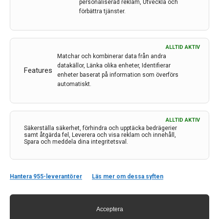
personaliserad reklam, Utveckla och
förbättra tjänster.
ALLTID AKTIV
Matchar och kombinerar data från andra
datakällor, Länka olika enheter, Identifierar
Features
enheter baserat på information som överförs
automatiskt.
ALLTID AKTIV
Säkerställa säkerhet, förhindra och upptäcka bedrägerier
samt åtgärda fel, Leverera och visa reklam och innehåll,
Kontakt
Spara och meddela dina integritetsval.
Neurologi i Sverige
c/o Forskaren Office Hub
Hantera 955-leverantörer
Läs mer om dessa syften
Hagaplan 4
113 68 Stockholm
nis@pharma-industry.se
Acceptera