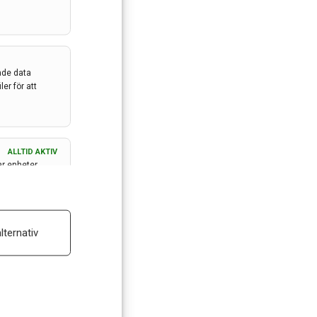
ade data
er för att
ALLTID AKTIV
ar enheter
ALLTID AKTIV
lternativ
 reklam