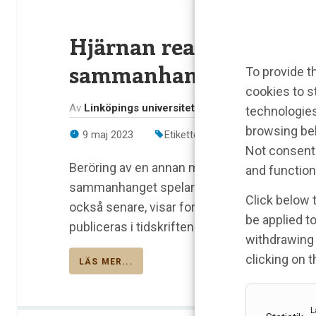
Hjärnan reagerar olika
sammanhang
To provide t
cookies to s
Av
Linköpings universitet/Högskolan Skövde
technologies
browsing beh
9 maj 2023
Etiketter:
Beröring
,
Högskolan 
Not consenti
Beröring av en annan människa kan höja niv
and function
sammanhanget spelar stor roll. Situationen p
Click below 
också senare, visar forskare vid Linköpings 
be applied to
publiceras i tidskriften eLife.
withdrawing 
clicking on 
LÄS MER...
L