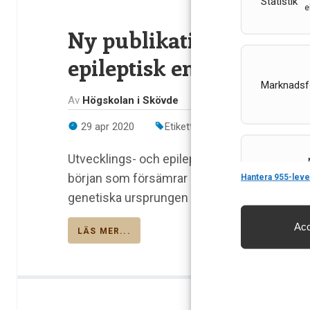
Statistik
e
Ny publikation om neo
epileptisk encefalopati
Marknadsf
Av
Högskolan i Skövde
29 apr 2020
Etiketter:
Epilepsi
,
epileptiska 
Utvecklings- och epileptiska encefalopatier
Features
början som försämrar neuroutvecklingen dra
Hantera 955-leve
genetiska ursprungen och öppnat dörren till
Acc
LÄS MER...
Säkerställa 
och innehåll