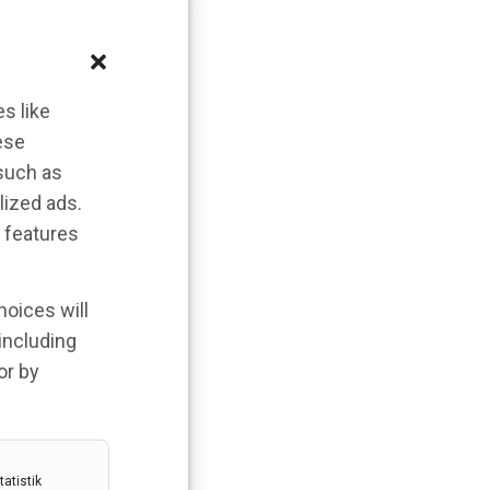
s like
ese
 such as
lized ads.
 features
hoices will
 including
or by
atistik