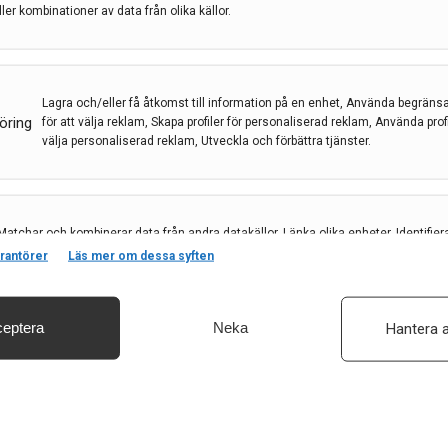
ller kombinationer av data från olika källor.
natala debutsyndrom på
Lagra och/eller få åtkomst till information på en enhet, Använda begräns
öring
för att välja reklam, Skapa profiler för personaliserad reklam, Använda profil
välja personaliserad reklam, Utveckla och förbättra tjänster.
encefalopatier
,
Högskolan Skövde
,
Homa Tajsharghi
 är en heterogen grupp av epilepsisyndrom med tidig
Matchar och kombinerar data från andra datakällor, Länka olika enheter, Identifier
baserat på information som överförs automatiskt.
matiskt. Modern genomisk teknik har avslöjat de
rantörer
Läs mer om dessa syften
 terapeutiska förhoppningar.
eptera
Neka
Hantera a
säkerhet, förhindra och upptäcka bedrägerier samt åtgärda fel, Leverera och visa
, Spara och meddela dina integritetsval.