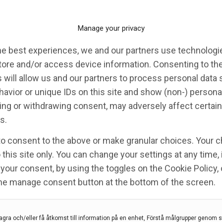
 på beröring beroende på
Manage your privacy
he best experiences, we and our partners use technologie
tore and/or access device information. Consenting to th
 will allow us and our partners to process personal data
avior or unique IDs on this site and show (non-) persona
Skövde
,
Linköpings Universitet
,
oxytocin
ng or withdrawing consent, may adversely affect certain
åerna av ”må bra”-hormonet oxytocin. Men
s.
åverkar inte bara oxytocinnivån i stunden, utan
to consent to the above or make granular choices. Your c
universitet och Högskolan i Skövde. Studien
 this site only. You can change your settings at any time,
your consent, by using the toggles on the Cookie Policy, 
the manage consent button at the bottom of the screen.
agra och/eller få åtkomst till information på en enhet, Förstå målgrupper genom st