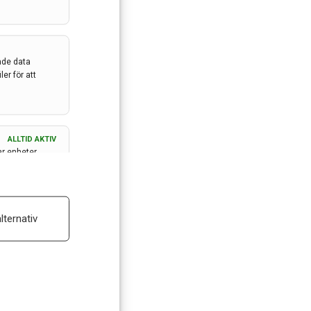
ade data
er för att
ALLTID AKTIV
ar enheter
ALLTID AKTIV
lternativ
 reklam