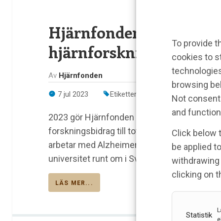
Hjärnfonden delar ut 120
To provide t
hjärnforskning – nytt r
cookies to s
technologies
Av
Hjärnfonden
browsing beh
7 jul 2023
Etiketter:
Forskningsanslag
,
Hjä
Not consenti
and function
2023 gör Hjärnfonden den största utdelninge
forskningsbidrag till totalt 95 olika forskn
Click below 
arbetar med Alzheimer, ALS, psykisk ohälsa
be applied to
universitet runt om i Sverige.
withdrawing 
clicking on 
LÄS MER...
L
Statistik
e