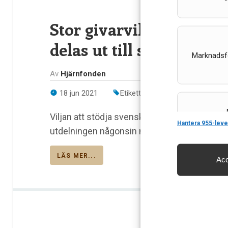
Stor givarvilja när re
delas ut till svensk hjä
Marknadsf
Av
Hjärnfonden
18 jun 2021
Etiketter:
Hjärnfonden
,
hjärnfo
Viljan att stödja svensk hjärnforskning har a
Features
Hantera 955-leve
utdelningen någonsin när 90 forskningsprojek
LÄS MER...
Acc
Säkerställa 
och innehåll