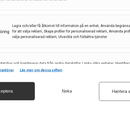
kordsumman 106 miljoner
rnforskning
Lagra och/eller få åtkomst till information på en enhet, Använda begräns
öring
för att välja reklam, Skapa profiler för personaliserad reklam, Använda profil
välja personaliserad reklam, Utveckla och förbättra tjänster.
rskning
Matchar och kombinerar data från andra datakällor, Länka olika enheter, Identifier
ldrig varit större. Hjärnfonden gör den största
baserat på information som överförs automatiskt.
rantörer
Läs mer om dessa syften
t får dela på totalt 106 miljoner kronor.
eptera
Neka
Hantera a
säkerhet, förhindra och upptäcka bedrägerier samt åtgärda fel, Leverera och visa
, Spara och meddela dina integritetsval.