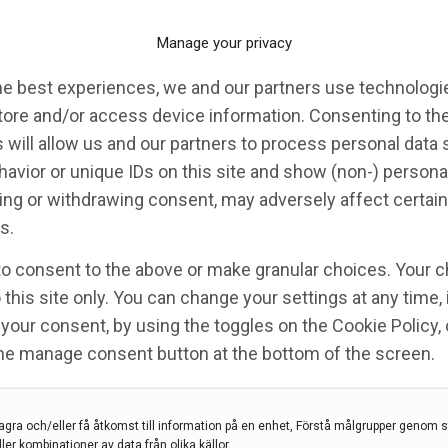
Manage your privacy
 miljoner till svensk
he best experiences, we and our partners use technologie
ekord!
tore and/or access device information. Consenting to th
 will allow us and our partners to process personal data
avior or unique IDs on this site and show (non-) persona
rnfonden
,
hjärnforskning
ng or withdrawing consent, may adversely affect certain
s.
n någonsin på 120 miljoner kronor i
ingsprojekt om hjärnan och nervsystemet. Forskarna
to consent to the above or make granular choices. Your c
, stroke och många andra områden inom neurologi på
 this site only. You can change your settings at any time,
your consent, by using the toggles on the Cookie Policy, 
the manage consent button at the bottom of the screen.
agra och/eller få åtkomst till information på en enhet, Förstå målgrupper genom st
ller kombinationer av data från olika källor.