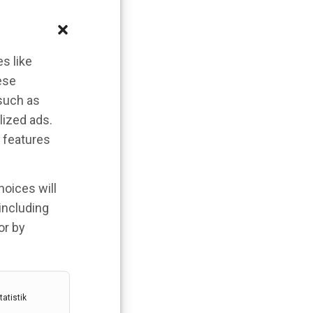
s like
ese
 such as
lized ads.
 features
hoices will
 including
or by
atistik