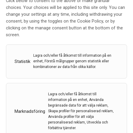
Click below to consent to the above or make granular
Cellatlaser av människans hjärna
choices. Your choices will be applied to this site only. You can
change your settings at any time, including withdrawing your
presenteras i Science
consent, by using the toggles on the Cookie Policy, or by
Av
Karolinska Institutet
clicking on the manage consent button at the bottom of the
screen.
13 okt 2023
Etiketter:
cellatlas
,
Hjärnceller
,
Karolinska Institutet
Lagra och/eller få åtkomst till information på en
I två parallella projekt har forskare vid bland annat
Statistik
enhet, Förstå målgrupper genom statistik eller
Karolinska Institutet lyckats skapa de mest
kombinationer av data från olika källor.
heltäckande atlaserna över den mänskliga hjärnans
celler. De båda studierna, som publiceras i Science, ger
ledtrådar om olika hjärnsjukdomar och hopp om
exempelvis nya cancerläkemedel i framtiden.
Lagra och/eller få åtkomst till
information på en enhet, Använda
begränsade data för att välja reklam,
LÄS MER...
Marknadsföring
Skapa profiler för personaliserad reklam,
Använda profiler för att välja
personaliserad reklam, Utveckla och
förbättra tjänster.