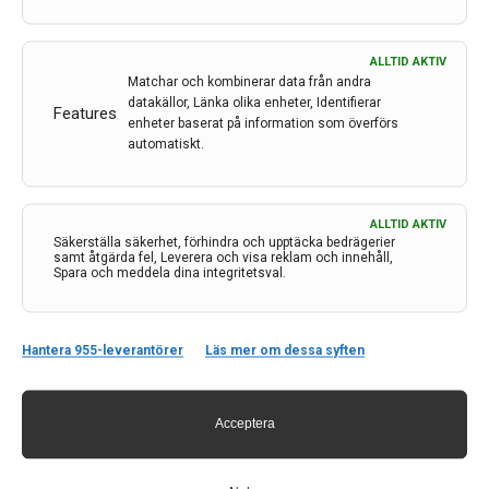
ALLTID AKTIV
Matchar och kombinerar data från andra
datakällor, Länka olika enheter, Identifierar
Features
enheter baserat på information som överförs
automatiskt.
Kontakt
ALLTID AKTIV
Säkerställa säkerhet, förhindra och upptäcka bedrägerier
samt åtgärda fel, Leverera och visa reklam och innehåll,
Neurologi i Sverige
Spara och meddela dina integritetsval.
c/o Forskaren Office Hub
Hagaplan 4
113 68 Stockholm
Hantera 955-leverantörer
Läs mer om dessa syften
nis@pharma-industry.se
Acceptera
Länkar
Om Neurologi i Sverige