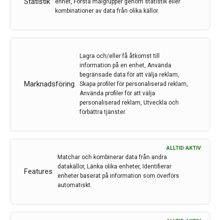
Skånes universitetssjukhus först
Statistik
enhet, Förstå målgrupper genom statistik eller
i Norden med ny metod för
kombinationer av data från olika källor.
hjärnstimulering
Av
Skånes universitetssjukhus
Lagra och/eller få åtkomst till
19 apr 2021
information på en enhet, Använda
begränsade data för att välja reklam,
Etiketter:
Hjalmar Bjartmarz
,
Parkinsons sjukdom
,
Marknadsföring
Skapa profiler för personaliserad reklam,
Skånes universitetssjukhus
,
Tourettes syndrom
Använda profiler för att välja
personaliserad reklam, Utveckla och
Genom att stimulera hjärnan med en inopererad
förbättra tjänster.
elektrod blockeras störande signaler och sjukdomar.
Metoden kan hjälpa personer som lider av exempelvis
Parkinsons sjukdom eller Tourettes syndrom till ett
ALLTID AKTIV
bättre liv. Metoden är inte ny, men en del av den teknik
Matchar och kombinerar data från andra
som Skånes universitetssjukhus nu börjat använda sig
datakällor, Länka olika enheter, Identifierar
Features
av är det.
enheter baserat på information som överförs
automatiskt.
LÄS MER...