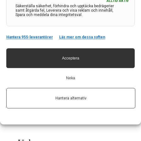
ALLTID AKTIV
Säkerställa säkerhet, förhindra och upptäcka bedrägerier
samt åtgärda fel, Leverera och visa reklam och innehåll,
Spara och meddela dina integritetsval.
Hantera 955-leverantörer
Läs mer om dessa syften
Acceptera
Kontakt
Neka
Neurologi i Sverige
c/o Forskaren Office Hub
Hantera alternativ
Hagaplan 4
113 68 Stockholm
nis@pharma-industry.se