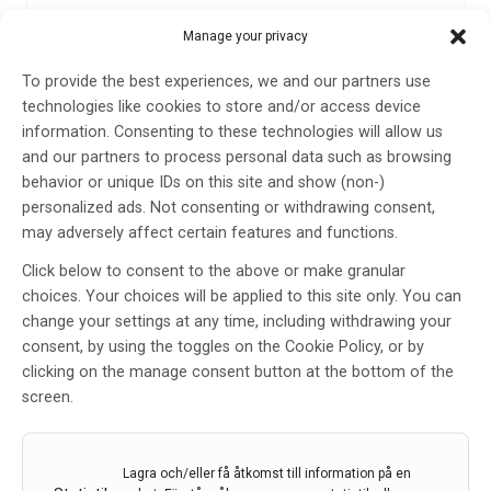
Operationer i magnetkamera ger
Manage your privacy
säkrare ingrepp i hjärnan
To provide the best experiences, we and our partners use
Av
Skånes universitetssjukhus
technologies like cookies to store and/or access device
information. Consenting to these technologies will allow us
11 maj 2022
and our partners to process personal data such as browsing
Etiketter:
Hjalmar Bjartmarz
,
Magnetkamera
,
operation
,
behavior or unique IDs on this site and show (non-)
Skånes universitetssjukhus
personalized ads. Not consenting or withdrawing consent,
may adversely affect certain features and functions.
Skånes universitetssjukhus har utfört fyra operationer
när patienter ligger i en magnetkamera. Den nya
Click below to consent to the above or make granular
tekniken betyder att neurokirurgiska operationer och
choices. Your choices will be applied to this site only. You can
andra känsliga ingrepp nu kan utföras med större
change your settings at any time, including withdrawing your
precision och därmed ökad säkerhet för patienten.
consent, by using the toggles on the Cookie Policy, or by
clicking on the manage consent button at the bottom of the
LÄS MER...
screen.
Lagra och/eller få åtkomst till information på en