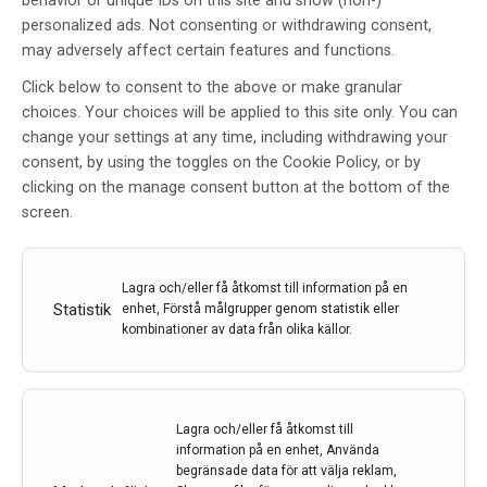
behavior or unique IDs on this site and show (non-)
Alzheimers sjukdom
personalized ads. Not consenting or withdrawing consent,
may adversely affect certain features and functions.
Av
Uppsala universitet
2 nov 2020
Click below to consent to the above or make granular
choices. Your choices will be applied to this site only. You can
Etiketter:
Alzheimers
,
amyloid beta
,
Greta Hultqvist
,
change your settings at any time, including withdrawing your
somatostatin
,
Uppsala universitet
consent, by using the toggles on the Cookie Policy, or by
I en nypublicerad artikel beskriver en forskningsgrupp
clicking on the manage consent button at the bottom of the
vid Uppsala universitet en ny behandlingsmetod som
screen.
ökar kroppens egen nedbrytning av byggstenarna som
leder till att proteinet amyloid-beta klumpar ihop sig.
Lagra och/eller få åtkomst till information på en
LÄS MER...
Statistik
enhet, Förstå målgrupper genom statistik eller
kombinationer av data från olika källor.
Lagra och/eller få åtkomst till
information på en enhet, Använda
begränsade data för att välja reklam,