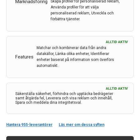
Marknadsföring
Skapa profiler för personaliserad reklam,
Ökat upptag av antikroppar i
Använda profiler för att välja
personaliserad reklam, Utveckla och
hjärnan med nytt
förbättra tjänster.
antikroppsformat
Av
GRETA HULTQVIST, DAG SEHLIN, STINA SYVÄNEN
ALLTID AKTIV
4 maj 2017
Matchar och kombinerar data från andra
datakällor, Länka olika enheter, Identifierar
Features
Etiketter:
Alzheimers sjukdom
,
antikroppar
,
enheter baserat på information som överförs
antikroppsformat
,
Dag Sehlin
,
Greta Hultqvist
,
Stina
automatiskt.
Syvänen
,
Uppsala universitet
Immunterapi är en behandling som visat sig vara
effektiv mot flera svåra sjukdomar. Men för att
ALLTID AKTIV
Säkerställa säkerhet, förhindra och upptäcka bedrägerier
behandla sjukdomar i hjärnan måste antikropparna
samt åtgärda fel, Leverera och visa reklam och innehåll,
Spara och meddela dina integritetsval.
först ta sig förbi den hindrande blod-hjärnbarriären. En
forskargrupp vid Uppsala universitet har utvecklat en
ny design av antikroppar som ökar upptaget av
antikroppar i hjärnan nästan 100 gånger. Detta beskrivs
Hantera 955-leverantörer
Läs mer om dessa syften
i denna artikel av Greta Hultqvist, Dag Sehlin och Stina
Syvänen, samtliga vid Institutionen för folkhälso- och