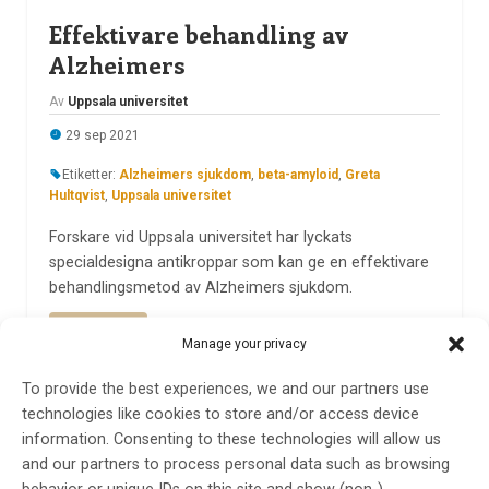
Effektivare behandling av
Alzheimers
Av
Uppsala universitet
29 sep 2021
Etiketter:
Alzheimers sjukdom
,
beta-amyloid
,
Greta
Hultqvist
,
Uppsala universitet
Forskare vid Uppsala universitet har lyckats
specialdesigna antikroppar som kan ge en effektivare
behandlingsmetod av Alzheimers sjukdom.
LÄS MER...
Manage your privacy
To provide the best experiences, we and our partners use
technologies like cookies to store and/or access device
Nyutvecklad metod visar stor
information. Consenting to these technologies will allow us
potential för behandling av
and our partners to process personal data such as browsing