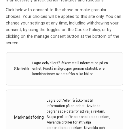
may adversely affect certain features and functions.
Click below to consent to the above or make granular
choices. Your choices will be applied to this site only. You can
Avgörande fynd ger hopp om
change your settings at any time, including withdrawing your
snabbare och bättre
consent, by using the toggles on the Cookie Policy, or by
återhämtning efter stroke
clicking on the manage consent button at the bottom of the
screen.
Av
Göteborgs universitet
8 jun 2023
Lagra och/eller få åtkomst till information på en
Etiketter:
återhämtning efter stroke
,
Göteborgs
Statistik
enhet, Förstå målgrupper genom statistik eller
universitety
,
Stroke
kombinationer av data från olika källor.
En effektiv behandling för flertalet strokedrabbade –
även de som i dag inte hinner få vård inom de första
timmarna. Det är målet med en experimentell metod
Lagra och/eller få åtkomst till
som med stor framgång prövats i en internationell
information på en enhet, Använda
studie ledd från Göteborgs universitet.
begränsade data för att välja reklam,
Marknadsföring
Skapa profiler för personaliserad reklam,
LÄS MER...
Använda profiler för att välja
personaliserad reklam, Utveckla och