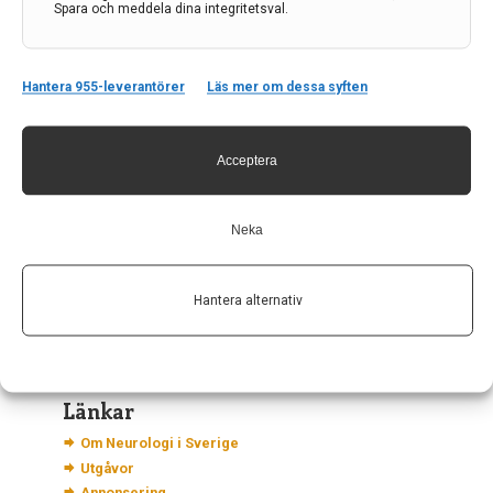
Spara och meddela dina integritetsval.
Hantera 955-leverantörer
Läs mer om dessa syften
Acceptera
Kontakt
Neurologi i Sverige
Neka
c/o Forskaren Office Hub
Hagaplan 4
113 68 Stockholm
Hantera alternativ
nis@pharma-industry.se
Länkar
Om Neurologi i Sverige
Utgåvor
Annonsering