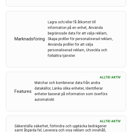
degenererar och dör. Bristen på dopamin i målområdet
får till följd att patienten drabbas av progressiv
försämring av motoriska funktioner. Trots intensiva
forskningsinsatser så är den underliggande orsaken till
Lagra och/eller få åtkomst till
de dopaminerga nervcellernas död inte klarlagd.
information på en enhet, Använda
begränsade data för att välja reklam,
Dessutom är den absoluta majoriteten av fallen av
Marknadsföring
Skapa profiler för personaliserad reklam,
Parkinsons sjukdom sporadiska, det vill säga det finns
Använda profiler för att välja
ingen tydlig enskild mutation/orsak som driver
personaliserad reklam, Utveckla och
sjukdomen, varför det är viktigt att förstå om
förbättra tjänster.
störningar i genregleringen kan vara en bidragande
faktor. Läs mer i denna artikel av Johan Holmberg,
professor vid Institutionen för molekylärbiologi, Umeå
ALLTID AKTIV
universitet.
Matchar och kombinerar data från andra
datakällor, Länka olika enheter, Identifierar
Features
enheter baserat på information som överförs
LÄS MER...
automatiskt.
ALLTID AKTIV
Säkerställa säkerhet, förhindra och upptäcka bedrägerier
samt åtgärda fel, Leverera och visa reklam och innehåll,