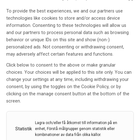
To provide the best experiences, we and our partners use
technologies like cookies to store and/or access device
information. Consenting to these technologies will allow us
and our partners to process personal data such as browsing
Kontroll av transkriptionell
behavior or unique IDs on this site and show (non-)
stabilitet är avgörande för
personalized ads. Not consenting or withdrawing consent,
may adversely affect certain features and functions.
identitet och funktion i
serotonerga och dopaminerga
Click below to consent to the above or make granular
choices. Your choices will be applied to this site only. You can
nervceller
change your settings at any time, including withdrawing your
Av
JOHAN HOLMBERG
consent, by using the toggles on the Cookie Policy, or by
clicking on the manage consent button at the bottom of the
17 feb 2023
screen.
Etiketter:
Dopamin
,
genreglering
,
Parkinson
Vid Parkinsons sjukdom minskar halterna av
Lagra och/eller få åtkomst till information på en
signalsubstansen dopamin på grund av att en specifik
Statistik
enhet, Förstå målgrupper genom statistik eller
nervcellstyp i mitthjärnan som producerar dopamin
kombinationer av data från olika källor.