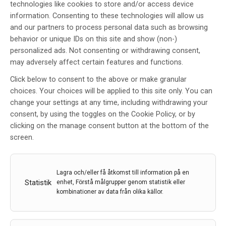
technologies like cookies to store and/or access device
information. Consenting to these technologies will allow us
and our partners to process personal data such as browsing
behavior or unique IDs on this site and show (non-)
personalized ads. Not consenting or withdrawing consent,
Persisterande foramen ovale vid
may adversely affect certain features and functions.
kryptogen stroke – Ny
Click below to consent to the above or make granular
rekommendation i nationella
choices. Your choices will be applied to this site only. You can
change your settings at any time, including withdrawing your
riktlinjer
consent, by using the toggles on the Cookie Policy, or by
Av
Maria Lantz
clicking on the manage consent button at the bottom of the
screen.
3 okt 2018
Etiketter:
Foramen ovale
,
kryptogen stroke
,
Maria Lantz
,
Nationella riktlinjer
,
Stroke
Lagra och/eller få åtkomst till information på en
Statistik
enhet, Förstå målgrupper genom statistik eller
Persisterande foramen ovale (PFO) är en vanlig
kombinationer av data från olika källor.
anomali som finns hos 25 procent av befolkningen
och som kan vara en orsak till kryptogen stroke,
framför allt hos unga individer. Nya forskningsstudier