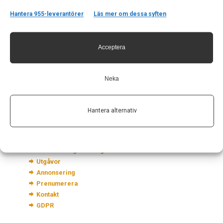
Hantera 955-leverantörer
Läs mer om dessa syften
Kontakt
Acceptera
Neurologi i Sverige
c/o Forskaren Office Hub
Hagaplan 4
Neka
113 68 Stockholm
nis@pharma-industry.se
Hantera alternativ
Länkar
Om Neurologi i Sverige
Utgåvor
Annonsering
Prenumerera
Kontakt
GDPR