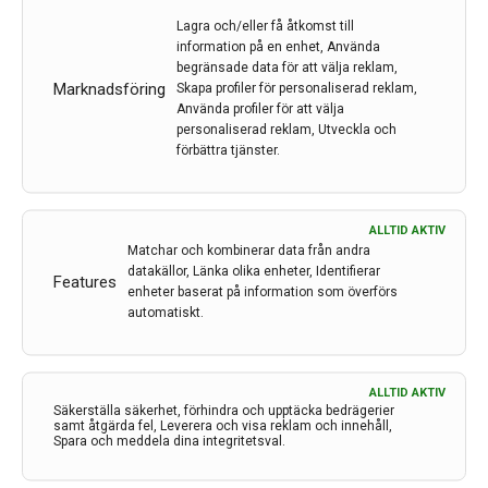
visar att slutning av PFO tillsammans med behandling
Lagra och/eller få åtkomst till
med antiaggregantia minskar risken för ny stroke
information på en enhet, Använda
jämfört med enbart medicinsk behandling. Resultaten
begränsade data för att välja reklam,
Marknadsföring
Skapa profiler för personaliserad reklam,
gör att slutning nu rekommenderas inom 6 månader
Använda profiler för att välja
hos unga patienter med kryptogen stroke. Läs mer i
personaliserad reklam, Utveckla och
denna artikel av Maria Lantz, neurolog och med dr,
förbättra tjänster.
Tema Neuro, Karolinska Universitetssjukhuset
Huddinge.
ALLTID AKTIV
LÄS MER...
Matchar och kombinerar data från andra
datakällor, Länka olika enheter, Identifierar
Features
enheter baserat på information som överförs
automatiskt.
ALLTID AKTIV
Säkerställa säkerhet, förhindra och upptäcka bedrägerier
samt åtgärda fel, Leverera och visa reklam och innehåll,
Spara och meddela dina integritetsval.