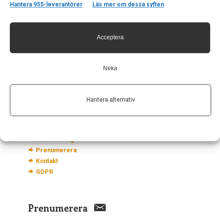
Kontakt
Hantera 955-leverantörer
Läs mer om dessa syften
Neurologi i Sverige
c/o Forskaren Office Hub
Acceptera
Hagaplan 4
113 68 Stockholm
nis@pharma-industry.se
Neka
Länkar
Hantera alternativ
Om Neurologi i Sverige
Utgåvor
Annonsering
Prenumerera
Kontakt
GDPR
Prenumerera