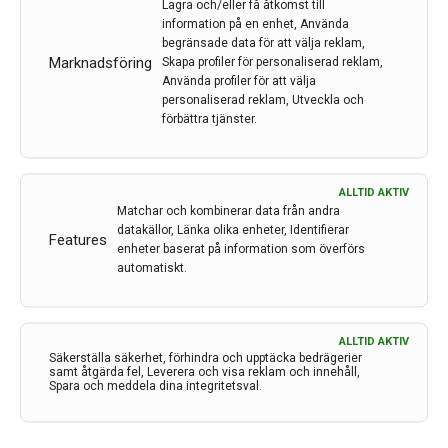
Lagra och/eller få åtkomst till
översiktsartikel sammanfattar Erik Lundström,
information på en enhet, Använda
sektionsöverläkare vid Neurologkliniken, Karolinska
begränsade data för att välja reklam,
Universitetssjukhuset, Solna, bevisläget för
Marknadsföring
Skapa profiler för personaliserad reklam,
trombektomi vid ischemisk stroke
Använda profiler för att välja
personaliserad reklam, Utveckla och
förbättra tjänster.
LÄS MER...
ALLTID AKTIV
Matchar och kombinerar data från andra
datakällor, Länka olika enheter, Identifierar
Features
enheter baserat på information som överförs
1
2
3
automatiskt.
FÖREGÅENDE
ALLTID AKTIV
Säkerställa säkerhet, förhindra och upptäcka bedrägerier
samt åtgärda fel, Leverera och visa reklam och innehåll,
Spara och meddela dina integritetsval.