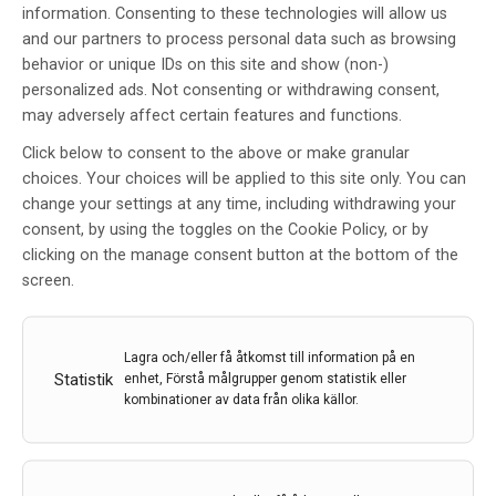
information. Consenting to these technologies will allow us
and our partners to process personal data such as browsing
behavior or unique IDs on this site and show (non-)
personalized ads. Not consenting or withdrawing consent,
may adversely affect certain features and functions.
Trombektomi vid ischemisk
Click below to consent to the above or make granular
stroke – ett paradigmskifte inom
choices. Your choices will be applied to this site only. You can
akut strokebehandling
change your settings at any time, including withdrawing your
consent, by using the toggles on the Cookie Policy, or by
Av
Erik Lundström
clicking on the manage consent button at the bottom of the
10 dec 2015
screen.
Etiketter:
Erik Lundström
,
ischemisk stroke
,
Stroke
,
trombektomi
Lagra och/eller få åtkomst till information på en
Trombektomi är en endovaskulär metod där man med
Statistik
enhet, Förstå målgrupper genom statistik eller
kombinationer av data från olika källor.
kateter mekaniskt avlägsnar en propp i hjärnan. Mycket
talar för att trombektomi är det viktigaste som har
hänt inom stroke de senaste 20 åren, ett
paradigmskifte inom akut strokebehandling. I denna