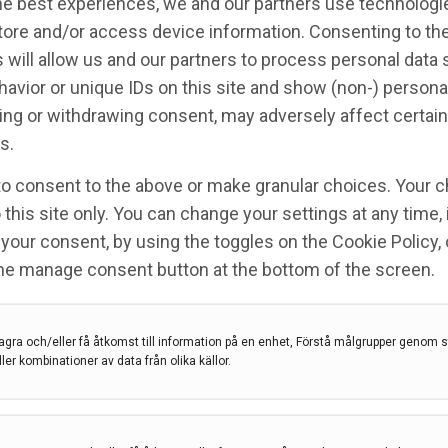
he best experiences, we and our partners use technologie
tore and/or access device information. Consenting to th
 will allow us and our partners to process personal data
avior or unique IDs on this site and show (non-) persona
ng or withdrawing consent, may adversely affect certain
s.
to consent to the above or make granular choices. Your c
 this site only. You can change your settings at any time,
your consent, by using the toggles on the Cookie Policy, 
 juli – Brains are expensive
the manage consent button at the bottom of the screen.
agra och/eller få åtkomst till information på en enhet, Förstå målgrupper genom st
ller kombinationer av data från olika källor.
an Academy of Neurology
,
Kongressreferat