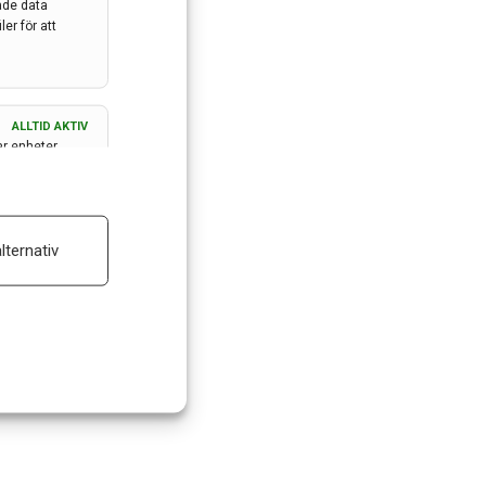
ade data
er för att
ALLTID AKTIV
ar enheter
ALLTID AKTIV
lternativ
 reklam