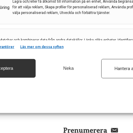
logys femte kongress i Oslo i juni/juli,
Lagra och/eller få åtkomst till information på en enhet, Använda begräns
öring
för att välja reklam, Skapa profiler för personaliserad reklam, Använda profil
a för neurologer och andra specialister.
välja personaliserad reklam, Utveckla och förbättra tjänster.
ion – Vetenskap. Synergier. Lösningar”. Här är en
, Karolinska Universitets -sjukhuset
Matchar och kombinerar data från andra datakällor, Länka olika enheter, Identifier
baserat på information som överförs automatiskt.
rantörer
Läs mer om dessa syften
eptera
Neka
Hantera a
säkerhet, förhindra och upptäcka bedrägerier samt åtgärda fel, Leverera och visa
, Spara och meddela dina integritetsval.
Prenumerera