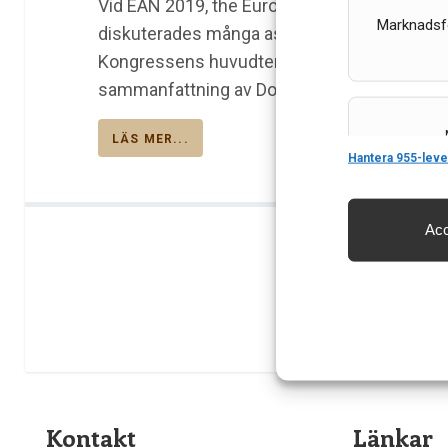
Vid EAN 2019, the European Academy of Neuro
Marknadsf
diskuterades många aspekter som är relevant
Kongressens huvudtema var ”Neuroinflammat
sammanfattning av Dorota Religa, överläkare
LÄS MER...
Features
Hantera 955-leve
Acc
Säkerställa 
och innehåll
Kontakt
Länkar