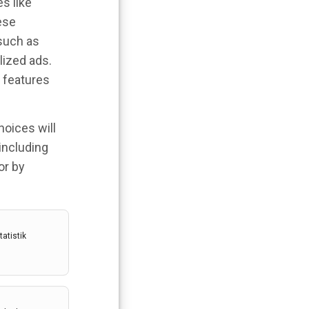
s like
ese
 such as
lized ads.
 features
hoices will
 including
or by
atistik