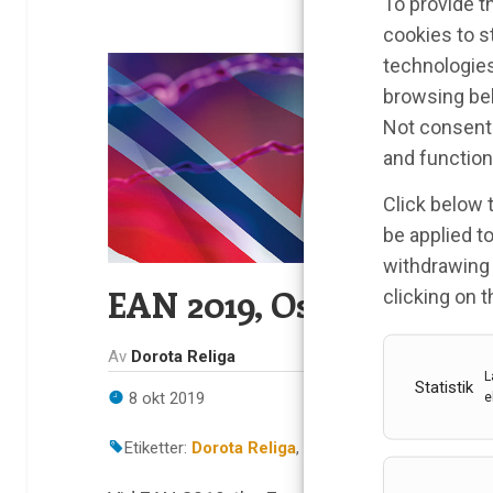
To provide t
cookies to s
technologies
browsing beh
Not consenti
and function
Click below 
be applied to
withdrawing 
EAN 2019, Oslo 30 juni-2
clicking on 
Av
Dorota Religa
L
Statistik
8 okt 2019
e
Etiketter:
Dorota Religa
,
EAN
,
EAN 2019
,
Europe