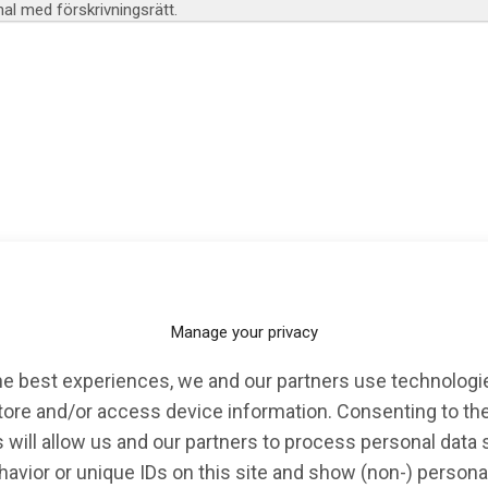
l med förskrivningsrätt.
KALENDARIUM
EVENT
OPINION
Manage your privacy
he best experiences, we and our partners use technologie
tore and/or access device information. Consenting to th
 will allow us and our partners to process personal data
avior or unique IDs on this site and show (non-) persona