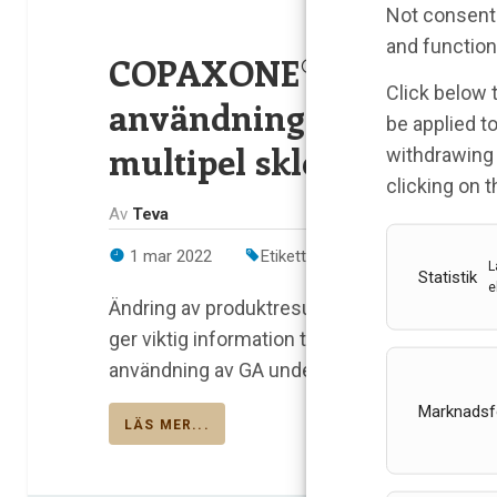
Not consenti
and function
COPAXONE® (glatiramera
Click below 
användning hos amman
be applied to
multipel skleros
withdrawing 
clicking on 
Av
Teva
1 mar 2022
Etiketter:
Copaxone
,
glatiramer
L
Statistik
e
Ändring av produktresumén (SmPC) för CO
ger viktig information till neurologer och pa
användning av GA under amning
Marknadsf
LÄS MER...