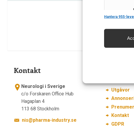
Features
Hantera 955-leve
Acc
Säkerställa 
och innehåll
Kontakt
Länkar
Om Neurol
Neurologi i Sverige
Utgåvor
c/o Forskaren Office Hub
Annonser
Hagaplan 4
Prenumer
113 68 Stockholm
Kontakt
nis@pharma-industry.se
GDPR