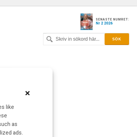
SENASTE NUMRET:
Nr 2 2026
s like
ese
 such as
lized ads.