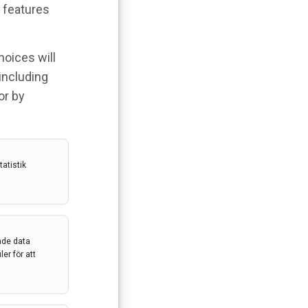
 features
hoices will
 including
or by
atistik
ade data
er för att