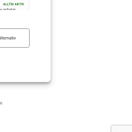
ALLTID AKTIV
ar enheter
ALLTID AKTIV
lternativ
 reklam
m
av