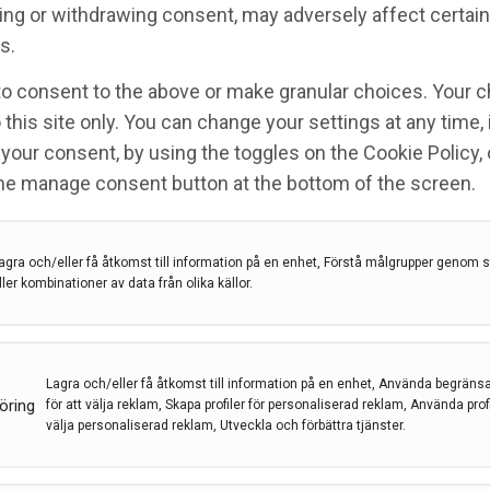
ng or withdrawing consent, may adversely affect certain
s.
cetat) – nu godkänd för
to consent to the above or make granular choices. Your c
de mödrar med skovvis
 this site only. You can change your settings at any time,
your consent, by using the toggles on the Cookie Policy, 
the manage consent button at the bottom of the screen.
acetat
,
Multipel skleros
,
Teva
agra och/eller få åtkomst till information på en enhet, Förstå målgrupper genom st
ller kombinationer av data från olika källor.
PAXONE®(glatirameracetat (GA)) angående amning
tienter om balansen mellan positiv nytta/risk vid
Lagra och/eller få åtkomst till information på en enhet, Använda begräns
öring
för att välja reklam, Skapa profiler för personaliserad reklam, Använda profil
välja personaliserad reklam, Utveckla och förbättra tjänster.