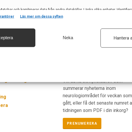
Matchar och kombinerar data från andra datakällor, Länka olika enheter, Identifier
baserat på information som överförs automatiskt.
rantörer
Läs mer om dessa syften
eptera
Neka
Hantera a
säkerhet, förhindra och upptäcka bedrägerier samt åtgärda fel, Leverera och visa
, Spara och meddela dina integritetsval.
Prenumerera
ogi i Sverige
Vill du ha ett nyhetsbrev som
summerar nyheterna inom
neurologiområdet för veckan so
ing
gått, eller få det senaste numret 
era
tidningen som PDF i din inkorg?
PRENUMERERA