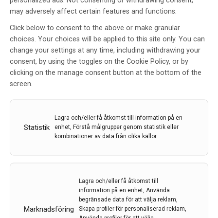
personalized ads. Not consenting or withdrawing consent,
may adversely affect certain features and functions.
Click below to consent to the above or make granular
choices. Your choices will be applied to this site only. You can
change your settings at any time, including withdrawing your
consent, by using the toggles on the Cookie Policy, or by
clicking on the manage consent button at the bottom of the
Brett utbud av föreläsningar på
screen.
europeisk konferens i Istanbul
Av
Lisa Wittinger
Lagra och/eller få åtkomst till information på en
Statistik
1 okt 2014
enhet, Förstå målgrupper genom statistik eller
kombinationer av data från olika källor.
Etiketter:
Congress of European Neurology
,
ENS/EFNS
,
Lisa Wittinger
Nästan 6 000 deltagare och ett stort utbud av
Lagra och/eller få åtkomst till
föreläsningar erbjöds när Joint Congress of European
information på en enhet, Använda
Neurology hölls i Istanbul i slutet av maj. Lisa Wittinger
begränsade data för att välja reklam,
rapporterar från kongressen.
Marknadsföring
Skapa profiler för personaliserad reklam,