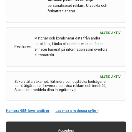
Använda profiler för att välja
LÄS MER...
personaliserad reklam, Utveckla och
förbättra tjänster.
ALLTID AKTIV
Matchar och kombinerar data från andra
datakällor, Länka olika enheter, Identifierar
Features
enheter baserat på information som överförs
automatiskt.
ALLTID AKTIV
Säkerställa säkerhet, förhindra och upptäcka bedrägerier
samt åtgärda fel, Leverera och visa reklam och innehåll,
Spara och meddela dina integritetsval.
Kontakt
Neurologi i Sverige
c/o Forskaren Office Hub
Hantera 955-leverantörer
Läs mer om dessa syften
Hagaplan 4
113 68 Stockholm
Acceptera