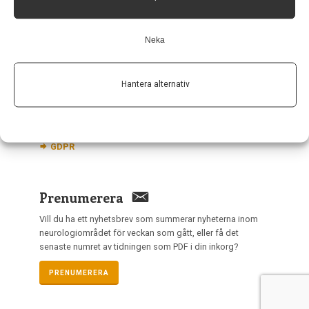
nis@pharma-industry.se
Neka
Länkar
Om Neurologi i Sverige
Hantera alternativ
Utgåvor
Annonsering
Prenumerera
Kontakt
GDPR
Prenumerera
Vill du ha ett nyhetsbrev som summerar nyheterna inom
neurologiområdet för veckan som gått, eller få det
senaste numret av tidningen som PDF i din inkorg?
PRENUMERERA