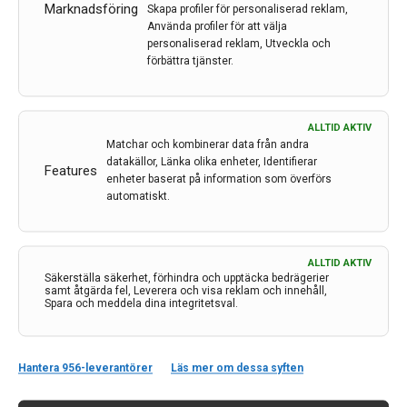
Johan Lökk, professor och överläkare vid Karolinska
Marknadsföring
Skapa profiler för personaliserad reklam,
Använda profiler för att välja
Universitetssjukhuset.
personaliserad reklam, Utveckla och
förbättra tjänster.
LÄS MER...
ALLTID AKTIV
Matchar och kombinerar data från andra
datakällor, Länka olika enheter, Identifierar
Features
enheter baserat på information som överförs
automatiskt.
ALLTID AKTIV
Säkerställa säkerhet, förhindra och upptäcka bedrägerier
samt åtgärda fel, Leverera och visa reklam och innehåll,
Spara och meddela dina integritetsval.
Kontakt
Hantera 956-leverantörer
Läs mer om dessa syften
Neurologi i Sverige
c/o Forskaren Office Hub