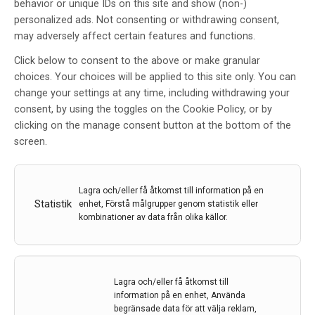
behavior or unique IDs on this site and show (non-)
personalized ads. Not consenting or withdrawing consent,
may adversely affect certain features and functions.
Click below to consent to the above or make granular
choices. Your choices will be applied to this site only. You can
Följsamhet till medicinering vid
change your settings at any time, including withdrawing your
Parkinsons sjukdom – Varför gör
consent, by using the toggles on the Cookie Policy, or by
inte patienten som jag ordinerar?
clicking on the manage consent button at the bottom of the
screen.
Av
Johan Lökk
6 mar 2019
Lagra och/eller få åtkomst till information på en
Etiketter:
Compliance
,
Johan Lökk
,
Parkinsons
,
Statistik
enhet, Förstå målgrupper genom statistik eller
Parkinsons sjukdom
kombinationer av data från olika källor.
Bristande följsamhet till medicinering är ett generellt
problem, men är särskilt påtagligt vid
läkemedelsbehandling av Parkinsons sjukdom. Detta
Lagra och/eller få åtkomst till
kan leda till sämre effekt, sämre livskvalitet och
information på en enhet, Använda
ökande sjukvårdskostnader. Läs mer i denna artikel av
begränsade data för att välja reklam,