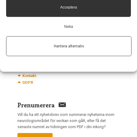
Hagaplan 4
Acceptera
113 68 Stockholm
nis@pharma-industry.se
Neka
Länkar
Hantera alternativ
Om Neurologi i Sverige
Utgåvor
Annonsering
Prenumerera
Kontakt
GDPR
Prenumerera
Vill du ha ett nyhetsbrev som summerar nyheterna inom
neurologiområdet för veckan som gått, eller få det
senaste numret av tidningen som PDF i din inkorg?