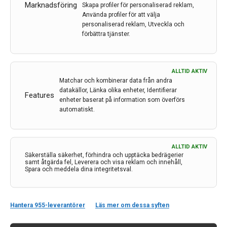
Smärtan kommer i attacker 1–8 gånger per dygn och
Marknadsföring
Skapa profiler för personaliserad reklam,
Använda profiler för att välja
är så plågsam att man inte kan hålla sig stilla.
personaliserad reklam, Utveckla och
förbättra tjänster.
LÄS MER...
ALLTID AKTIV
Matchar och kombinerar data från andra
datakällor, Länka olika enheter, Identifierar
Features
enheter baserat på information som överförs
automatiskt.
ALLTID AKTIV
Säkerställa säkerhet, förhindra och upptäcka bedrägerier
samt åtgärda fel, Leverera och visa reklam och innehåll,
Spara och meddela dina integritetsval.
Kontakt
Hantera 955-leverantörer
Läs mer om dessa syften
Neurologi i Sverige
c/o Forskaren Office Hub