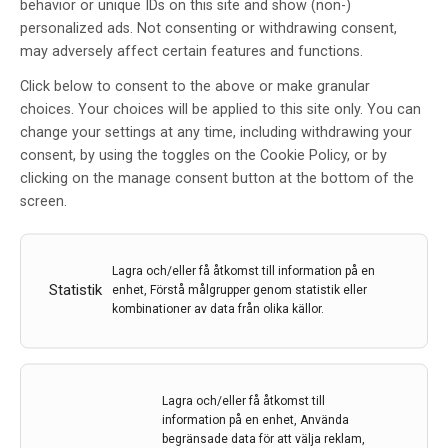
behavior or unique IDs on this site and show (non-)
personalized ads. Not consenting or withdrawing consent,
may adversely affect certain features and functions.
Click below to consent to the above or make granular
choices. Your choices will be applied to this site only. You can
Hortons Huvudvärk – Bra
change your settings at any time, including withdrawing your
behandling finns men
consent, by using the toggles on the Cookie Policy, or by
diagnostiken ett problem
clicking on the manage consent button at the bottom of the
screen.
Av
HELENE WALLSKÄR
12 okt 2016
Lagra och/eller få åtkomst till information på en
Etiketter:
cluster headache
,
Helene Wallskär
,
Hortons
Statistik
enhet, Förstå målgrupper genom statistik eller
huvudvärk
,
Ingela Nilsson Remahl
kombinationer av data från olika källor.
En intensiv och skärande smärta i och bakom det ena
ögat, som även kan rinna och vara rött. Ögonlocket
kan hänga eller vara svullet och pupillen är ofta
Lagra och/eller få åtkomst till
förminskad. På den drabbade sidan kan även näsan
information på en enhet, Använda
vara täppt eller rinna och man svettas ofta i ansiktet.
begränsade data för att välja reklam,