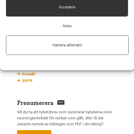
Hagaplan 4
Acceptera
113 68 Stockholm
nis@pharma-industry.se
Neka
Länkar
Hantera alternativ
Om Neurologi i Sverige
Utgåvor
Annonsering
Prenumerera
Kontakt
GDPR
Prenumerera
Vill du ha ett nyhetsbrev som summerar nyheterna inom
neurologiområdet för veckan som gått, eller få det
senaste numret av tidningen som PDF i din inkorg?