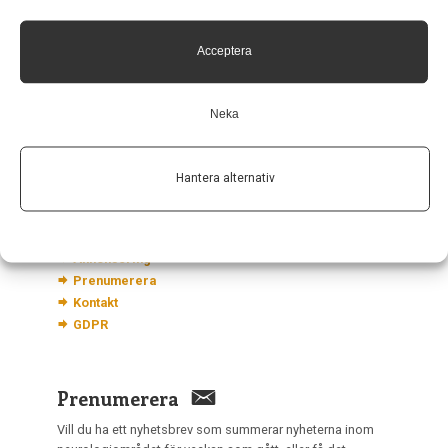
Neurologi i Sverige
c/o Forskaren Office Hub
Acceptera
Hagaplan 4
113 68 Stockholm
nis@pharma-industry.se
Neka
Länkar
Hantera alternativ
Om Neurologi i Sverige
Utgåvor
Annonsering
Prenumerera
Kontakt
GDPR
Prenumerera
Vill du ha ett nyhetsbrev som summerar nyheterna inom