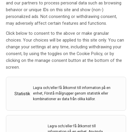
and our partners to process personal data such as browsing
behavior or unique IDs on this site and show (non-)
personalized ads. Not consenting or withdrawing consent,
may adversely affect certain features and functions.
Click below to consent to the above or make granular
DYSTROFIA MYOTONIKA TYP 1
choices. Your choices will be applied to this site only. You can
change your settings at any time, including withdrawing your
Av
Christopher Lindberg
consent, by using the toggles on the Cookie Policy, or by
10 maj 2016
clicking on the manage consent button at the bottom of the
screen.
Etiketter:
Christopher Lindberg
,
CNBPgenen
,
DM1
,
DYSTROFIA MYOTONIKA TYP 1
,
Sahlgrenska
Universitetssjukhuset
,
Steinerts sjukdom
Lagra och/eller få åtkomst till information på en
Diagnostik och uppföljning av vuxna patienter med
Statistik
enhet, Förstå målgrupper genom statistik eller
dystrofia myotonika typ 1 (DM1) är en utmaning för
kombinationer av data från olika källor.
sjukvården – dels på grund av den stora variationen i
svårighetsgrad och det faktum att symtomatologin
innefattar ett stort antal olika organsystem – dels och
kanske främst på grund av att patienterna inte själva
Lagra och/eller få åtkomst till
förstår problematiken och vikten av regelbunden
information på en enhet, Använda