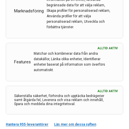
uppföljning. I denna artikel av Christopher Lindberg,
begränsade data för att välja reklam,
Marknadsföring
Skapa profiler för personaliserad reklam,
docent och överläkare vid Neuromuskulärt Centrum,
Använda profiler för att välja
Sahlgrenska Universitetssjukhuset, Göteborg, ges en
personaliserad reklam, Utveckla och
överblick av denna ärftliga multiorgansjukdom.
förbättra tjänster.
LÄS MER...
ALLTID AKTIV
Matchar och kombinerar data från andra
datakällor, Länka olika enheter, Identifierar
Features
enheter baserat på information som överförs
automatiskt.
ALLTID AKTIV
Säkerställa säkerhet, förhindra och upptäcka bedrägerier
samt åtgärda fel, Leverera och visa reklam och innehåll,
Spara och meddela dina integritetsval.
Kontakt
Hantera 955-leverantörer
Läs mer om dessa syften