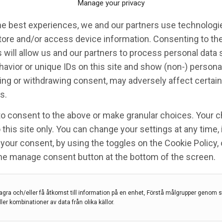
Manage your privacy
he best experiences, we and our partners use technologie
tore and/or access device information. Consenting to th
 will allow us and our partners to process personal data
avior or unique IDs on this site and show (non-) persona
ng or withdrawing consent, may adversely affect certain
s.
to consent to the above or make granular choices. Your c
 this site only. You can change your settings at any time,
your consent, by using the toggles on the Cookie Policy, 
the manage consent button at the bottom of the screen.
pektrum sjukdomar måste
ntinuerligt
agra och/eller få åtkomst till information på en enhet, Förstå målgrupper genom st
ller kombinationer av data från olika källor.
, CHARALAMPOS GEORGIOPOULOS, HANS LINK