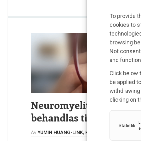
To provide t
cookies to s
technologies
browsing beh
Not consenti
and function
Click below 
be applied to
withdrawing 
clicking on 
Neuromyelitis optica s
behandlas tidigt och ko
L
Statistik
e
Av
YUMIN HUANG-LINK, KRISTINA SÖDERBERG