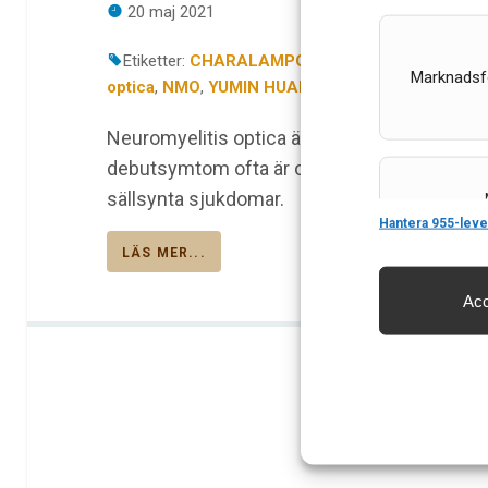
20 maj 2021
Etiketter:
CHARALAMPOS GEORGIOPOULOS
,
H
Marknadsf
optica
,
NMO
,
YUMIN HUANG-LINK
Neuromyelitis optica är en inflammatorisk 
debutsymtom ofta är optikusneurit. I denna s
sällsynta sjukdomar.
Features
Hantera 955-leve
LÄS MER...
Acc
Säkerställa 
och innehåll