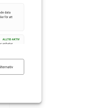
ade data
er för att
ALLTID AKTIV
ar enheter
ALLTID AKTIV
lternativ
 reklam