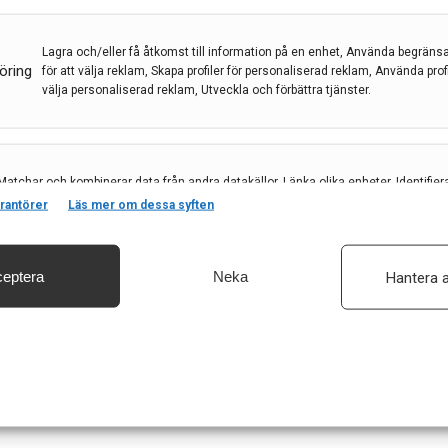
Lagra och/eller få åtkomst till information på en enhet, Använda begräns
ANS LINK
,
KRISTINA SÖDERBERG
,
Neuromyelitis
öring
för att välja reklam, Skapa profiler för personaliserad reklam, Använda profil
välja personaliserad reklam, Utveckla och förbättra tjänster.
sjukdom som inte sällan förväxlas med MS, vars
tate-of-the-art-artikel får du lära dig mer om dessa
Matchar och kombinerar data från andra datakällor, Länka olika enheter, Identifier
baserat på information som överförs automatiskt.
rantörer
Läs mer om dessa syften
eptera
Neka
Hantera a
säkerhet, förhindra och upptäcka bedrägerier samt åtgärda fel, Leverera och visa
, Spara och meddela dina integritetsval.