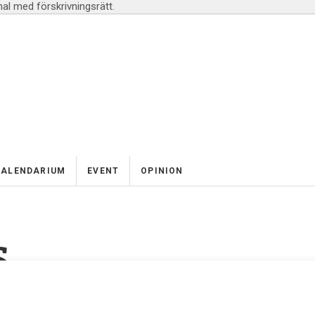
l med förskrivningsrätt.
KALENDARIUM
EVENT
OPINION
S
OS