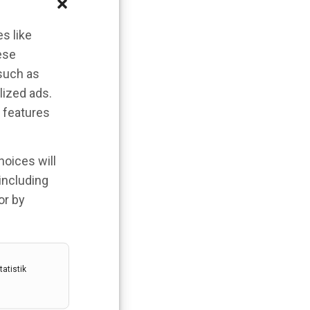
s like
ese
 such as
lized ads.
 features
hoices will
 including
or by
atistik