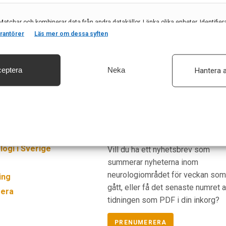
Matchar och kombinerar data från andra datakällor, Länka olika enheter, Identifier
baserat på information som överförs automatiskt.
rantörer
Läs mer om dessa syften
eptera
Neka
Hantera a
säkerhet, förhindra och upptäcka bedrägerier samt åtgärda fel, Leverera och visa
, Spara och meddela dina integritetsval.
Prenumerera
ogi i Sverige
Vill du ha ett nyhetsbrev som
summerar nyheterna inom
neurologiområdet för veckan so
ing
gått, eller få det senaste numret 
era
tidningen som PDF i din inkorg?
PRENUMERERA