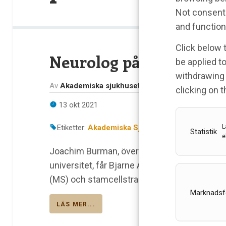
Not consenti
and function
Click below 
Neurolog på Akademiska 
be applied to
withdrawing 
Av
Akademiska sjukhuset
clicking on 
13 okt 2021
L
Etiketter:
Akademiska Sjukhuset
,
Bjarne Ahlstr
Statistik
e
Joachim Burman, överläkare i neurologi på 
universitet, får Bjarne Ahlströms minnesfon
(MS) och stamcellstransplantationer.
Marknadsf
LÄS MER...