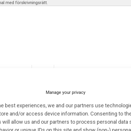
l med förskrivningsrätt.
KALENDARIUM
EVENT
OPINION
Manage your privacy
ms minnesfonds
he best experiences, we and our partners use technologie
tore and/or access device information. Consenting to th
 will allow us and our partners to process personal data
avior or unique IDs on this site and show (non-) persona