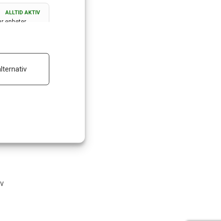
ALLTID AKTIV
ar enheter
ALLTID AKTIV
lternativ
 reklam
m
av