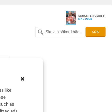
SENASTE NUMRET:
Nr 2 2026
s like
ese
 such as
lized ads.