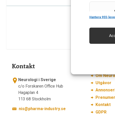
Features
Hantera 955-leve
Acc
Säkerställa 
och innehåll
Kontakt
Länkar
Om Neurol
Neurologi i Sverige
Utgåvor
c/o Forskaren Office Hub
Annonser
Hagaplan 4
Prenumer
113 68 Stockholm
Kontakt
nis@pharma-industry.se
GDPR