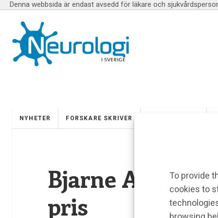
Denna webbsida är endast avsedd för läkare och sjukvårdspersona
NYHETER
FORSKARE SKRIVER
UTBILDNINGAR
Bjarne Ahlströ
To provide t
cookies to s
pris
technologies
browsing beh