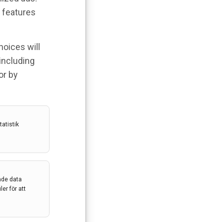
 features
hoices will
 including
or by
atistik
ade data
er för att