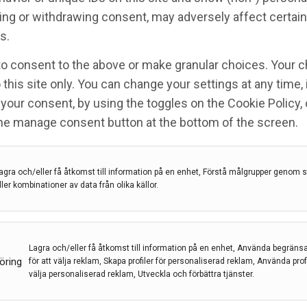
ng or withdrawing consent, may adversely affect certain
s.
to consent to the above or make granular choices. Your c
får pris i miljonklassen
 this site only. You can change your settings at any time,
your consent, by using the toggles on the Cookie Policy, 
the manage consent button at the bottom of the screen.
agra och/eller få åtkomst till information på en enhet, Förstå målgrupper genom st
öms minnesfonds pris
,
Joachim Burman
ller kombinationer av data från olika källor.
Akademiska sjukhuset och forskare vid Uppsala
ds pris 2021 för sin forskning om multipel skleros
Lagra och/eller få åtkomst till information på en enhet, Använda begräns
öring
för att välja reklam, Skapa profiler för personaliserad reklam, Använda profil
välja personaliserad reklam, Utveckla och förbättra tjänster.