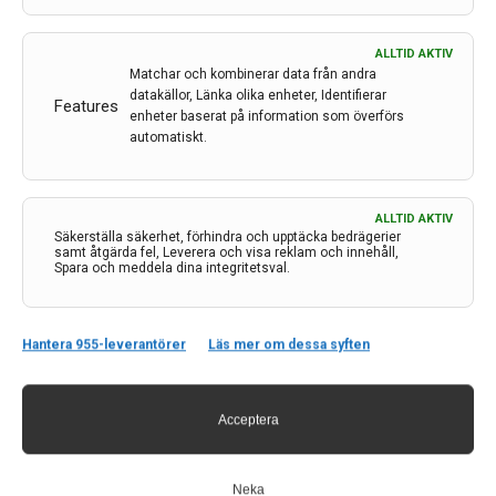
ALLTID AKTIV
Matchar och kombinerar data från andra
datakällor, Länka olika enheter, Identifierar
Features
enheter baserat på information som överförs
automatiskt.
Kontakt
ALLTID AKTIV
Säkerställa säkerhet, förhindra och upptäcka bedrägerier
Neurologi i Sverige
samt åtgärda fel, Leverera och visa reklam och innehåll,
Spara och meddela dina integritetsval.
c/o Forskaren Office Hub
Hagaplan 4
113 68 Stockholm
Hantera 955-leverantörer
Läs mer om dessa syften
nis@pharma-industry.se
Acceptera
Länkar
Om Neurologi i Sverige
Neka
Utgåvor