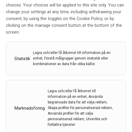
choices. Your choices will be applied to this site only. You can
Avancerade terapier ska göra life
change your settings at any time, including withdrawing your
science-kluster till världens
consent, by using the toggles on the Cookie Policy, or by
främsta
clicking on the manage consent button at the bottom of the
screen.
Av
Redaktionen
29 okt 2025
Lagra och/eller få åtkomst till information på en
Etiketter:
avancerade terapier
,
Behandlingar
Statistik
enhet, Förstå målgrupper genom statistik eller
kombinationer av data från olika källor.
De båda ATMP-centrumen hos Karolinska och Uppsala
ska samarbeta inom det snabbt växande medicinska
området avancerade terapier, som omfattar läkemedel
baserade på celler och gener, och bli bäst i världen.
Lagra och/eller få åtkomst till
information på en enhet, Använda
LÄS MER...
begränsade data för att välja reklam,
Marknadsföring
Skapa profiler för personaliserad reklam,
Använda profiler för att välja
personaliserad reklam, Utveckla och
förbättra tjänster.