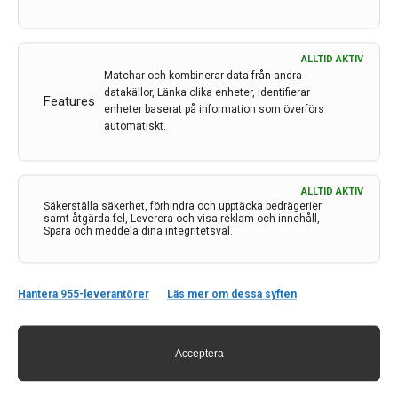
ALLTID AKTIV
Matchar och kombinerar data från andra
datakällor, Länka olika enheter, Identifierar
Features
enheter baserat på information som överförs
automatiskt.
ALLTID AKTIV
Kontakt
Säkerställa säkerhet, förhindra och upptäcka bedrägerier
samt åtgärda fel, Leverera och visa reklam och innehåll,
Spara och meddela dina integritetsval.
Neurologi i Sverige
c/o Forskaren Office Hub
Hagaplan 4
113 68 Stockholm
Hantera 955-leverantörer
Läs mer om dessa syften
nis@pharma-industry.se
Acceptera
Länkar