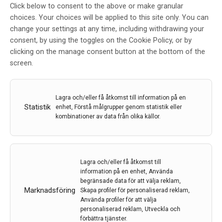
Click below to consent to the above or make granular
Malins forskning utvecklar
choices. Your choices will be applied to this site only. You can
diagnostiken för borrelia
change your settings at any time, including withdrawing your
consent, by using the toggles on the Cookie Policy, or by
Av
Region Jönköping
clicking on the manage consent button at the bottom of the
24 nov 2020
screen.
Etiketter:
analysmetod
,
Borrelia
,
Fästing
,
Malin Lager
,
Neuroborrelios
,
Region Jönköping
Lagra och/eller få åtkomst till information på en
Statistik
Varje år insjuknar cirka 230 000 personer i Europa,
enhet, Förstå målgrupper genom statistik eller
kombinationer av data från olika källor.
varav 10 000 i Sverige, i borrelia, sjukdomen som sprids
av fästingar. Hur analysmetoderna kan standardiseras
och utvecklas för att diagnosticera borrelia har Malin
Lager, biomedicinsk analytiker på laboratoriemedicin,
Lagra och/eller få åtkomst till
Region Jönköpings län, forskat om sedan 2012.
information på en enhet, Använda
begränsade data för att välja reklam,
LÄS MER...
Marknadsföring
Skapa profiler för personaliserad reklam,
Använda profiler för att välja
personaliserad reklam, Utveckla och
förbättra tjänster.