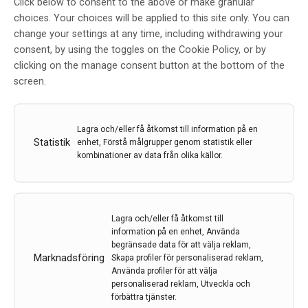
Click below to consent to the above or make granular
Karolinska första sjukhuset i
choices. Your choices will be applied to this site only. You can
change your settings at any time, including withdrawing your
världen med 7T-magnetkamera i
consent, by using the toggles on the Cookie Policy, or by
klinisk drift
clicking on the manage consent button at the bottom of the
screen.
Av
Karolinska Universitetssjukhuset
5 sep 2023
Etiketter:
7 Tesla
,
7T-magnetkamera
,
Karolinska
Lagra och/eller få åtkomst till information på en
Statistik
Universitetssjukhuset
enhet, Förstå målgrupper genom statistik eller
kombinationer av data från olika källor.
Karolinska Universitetssjukhuset har invigt en ny
magnetkamera i Huddinge. Magnetkameran är av en
ny generation och har ett magnetfält på 7 Tesla, det
starkaste som någonsin använts inom rutinsjukvård.
Lagra och/eller få åtkomst till
information på en enhet, Använda
begränsade data för att välja reklam,
LÄS MER...
Marknadsföring
Skapa profiler för personaliserad reklam,
Använda profiler för att välja
personaliserad reklam, Utveckla och
förbättra tjänster.