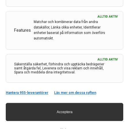
ALLTID AKTIV
Matchar och kombinerar data från andra
datakällor, Länka olika enheter, Identifierar
Features
enheter baserat på information som överförs
automatiskt.
Kontakt
ALLTID AKTIV
Säkerställa säkerhet, förhindra och upptäcka bedrägerier
samt åtgärda fel, Leverera och visa reklam och innehåll,
Neurologi i Sverige
Spara och meddela dina integritetsval.
c/o Forskaren Office Hub
Hagaplan 4
113 68 Stockholm
Hantera 955-leverantörer
Läs mer om dessa syften
nis@pharma-industry.se
Acceptera
Länkar
Om Neurologi i Sverige