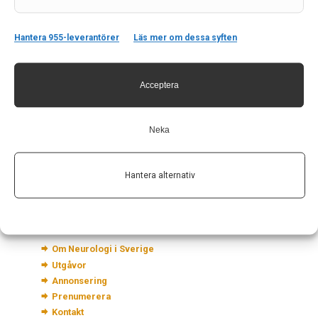
Hantera 955-leverantörer
Läs mer om dessa syften
Kontakt
Acceptera
Neurologi i Sverige
c/o Forskaren Office Hub
Neka
Hagaplan 4
113 68 Stockholm
Hantera alternativ
nis@pharma-industry.se
Länkar
Om Neurologi i Sverige
Utgåvor
Annonsering
Prenumerera
Kontakt