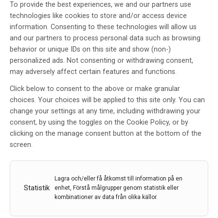
To provide the best experiences, we and our partners use
technologies like cookies to store and/or access device
information. Consenting to these technologies will allow us
and our partners to process personal data such as browsing
behavior or unique IDs on this site and show (non-)
personalized ads. Not consenting or withdrawing consent,
may adversely affect certain features and functions.
34th International Epilepsy
Click below to consent to the above or make granular
Congress 2021
choices. Your choices will be applied to this site only. You can
change your settings at any time, including withdrawing your
Av
Johan Bjellvi
consent, by using the toggles on the Cookie Policy, or by
13 dec 2021
clicking on the manage consent button at the bottom of the
screen.
Etiketter:
34th International Epilepsy Congress 2021
,
Epilepsi
,
ILAE
,
Johan Bjellvi
,
Kongressreferat
,
League
Against Epilepsy
Lagra och/eller få åtkomst till information på en
League Against Epilepsy (ILAE) är en organisation som
Statistik
enhet, Förstå målgrupper genom statistik eller
sedan grundandet 1909 samlar forskare och
kombinationer av data från olika källor.
vårdpersonal med intresse för epilepsi från hela
världen. ILAE har i dag totalt omkring 17.000