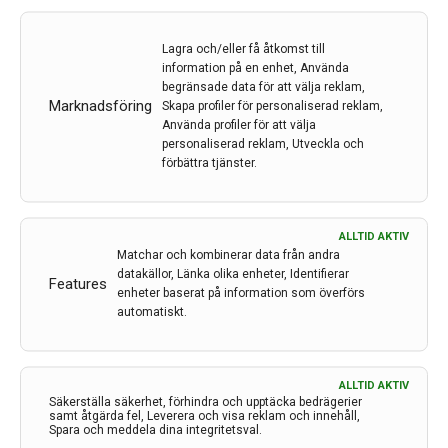
medlemmar och omfattar fler än hundra nationella
föreningar, däribland Svenska epilepsisällskapet med
Lagra och/eller få åtkomst till
sina 475 medlemmar. En av ligans stora hög tider är
information på en enhet, Använda
den internationella epilepsikongressen, som brukar äga
begränsade data för att välja reklam,
Marknadsföring
Skapa profiler för personaliserad reklam,
rum vartannat år någonstans i världen. I år hade man
Använda profiler för att välja
planerat att genomföra kongressen i Paris, men av väl
personaliserad reklam, Utveckla och
kända skäl fick man ställa om till en virtuell kongress.
förbättra tjänster.
Här följer ett axplock ur kongressens programpunkter
sammanställt av Johan Bjellvi, överläkare,
Epilepsicentrum, Sahlgrenska Universitetssjukhuset.
ALLTID AKTIV
Matchar och kombinerar data från andra
LÄS MER...
datakällor, Länka olika enheter, Identifierar
Features
enheter baserat på information som överförs
automatiskt.
ALLTID AKTIV
Säkerställa säkerhet, förhindra och upptäcka bedrägerier
samt åtgärda fel, Leverera och visa reklam och innehåll,
Spara och meddela dina integritetsval.