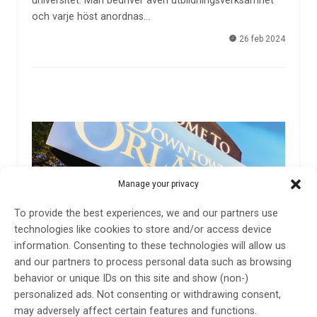
universitet. Man bedriver även utbildningsverksamhet
och varje höst anordnas…
26 feb 2024
Manage your privacy
American Epilepsy Society Orlando 30 november–
5 december 2023
To provide the best experiences, we and our partners use
technologies like cookies to store and/or access device
På det amerikanska epilepsisällskapets årsmöte
information. Consenting to these technologies will allow us
avhandlades tilltagande utmaningar med genetiska
and our partners to process personal data such as browsing
testresultat och AI, men också klassisk
behavior or unique IDs on this site and show (non-)
läkemedelsbehandling och epilepsikirurgi. Johan
personalized ads. Not consenting or withdrawing consent,
Zelano, professor i Göteborg, var på plats i Florida och
may adversely affect certain features and functions.
bidrar med denna sammanfattning.