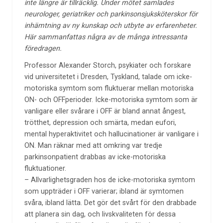
inte längre är tillräcklig. Under mötet samlades
neurologer, geriatriker och parkinsonsjuksköterskor för
inhämtning av ny kunskap och utbyte av erfarenheter.
Här sammanfattas några av de många intressanta
föredragen.
Professor Alexander Storch, psykiater och forskare
vid universitetet i Dresden, Tyskland, talade om icke-
motoriska symtom som fluktuerar mellan motoriska
ON- och OFFperioder. Icke-motoriska symtom som är
vanligare eller svårare i OFF är bland annat ångest,
trötthet, depression och smärta, medan eufori,
mental hyperaktivitet och hallucinationer är vanligare i
ON. Man räknar med att omkring var tredje
parkinsonpatient drabbas av icke-motoriska
fluktuationer.
– Allvarlighetsgraden hos de icke-motoriska symtom
som uppträder i OFF varierar; ibland är symtomen
svåra, ibland lätta. Det gör det svårt för den drabbade
att planera sin dag, och livskvaliteten för dessa