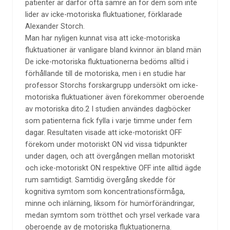
patienter är därför ofta sämre än för dem som inte
lider av icke-motoriska fluktuationer, förklarade
Alexander Storch.
Man har nyligen kunnat visa att icke-motoriska
fluktuationer är vanligare bland kvinnor än bland män
De icke-motoriska fluktuationerna bedöms alltid i
förhållande till de motoriska, men i en studie har
professor Storchs forskargrupp undersökt om icke-
motoriska fluktuationer även förekommer oberoende
av motoriska dito.2 I studien användes dagböcker
som patienterna fick fylla i varje timme under fem
dagar. Resultaten visade att icke-motoriskt OFF
förekom under motoriskt ON vid vissa tidpunkter
under dagen, och att övergången mellan motoriskt
och icke-motoriskt ON respektive OFF inte alltid ägde
rum samtidigt. Samtidig övergång skedde för
kognitiva symtom som koncentrationsförmåga,
minne och inlärning, liksom för humörförändringar,
medan symtom som trötthet och yrsel verkade vara
oberoende av de motoriska fluktuationerna.