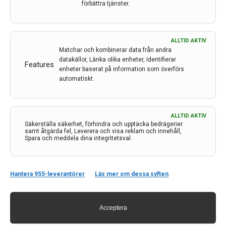
förbättra tjänster.
ALLTID AKTIV
Matchar och kombinerar data från andra
datakällor, Länka olika enheter, Identifierar
Features
enheter baserat på information som överförs
automatiskt.
Unmet needs in Parkinson’s disease and Atypical
Parkinsonism: Knowing the Unknown – Lund 1–2
ALLTID AKTIV
Säkerställa säkerhet, förhindra och upptäcka bedrägerier
september
samt åtgärda fel, Leverera och visa reklam och innehåll,
Spara och meddela dina integritetsval.
I anslutning till den internationella MDS-kongressen i
Köpenhamn arrangerades ett efterföljande möte i
Lund. Här bidrar Johan Lökk, professor och överläkare
Hantera 955-leverantörer
Läs mer om dessa syften
Karolinska Institutet/Karolinska Universitetssjukhuset,
med ett kompilat och kommentarer från konferensen.
8 dec 2023
Acceptera