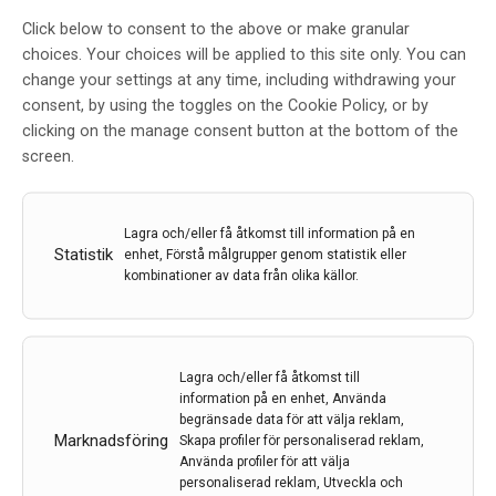
Click below to consent to the above or make granular
26 feb 2024
choices. Your choices will be applied to this site only. You can
change your settings at any time, including withdrawing your
consent, by using the toggles on the Cookie Policy, or by
clicking on the manage consent button at the bottom of the
screen.
Lagra och/eller få åtkomst till information på en
Statistik
enhet, Förstå målgrupper genom statistik eller
The International Congress of Parkinson’s Disease
kombinationer av data från olika källor.
and Movement Disorders MDS
Äntligen var det dags för en fullskalig
postpandemikongress på plats, men också interaktivt,
Lagra och/eller få åtkomst till
denna gång i Köpenhamn och Bella Center, centralt
information på en enhet, Använda
belägen för alla skandinaver. På plats var Örjan Skogar,
begränsade data för att välja reklam,
Marknadsföring
Skapa profiler för personaliserad reklam,
som här bidrar med en kondenserad sammanfattning.
Använda profiler för att välja
8 dec 2023
personaliserad reklam, Utveckla och