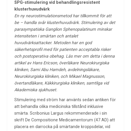
SPG-stimulering vid behandlingsresistent
klusterhuvudvärk
En ny neurostimulationsmetod har tillkommit för att
be –
handla svår klusterhuvudvärk. Stimulering av det
parasympatiska
Ganglion Sphenopalatinum minskar
intensiteten
i smärtan och antalet
huvudvärksattacker. Metoden har en
god
säkerhetsprofil med för patienten acceptabla risker
och
postoperativa obehag. Läs mer om detta i denna
artikel av
Hans Ericson, överläkare Neurokirurgiska
kliniken, Sami
Abu Hamdeh, avdelningsläkare,
Neurokirurgiska kliniken,
och Mikael Magnusson,
övertandläkare, Käkkirurgiska
kliniken, samtliga vid
Akademiska sjukhuset.
Stimulering med ström har använts sedan antiken för
att behandla olika medicinska tillstånd inklusive
smärta. Scribonius Largus rekommenderade i sin
skrift De Compositione Medicamentorum (47 AD) att
placera en darrocka på smärtande kroppsdelar, vid