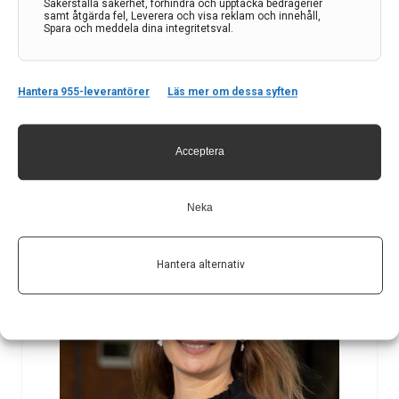
Säkerställa säkerhet, förhindra och upptäcka bedrägerier
– För att kunna bedriva modern högspecialiserad
samt åtgärda fel, Leverera och visa reklam och innehåll,
sjukvård är det viktigt att ha all kompetens inom
Spara och meddela dina integritetsval.
räckhåll. Neurokirurgi kräver en fullständig klinik med
en mängd olika specialiteter. Här har vi hela spektrat
och kan ta emot barn, vuxna och äldre…
Hantera 955-leverantörer
Läs mer om dessa syften
7 dec 2022
Acceptera
Neka
Hantera alternativ