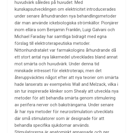
huvudvärk således på huvudet. Med
kunskapsutvecklingen om elektricitet introducerades
under senare århundranden nya behandlingsmetoder
där man använde ickebiologiska strömkällor. Pionjärer
inom ellära som Benjamin Franklin, Luigi Galvani och
Michael Faraday har samtliga bidragit med egna
förslag till elektroterapeutiska metoder.
Nittonhundratalet var farmakologins århundrande då
ett stort antal nya läkemedel utvecklades bland annat
mot smärta och huvudvärk. Under denna tid
minskade intresset för elektroterapi, men det
återuppväcktes något efter att nya teorier om smärta
hade lanserats av exempelvis Wall and Melzack, vilka i
sin tur inspirerade kliniker som Shealy att utveckla nya
metoder för att behandla smärta genom stimulering
av perifera nerver och baksträngarna. Under senare
år har nya metoder för neurostimulation utvecklats
där små stimulatorer som är designade för att
behandla specifika sjukdomar används.
Stimulatorerna är anatomiskt anpassade och ger