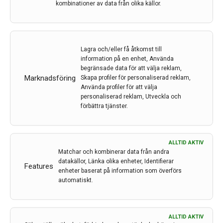
kombinationer av data från olika källor.
Företagsledaren och filantropen Rune Andersson
donerar genom sin stiftelse Mellby Gård 34,3 miljoner
kronor till forskning om klusterhuvudvärk vid Karolinska
Lagra och/eller få åtkomst till
Institutet. Klusterhuvudvärk, eller Hortons huvudvärk, är
information på en enhet, Använda
den mest smärtsamma huvudvärk som finns och
begränsade data för att välja reklam,
kallas ibland för självmordshuvudvärk. Genom
Marknadsföring
Skapa profiler för personaliserad reklam,
donationen kan KI…
Använda profiler för att välja
personaliserad reklam, Utveckla och
12 dec 2022
förbättra tjänster.
ALLTID AKTIV
Matchar och kombinerar data från andra
datakällor, Länka olika enheter, Identifierar
Features
enheter baserat på information som överförs
automatiskt.
Neurokirurgi kräver hela kompetensspektrat
ALLTID AKTIV