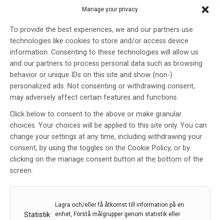
använder mer förebyggande mediciner…
Manage your privacy
22 dec 2022
To provide the best experiences, we and our partners use
technologies like cookies to store and/or access device
information. Consenting to these technologies will allow us
and our partners to process personal data such as browsing
behavior or unique IDs on this site and show (non-)
personalized ads. Not consenting or withdrawing consent,
may adversely affect certain features and functions.
Click below to consent to the above or make granular
choices. Your choices will be applied to this site only. You can
change your settings at any time, including withdrawing your
consent, by using the toggles on the Cookie Policy, or by
clicking on the manage consent button at the bottom of the
screen.
Lagra och/eller få åtkomst till information på en
Karolinska Institutet grundar världens första
Statistik
enhet, Förstå målgrupper genom statistik eller
forskningscentrum för klusterhuvudvärk