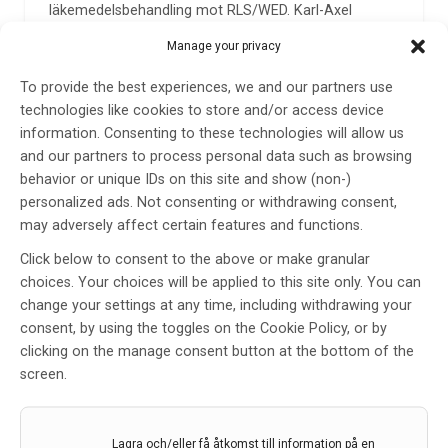
läkemedelsbehandling mot RLS/WED. Karl-Axel
Ekbom, neurologen som myntade namnet på
Manage your privacy
sjukdomen, restless legs syndrome, i sin klassiska
avhandling från 1945,2 och numera tillsammans med
To provide the best experiences, we and our partners use
den engelske 1600-talsläkaren Thomas Willis3,
technologies like cookies to store and/or access device
hedrats med det alternativa sjukdomsnamnet Willis-
information. Consenting to these technologies will allow us
Ekbom disease, fick däremot inte uppleva Akpinars
and our partners to process personal data such as browsing
upptäckt. Ekbom avled 1977. Han var aldrig riktigt inne
behavior or unique IDs on this site and show (non-)
på att RLS/WED har en stark patogenes inom
personalized ads. Not consenting or withdrawing consent,
nervsystemet utan stödde ”järnhypotesen”, som
may adversely affect certain features and functions.
hade introducerats i större sammanhang av
Click below to consent to the above or make granular
Uppsalaläkaren Nils-Brage Nordlander 1953.4 Karl-
choices. Your choices will be applied to this site only. You can
Axel Ekbom framlade även tankar på en koppling
change your settings at any time, including withdrawing your
mellan RLS/WED och en dysfunktion inom
consent, by using the toggles on the Cookie Policy, or by
mikrocirkulationen. Sentida forskning har visat att han
clicking on the manage consent button at the bottom of the
säkert hade rätt, i alla fall delvis, i det avseendet.5
screen.
Dopaminet finns även i spel inom de perifera kärlen
genom sina dopaminreceptorer i kärlväggen.
De dopaminerga läkemedlen har ju även en
Lagra och/eller få åtkomst till information på en