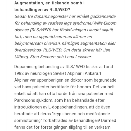
Augmentation, en tickande bomb i
behandlingen av RLS/WED?
Sedan tre dopaminagonister har erhållit godkännande
för behandling av restless legs syndrome/Willis-Ekbom
disease (RLS/WED) har förskrivningen i landet skjutit
fart, men nu uppmärksammas alltmer en
bekymmersam biverkan, nämligen augmentation eller
överdoserings- RLS/WED. Om detta skriver här Jan
Ulfberg, Sten Sevborn och Lena Leissner.
Dopaminerg behandling av RLS/ WED beskrevs först
1982 av neurologen Sevket Akpinar i Ankara.1
Akpinar var uppenbarligen en doktor som begrundade
vad hans patienter berättade för honom. Det var helt
enkelt så att han ofta hörde från sina patienter med
Parkinsons sjukdom, som han behandlade efter
introduktionen av L-dopabehandlingen, att de även
berättade att deras ”kryp i benen och medföljande
sömnstörning” förbättrades av behandlingen! Därmed
fanns det för första gången tillgång till en verksam