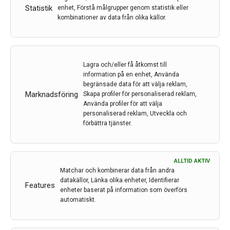
kärlvidgande effekt. Det kan vi exempelvis se genom
Statistik
enhet, Förstå målgrupper genom statistik eller
den kända biverkningen blodtryckssänkning.
kombinationer av data från olika källor.
Dopaminagonisterna dök upp på marknaden som ett
effektivt medel vid RLS/WED först i början av detta
sekel. Off-label-förskrivningen i landet var sannolikt
betydande ett antal år innan läkemedelsmyndigheten
Lagra och/eller få åtkomst till
information på en enhet, Använda
godkände de tre agonister som används i dag vid
begränsade data för att välja reklam,
RLS/WED: pramipexol, ropinirol och rotigotin.
Marknadsföring
Skapa profiler för personaliserad reklam,
Dopaminagonisten bromokriptin användes däremot
Använda profiler för att välja
betydligt tidigare i sammanhanget. Akpinar
personaliserad reklam, Utveckla och
omnämner att han förskrivit bromokriptin vid RLS i sin
förbättra tjänster.
publikation från 1982.1
Läs hela artikeln som PDF
ALLTID AKTIV
Matchar och kombinerar data från andra
datakällor, Länka olika enheter, Identifierar
Features
enheter baserat på information som överförs
automatiskt.