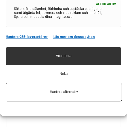
ALLTID AKTIV
Säkerställa säkerhet, förhindra och upptäcka bedrägerier
samt åtgärda fel, Leverera och visa reklam och innehåll,
Spara och meddela dina integritetsval.
Hantera 955-leverantörer
Läs mer om dessa syften
Liknande poster
Tvärvetenskapligt forskningsprojekt med fokus på
Acceptera
dold folksjukdom
Restless Legs Syndrom (RLS) är en neurologisk
Neka
sjukdom som kan beskrivas som ett obevekligt
rörelsebehov, starkt obehag och smärta i benen. RLS
ses som en dold folksjukdom och så många som en
Hantera alternativ
miljon svenskar kan vara drabbade.
15 feb 2023