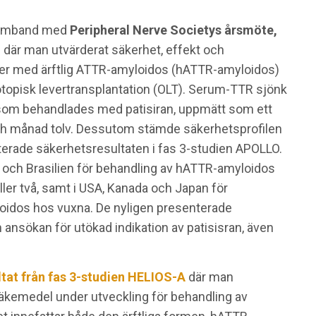
 samband med
Peripheral Nerve Societys årsmöte,
e där man utvärderat säkerhet, effekt och
nter med ärftlig ATTR-amyloidos (hATTR-amyloidos)
topisk levertransplantation (OLT). Serum-TTR sjönk
 som behandlades med patisiran, uppmätt som ett
h månad tolv. Dessutom stämde säkerhetsprofilen
rterade säkerhetsresultaten i fas 3-studien APOLLO.
z och Brasilien för behandling av hATTR-amyloidos
ler två, samt i USA, Kanada och Japan för
oidos hos vuxna. De nyligen presenterade
ansökan för utökad indikation av patisisran, även
ltat från fas 3-studien HELIOS-A
där man
-läkemedel under utveckling för behandling av