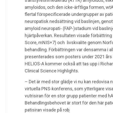
transtyretinmedierad (ATTR) amyloidos, vilke
amyloidos, och den icke-ärftliga formen, wt
flertal förspecificerade undergrupper av pati
neuropatisk nedsättning vid baslinjen, genoty
amyloid neuropati- (FAP-)stadium vid baslin
hjärtpåverkan. Resultaten visade förbättrin
Score, mNIS+7) och livskvalite genom Norfol
behandling. Förbättringen var densamma i al
presenterades som posters under 2021 års mö
HELIOS-A kommer också att tas upp i Richar
Clinical Science Highlights.
– Det är med stor glädje vi nu kan redovisa n
virtuella PNS-konferens, som ytterligare vi
vutrisiran för en stor grupp patienter med 
Behandlingsbehovet är stort för den här pat
patisiran visade på robust TTR-avstängning s