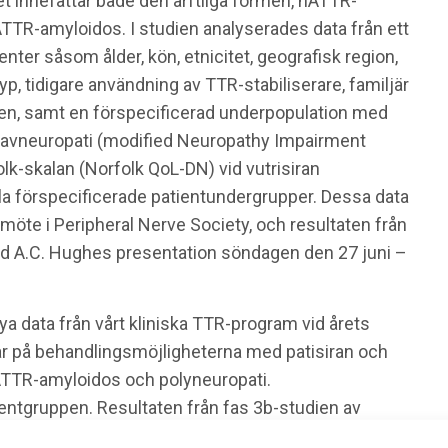
t innefattar både den ärftliga formen, hATTR-
ATTR-amyloidos. I studien analyserades data från ett
enter såsom ålder, kön, etnicitet, geografisk region,
p, tidigare användning av TTR-stabiliserare, familjär
jen, samt en förspecificerad underpopulation med
g avneuropati (modified Neuropathy Impairment
k-skalan (Norfolk QoL-DN) vid vutrisiran
la förspecificerade patientundergrupper. Dessa data
te i Peripheral Nerve Society, och resultaten från
d A.C. Hughes presentation söndagen den 27 juni –
ya data från vårt kliniska TTR-program vid årets
sar på behandlingsmöjligheterna med patisiran och
hATTR-amyloidos och polyneuropati.
ientgruppen. Resultaten från fas 3b-studien av
amt förbättrad neuropati och livskvalitet efter