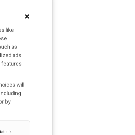
s like
ese
 such as
lized ads.
 features
hoices will
 including
or by
atistik