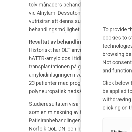
tolv månaders behandling, säger John Vest, 
vid Alnylam. Dessutom visar resultaten frå
vutrisiran att denna substans, som administre
To provide t
behandlingsmöjlighet för patienter med hATT
cookies to s
Resultat av behandling med patisiran eft
technologies
Historiskt har OLT använts för att bromsa 
browsing beh
hATTR-amyloidos i tidiga stadier. Hos en de
Not consenti
transplantationen på grund av fortsatt inlagrin
and function
amyloidinlagringen i vävnaderna. I den fas 3b
Click below 
23 patienter med progredierande polyneuropa
be applied to
polyneuropatisk nedsättning) patisiraninfusi
withdrawing 
Studieresultaten visar att patisiran efter to
clicking on 
som en minskning av totalpoäng för neurolog
Patisiranbehandlingen resulterade också i bä
Norfolk QoL-DN, och när det gällde autono
L