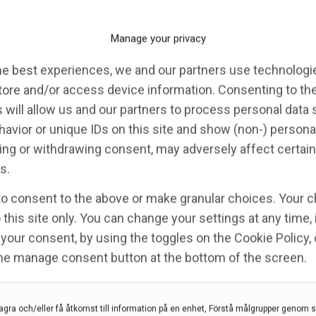
M.D. och Vice President för den kliniska forskningen
n vår HELIOS-A-studie av forskningsläkemedlet
Manage your privacy
ras subkutant en gång per kvartal, är en attraktiv
he best experiences, we and our partners use technologie
R-amyloidos och polyneuropati, fortsätter han.
tore and/or access device information. Consenting to th
er OLT hos patienter med hATTR-amyloidos
 will allow us and our partners to process personal data
upp sjukdomsprogressionen hos patienter med
avior or unique IDs on this site and show (non-) persona
l patienter förvärras sjukdomen dock efter
ng or withdrawing consent, may adversely affect certain
g av vildtyp-TTR, i tillägg till den redan befintliga
s.
-studie som utförts i flera europeiska länder fick
to consent to the above or make granular choices. Your c
ti efter OLT (baserat på högre poäng för
 this site only. You can change your settings at any time,
oner (0,3 mg/kg) var tredje vecka i tolv månader.
your consent, by using the toggles on the Cookie Policy, 
lv månaders behandling förbättrat neuropatin, påvisat
the manage consent button at the bottom of the screen.
isk nedsättning med 3,7 jämfört med vid baslinjen.
ttre livskvalitet med en minskning på 6,5 poäng på
ma symtom under behandlingen sågs en minskning av
agra och/eller få åtkomst till information på en enhet, Förstå målgrupper genom st