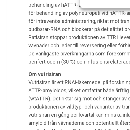
behandling av hATTR-amyloidos med polyneur
för behandling av polyneuropati vid hATTR-a
för intravenös administrering, riktat mot tran
budbärar-RNA och blockerar på det sättet pro
Patisiran stoppar produktionen av TTR i leve
vävnader och leder till reversering eller för
De vanligaste biverkningarna som förekom
perifert ödem (30 %) och infusionsrelaterade
Om vutrisiran
Vutrisiran är ett RNAi-läkemedel på forskni
ATTR-amyloidos, vilket omfattar både ärftli
(wtATTR). Det riktar sig mot och stänger av
produktionen av vildtyp- och varianter av tra
vutrisiran en gång per kvartal kan minska in
amyloid från vävnaderna och potentiellt åters