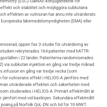
Chemistry (ESC)-GalNAc-konjugatteknik för
effekt och stabilitet och möjliggöra subkutana
och effekten av vutrisiran har ännu inte utvärderats
A, Europeiska läkemedelsmyndigheten (EMA) eller
miserad, öppen fas 3-studie för utvärdering av
l studien rekryterades 164 patienter med hATTR-
gsställen i 22 länder. Patienterna randomiserades
122) via subkutan injektion en gång var tredje månad
nös infusion en gång var tredje vecka (som
 för vutrisirans effekt i HELIOS-A jämförs med
r man utvärderade effekten och säkerheten med
n som studerades i HELIOS-A. Primärt effektmått är
 jämfört med vid baslinjen. Sekundära effektmått
av poäng på Norfolk QoL-DN och tid för 10-MWT.