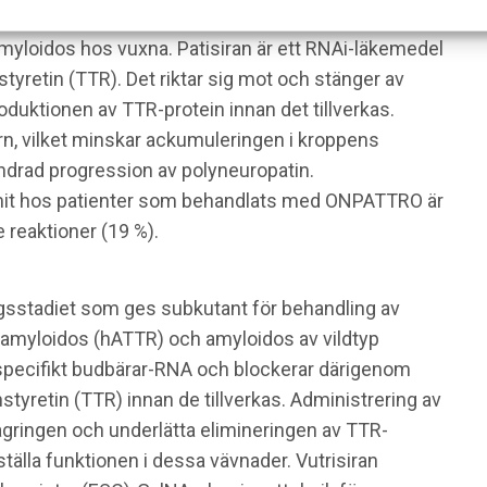
opati. Patisiran är också godkänt i USA och Kanada
myloidos hos vuxna. Patisiran är ett RNAi-läkemedel
styretin (TTR). Det riktar sig mot och stänger av
duktionen av TTR-protein innan det tillverkas.
rn, vilket minskar ackumuleringen i kroppens
hindrad progression av polyneuropatin.
mit hos patienter som behandlats med ONPATTRO är
 reaktioner (19 %).
ngsstadiet som ges subkutant för behandling av
g amyloidos (hATTR) och amyloidos av vildtyp
 specifikt budbärar-RNA och blockerar därigenom
nstyretin (TTR) innan de tillverkas. Administrering av
lagringen och underlätta elimineringen av TTR-
tälla funktionen i dessa vävnader. Vutrisiran