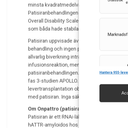
Statistik
e
minsta kvadratmedelvärdet för totalpoäng p
Patisiranbehandlingen medförde också stabili
Overall Disability Scale (R-ODS) och nutrit
som båda hade stabila värden månad tolv jäm
Marknadsf
Patisiran uppvisade även en lovande säkerhet
behandling och ingen patient avbröt studien 
allvarlig biverkning inträffade som prövar
infusionsreaktion, men denna gick tillbaka u
Features
patisiranbehandlingen. Biverkningar under b
Hantera 955-leve
fas 3-studien APOLLO. Den vanligaste biverkni
levertransplantation observerades under st
Acc
med patisiran. Inga säkerhetssignaler avseen
Säkerställa 
och innehåll
Om Onpattro (patisiran)
Patisiran är ett RNAi-läkemedel som är godkä
hATTR-amyloidos hos vuxna med polyneuropati