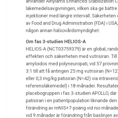
använder Alnylams Enhanced Stabilization 
läkemedelsavgivningen, vilken ska ge bättre 
injektioner med längre intervall. Säkerheten 
av Food and Drug Administration (FDA) i US
någon annan hälsovårdsmyndighet.
Om fas 3-studien HELIOS-A
HELIOS-A (NCT03759379) är en global, rando
effekten och säkerheten med vutrisiran. Til
amyloidos med polyneuropati, vid 57 prövnin
3:1 till att få antingen 25 mg vutrisiran (N=
eller 0,3 mg/kg patisiran (N=42) via intrave
referensläkemedel) i 18 månader. Resultaten
placebogruppen i fas 3-studien APOLLO, dä
patisiran i en patientpopulation liknande de
förändring av mNIS+7-poäng vid nio månader
vid 9 månader är förändring från baslinjen 