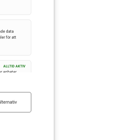
ade data
er för att
ALLTID AKTIV
ar enheter
ALLTID AKTIV
lternativ
 reklam