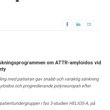
forskningsprogrammen om ATTR-amyloidos vid
ety
dling med patisiran gav snabb och varaktig sänkning
oidos och progredierande polyneuropati efter
patient
undergrupper i fas 3-studien
HELIOS-A, på