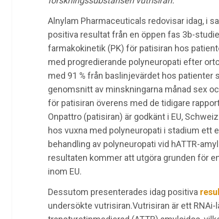
forskningssubstansen
vutrisiran.
Alnylam Pharmaceuticals redovisar idag, i
positiva resultat från en öppen fas 3b-studi
farmakokinetik (PK) för patisiran hos patie
med progredierande polyneuropati efter orto
med 91 % från baslinjevärdet hos patienter
genomsnitt av minskningarna månad sex oc
för patisiran överens med de tidigare rappo
Onpattro (patisiran) är godkänt i EU, Schwei
hos vuxna med polyneuropati i stadium ett el
behandling av polyneuropati vid hATTR-amyl
resultaten kommer att utgöra grunden för en 
inom EU.
Dessutom presenterades idag positiva
resu
undersökte vutrisiran.Vutrisiran är ett RNAi