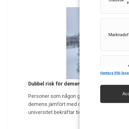
Statistik
e
Marknadsf
Features
Hantera 956-leve
Dubbel risk för demens med munsårsvirus
Acc
Personer som någon gång i livet haft herpesv
Säkerställa 
och innehåll
demens jämfört med de som aldrig varit infe
universitet bekräftar tidigare forskning som