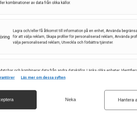
ller kombinationer av data från olika källor.
Lagra och/eller få åtkomst till information på en enhet, Använda begräns
öring
för att välja reklam, Skapa profiler för personaliserad reklam, Använda profil
välja personaliserad reklam, Utveckla och förbättra tjänster.
Matchar och kombinerar data från andra datakällor, Länka olika enheter, Identifier
baserat på information som överförs automatiskt.
rantörer
Läs mer om dessa syften
eptera
Neka
Hantera a
irus löper dubbelt så stor risk att utveckla
säkerhet, förhindra och upptäcka bedrägerier samt åtgärda fel, Leverera och visa
, Spara och meddela dina integritetsval.
kterade. En ny studie från Uppsala
 gjorts kring om herpes kan vara en…
14 feb 2024