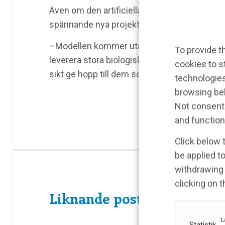
Även om den artificiella blod-hjärnbarriärmod
spännande nya projekt i forskargruppen.
–Modellen kommer utan tvivel att förbättra d
To provide t
leverera stora biologiska läkemedel över blo
cookies to s
sikt ge hopp till dem som lider av neurodeg
technologies
browsing beh
Not consenti
and function
Click below 
be applied to
withdrawing 
clicking on 
Liknande poster
L