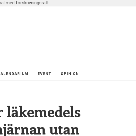
l med förskrivningsrätt.
KALENDARIUM
EVENT
OPINION
r läkemedels
hjärnan utan