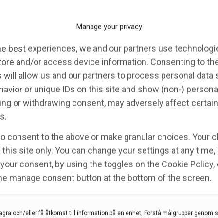
ellen är ny har den redan blivit en del av många
Manage your privacy
en prekliniska utvecklingen av metoder för att
he best experiences, we and our partners use technologie
d-hjärnbarriären och in i hjärnan och därmed på lång
tore and/or access device information. Consenting to th
enerativa sjukdomar, säger Jamie Morrison.
 will allow us and our partners to process personal data
avior or unique IDs on this site and show (non-) persona
ng or withdrawing consent, may adversely affect certain
s.
to consent to the above or make granular choices. Your c
 this site only. You can change your settings at any time,
your consent, by using the toggles on the Cookie Policy, 
the manage consent button at the bottom of the screen.
agra och/eller få åtkomst till information på en enhet, Förstå målgrupper genom st