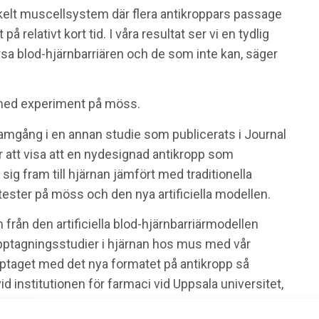
nkelt muscellsystem där flera antikroppars passage
 relativt kort tid. I våra resultat ser vi en tydlig
orsa blod-hjärnbarriären och de som inte kan, säger
 med experiment på möss.
mgång i en annan studie som publicerats i Journal
 att visa att en nydesignad antikropp som
 sig fram till hjärnan jämfört med traditionella
tester på möss och den nya artificiella modellen.
 från den artificiella blod-hjärnbarriärmodellen
pptagningsstudier i hjärnan hos mus med vår
upptaget med det nya formatet på antikropp så
d institutionen för farmaci vid Uppsala universitet,
.