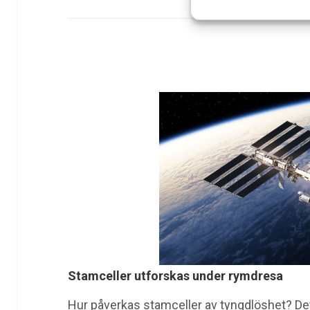
Stamceller utforskas under rymdresa
Hur påverkas stamceller av tyngdlöshet? Det v