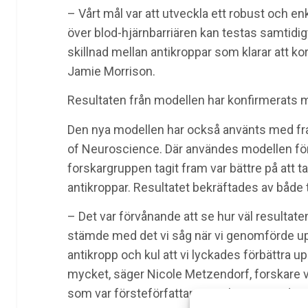
– Vårt mål var att utveckla ett robust och e
över blod-hjärnbarriären kan testas samtidigt på
skillnad mellan antikroppar som klarar att k
Jamie Morrison.
Resultaten från modellen har konfirmerats
Den nya modellen har också använts med fra
of Neuroscience. Där användes modellen för
forskargruppen tagit fram var bättre på att ta
antikroppar. Resultatet bekräftades av både 
– Det var förvånande att se hur väl resultaten
stämde med det vi såg när vi genomförde u
antikropp och kul att vi lyckades förbättra 
mycket, säger Nicole Metzendorf, forskare vi
som var försteförfattare i antikroppsstudien