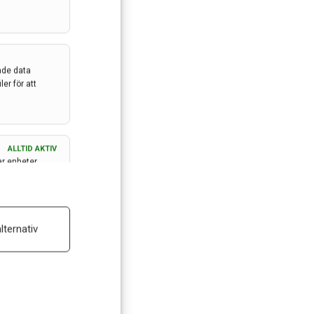
ade data
er för att
ALLTID AKTIV
ar enheter
ALLTID AKTIV
lternativ
 reklam