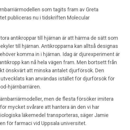
järnbarriärmodellen som tagits fram av Greta
et publiceras nu i tidskriften Molecular
tora antikroppar till hjärnan är att härma de sätt som
ekyler till hjärnan. Antikropparna kan alltså designas
e behöver komma in i hjärnan. Idag är djurexperiment är
antikropp kan nå hela vägen fram. Men bortsett från
skt önskvärt att minska antalet djurförsök. Den
 utvecklats kan användas istället för djurförsök för
lod-hjärnbarriären.
ärnbarriärmodeller, men de flesta försöker imitera
för mycket svårare att hantera än den vi har
biologiska läkemedel transporteras, säger Jamie
en för farmaci vid Uppsala universitet.