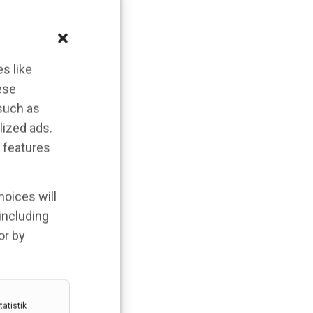
s like
ese
 such as
lized ads.
 features
hoices will
 including
or by
atistik