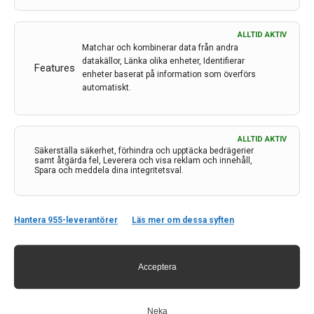
ALLTID AKTIV
Matchar och kombinerar data från andra
datakällor, Länka olika enheter, Identifierar
Features
enheter baserat på information som överförs
automatiskt.
Bättre epilepsidiagnostik – med immunsvaret som
ledtråd
ALLTID AKTIV
Att diagnostisera epilepsi är resurskrävande och det
Säkerställa säkerhet, förhindra och upptäcka bedrägerier
finns risk att sjukdomen förväxlas med andra tillstånd
samt åtgärda fel, Leverera och visa reklam och innehåll,
Spara och meddela dina integritetsval.
med liknande symptom. Det gör det angeläget att hitta
bättre diagnosmetoder redan när en patient kommer
in på akuten efter ett misstänkt anfall. En
Hantera 955-leverantörer
Läs mer om dessa syften
forskargrupp…
13 mar 2023
Acceptera
Neka