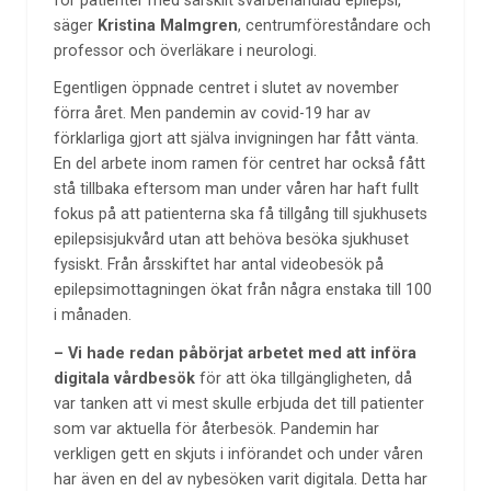
för patienter med särskilt svårbehandlad epilepsi,
säger
Kristina Malmgren
, centrumföreståndare och
professor och överläkare i neurologi.
Egentligen öppnade centret i slutet av november
förra året. Men pandemin av covid-19 har av
förklarliga gjort att själva invigningen har fått vänta.
En del arbete inom ramen för centret har också fått
stå tillbaka eftersom man under våren har haft fullt
fokus på att patienterna ska få tillgång till sjukhusets
epilepsisjukvård utan att behöva besöka sjukhuset
fysiskt. Från årsskiftet har antal videobesök på
epilepsimottagningen ökat från några enstaka till 100
i månaden.
– Vi hade redan påbörjat arbetet med att införa
digitala vårdbesök
för att öka tillgängligheten, då
var tanken att vi mest skulle erbjuda det till patienter
som var aktuella för återbesök. Pandemin har
verkligen gett en skjuts i införandet och under våren
har även en del av nybesöken varit digitala. Detta har