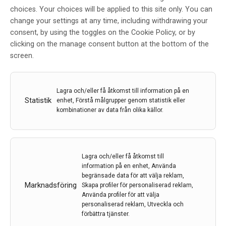
kamera på Akademiska
choices. Your choices will be applied to this site only. You can
change your settings at any time, including withdrawing your
Sedan MR-hybriden togs i drift på Akademiska
consent, by using the toggles on the Cookie Policy, or by
sjukhuset i november 2020 har 100 patienter opererats
clicking on the manage consent button at the bottom of the
i operationssalen med rörlig MR-kamera. Flera
screen.
specialiteter (neurokirurgi, öron-näs-halssjukdomar
och plastiken) har utnyttjat möjligheterna som
operationssalen ger. Med denna teknik kan man öka
precisionen vid…
Lagra och/eller få åtkomst till information på en
Statistik
enhet, Förstå målgrupper genom statistik eller
22 mar 2023
kombinationer av data från olika källor.
Lagra och/eller få åtkomst till
information på en enhet, Använda
begränsade data för att välja reklam,
Marknadsföring
Skapa profiler för personaliserad reklam,
Använda profiler för att välja
personaliserad reklam, Utveckla och
förbättra tjänster.