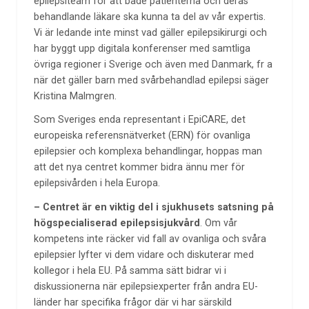
epilepsiteam för att både patienterna och deras
behandlande läkare ska kunna ta del av vår expertis.
Vi är ledande inte minst vad gäller epilepsikirurgi och
har byggt upp digitala konferenser med samtliga
övriga regioner i Sverige och även med Danmark, fr a
när det gäller barn med svårbehandlad epilepsi säger
Kristina Malmgren.
Som Sveriges enda representant i EpiCARE, det
europeiska referensnätverket (ERN) för ovanliga
epilepsier och komplexa behandlingar, hoppas man
att det nya centret kommer bidra ännu mer för
epilepsivården i hela Europa.
– Centret är en viktig del i sjukhusets satsning på
högspecialiserad epilepsisjukvård
. Om vår
kompetens inte räcker vid fall av ovanliga och svåra
epilepsier lyfter vi dem vidare och diskuterar med
kollegor i hela EU. På samma sätt bidrar vi i
diskussionerna när epilepsiexperter från andra EU-
länder har specifika frågor där vi har särskild