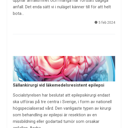
uppnår anfallsfrihet och många har fortsatt dagliga
anfall. Det enda sätt vi i nuläget känner till för att helt
bota…
5 feb 2024
Sällankirurgi vid läkemedelsresistent epilepsi
Socialstyrelsen har beslutat att epilepsikirurgi endast
ska utföras på tre centra i Sverige, i form av nationell
högspecialiserad vård. Den vanligaste typen av kirurgi
som behandling av epilepsi är resektion av en
missbildning eller godartad tumör som orsakar