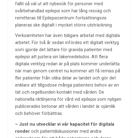
fallit så väl ut att nybesök för personer med
svårbehandlad epilepsi som har lång resväg och
remitteras till Epilepsicentrum fortsättningsvis
planeras ske digitalt i mycket större utsträckning.
Verksamheten har även tidigare arbetat med digitala
arbetet. För två år sedan infördes ett digitalt verktyg
som gjorde det lättare för gravida patienter med
epilepsi att justera sin läkemedelsdos. Att flera
digitala verktyg redan är på plats kommer underlätta
när man genom centret nu kommer att få remiss på
fler patienter från olika delar av landet och gör det
enklare att tillgodose många patienters behov av en
tät och regelbunden kontakt med vården. De
nationella riktlinjerna för vård vid epilepsi som nyligen
publicerades betonar att vården i landet är ojämlik
och behöver förbättras.
– Just nu utvecklar vi vår kapacitet för digitala
ronder
och patientdiskussioner med andra