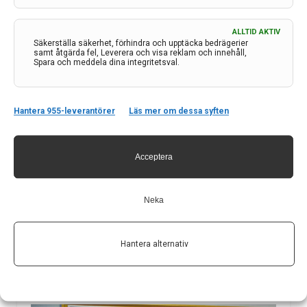
ALLTID AKTIV
Säkerställa säkerhet, förhindra och upptäcka bedrägerier
samt åtgärda fel, Leverera och visa reklam och innehåll,
Spara och meddela dina integritetsval.
Svenska Neurologiveckan 2016 i Örebro
Hantera 955-leverantörer
Läs mer om dessa syften
Den 16–20 maj arrangerades Svenska
Neurologiveckan för andra gången och i år var det
Örebro som stod som värdort. Som senast i Umeå
Acceptera
kombinerades Svenska Neurologföreningens årsmöte
med en veckas föreläsningar i samarrangemang med
Neka
de olika specialistföreningarna. Här är en…
11 okt 2016
Hantera alternativ