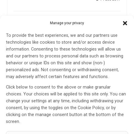
Manage your privacy
To provide the best experiences, we and our partners use
technologies like cookies to store and/or access device
information. Consenting to these technologies will allow us
and our partners to process personal data such as browsing
behavior or unique IDs on this site and show (non-)
Bredd och spets på Visby lasaretts
personalized ads. Not consenting or withdrawing consent,
neuromottagning
may adversely affect certain features and functions.
För att vara ett relativt litet sjukhus har Visby lasarett
Click below to consent to the above or make granular
en mycket kompetent neuromottagning. Förutom att
choices. Your choices will be applied to this site only. You can
erbjuda ett bra patientbemötande och härliga
change your settings at any time, including withdrawing your
omgivningar har kliniken ett samarbete med Karolinska
consent, by using the toggles on the Cookie Policy, or by
Universitetssjukhuset som ger utbyte med absolut
clicking on the manage consent button at the bottom of the
spetskunskap.
screen.
3 maj 2017