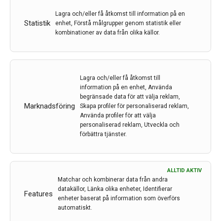
Lagra och/eller få åtkomst till information på en
Statistik
enhet, Förstå målgrupper genom statistik eller
kombinationer av data från olika källor.
Lagra och/eller få åtkomst till
information på en enhet, Använda
Europas största minnescentrum finns i Malmö
begränsade data för att välja reklam,
Marknadsföring
Skapa profiler för personaliserad reklam,
I våras antog Region Skåne en handlingsplan för jämlik
Använda profiler för att välja
demensvård. I maj slogs Malmös och Lunds
personaliserad reklam, Utveckla och
minnesenheter samman, till något unikt för Europa –
förbättra tjänster.
ett enda hus för vård, forskning, läkemedelsprövningar
och kunskapsspridning. Men inte en enda patient ligger
inlagd.…
ALLTID AKTIV
Matchar och kombinerar data från andra
16 dec 2016
datakällor, Länka olika enheter, Identifierar
Features
enheter baserat på information som överförs
automatiskt.