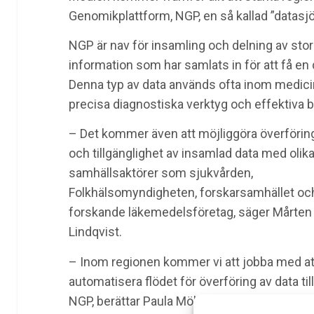
Genomikplattform, NGP, en så kallad ”datasjö
NGP är nav för insamling och delning av st
information som har samlats in för att få en
Denna typ av data används ofta inom medicins
precisa diagnostiska verktyg och effektiva b
– Det kommer även att möjliggöra överförin
och tillgänglighet av insamlad data med olik
samhällsaktörer som sjukvården,
Folkhälsomyndigheten, forskarsamhället oc
forskande läkemedelsföretag, säger Mårten
Lindqvist.
– Inom regionen kommer vi att jobba med at
automatisera flödet för överföring av data till
NGP, berättar Paula Mölling, molekylärbiolog