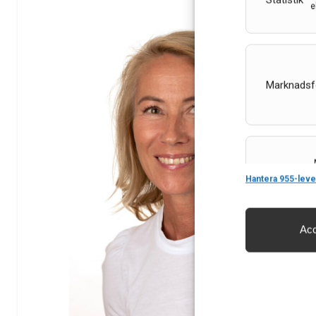
Statistik
e
Marknadsf
Features
Hantera 955-leve
Acc
Säkerställa 
och innehåll