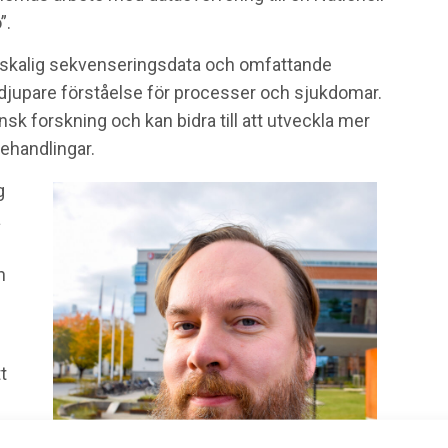
”.
orskalig sekvenseringsdata och omfattande
 djupare förståelse för processer och sjukdomar.
k forskning och kan bidra till att utveckla mer
ehandlingar.
g
a
h
t
 och