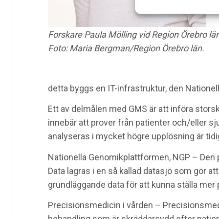
Forskare Paula Mölling vid Region Örebro län
Foto: Maria Bergman/Region Örebro län.
detta byggs en IT-infrastruktur, den Natione
Ett av delmålen med GMS är att införa stors
innebär att prover från patienter och/eller
analyseras i mycket högre upplösning är tidig
Nationella Genomikplattformen, NGP – Den pl
Data lagras i en så kallad datasjö som gör at
grundläggande data för att kunna ställa mer 
Precisionsmedicin i vården – Precisionsmedic
behandling som är skräddarsydd efter patien