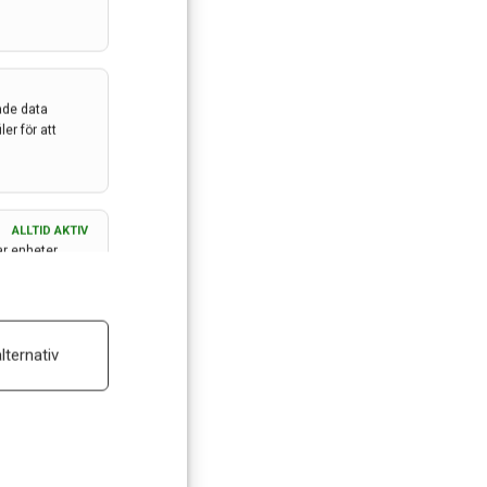
ade data
er för att
ALLTID AKTIV
ar enheter
ALLTID AKTIV
lternativ
 reklam