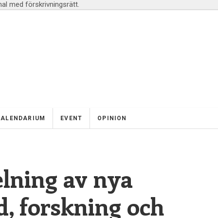
l med förskrivningsrätt.
KALENDARIUM
EVENT
OPINION
elning av nya
d, forskning och