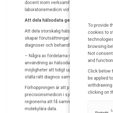
docent inom verksamhetsområde
laboratoriemedicin vid Region Örebro län.
Att dela hälsodata ger många fördelar
To provide t
Att dela storskalig hälsodata via GMS:s datas
cookies to s
skapar förutsättningar för mer precisa
technologies
diagnoser och behandling av patienter.
browsing beh
Not consenti
– Några av fördelarna med effektivare
and function
användning av hälsodata är att den kan ge bä
möjligheter att tidigt upptäcka sjukdom och
Click below 
ställa rätt diagnos samt skynda på framsteg
be applied to
withdrawing 
Förhoppningen är att projektet ska hjälpa till 
clicking on 
precisionsmedicin i sjukvården. Genom att 
regionerna att få samma möjligheter att ku
molekylära data.
L