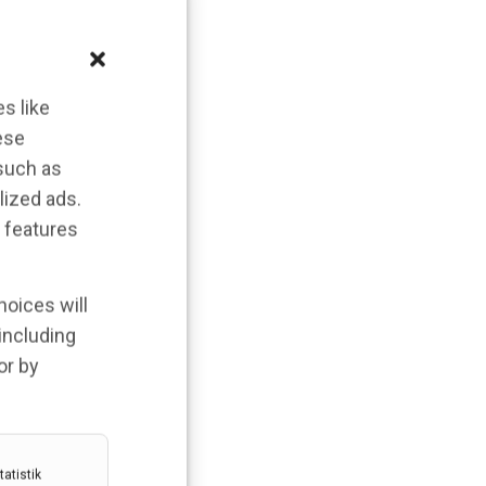
s like
ese
 such as
lized ads.
 features
hoices will
 including
or by
atistik