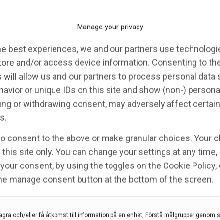
Manage your privacy
he best experiences, we and our partners use technologie
jö,
tore and/or access device information. Consenting to th
 will allow us and our partners to process personal data
Forskare Mårten Lindqvist vid Örebro
avior or unique IDs on this site and show (non-) persona
universitet. Foto: Elin Abelson/Region Örebro
ng or withdrawing consent, may adversely affect certain
län.
s.
ttre
to consent to the above or make granular choices. Your c
en inom forskningen, säger Paula Mölling.
 this site only. You can change your settings at any time,
your consent, by using the toggles on the Cookie Policy, 
att bana väg för ett brett införande av
the manage consent button at the bottom of the screen.
regioner delar data i en datasjö hos GMS, kommer
nna göra bedömningar med hjälp av storskaliga
agra och/eller få åtkomst till information på en enhet, Förstå målgrupper genom st