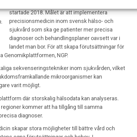
nationella initiativet för precisionsmedicin
startade 2018. Målet är att implementera
precisionsmedicin inom svensk hälso- och
.
sjukvård som ska ge patienter mer precisa
diagnoser och behandlingsplaner oavsett var i
landet man bor. För att skapa förutsättningar för
lla Genomikplattformen, NGP.
kaliga sekvenseringstekniker inom sjukvården, vilket
 sjukdomsframkallande mikroorganismer kan
are varit möjligt.
attform där storskalig hälsodata kan analyseras.
t regioner kommer att ha tillgång till samma
precisa diagnoser.
in skapar stora möjligheter till bättre vård och
tens egna förutsättningar och behov. I