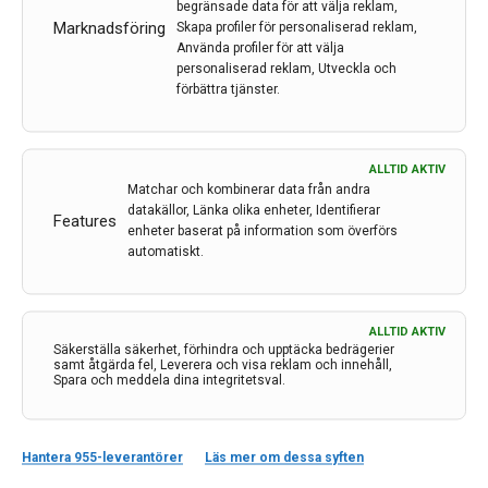
begränsade data för att välja reklam,
26 sep 2023
Marknadsföring
Skapa profiler för personaliserad reklam,
Använda profiler för att välja
personaliserad reklam, Utveckla och
förbättra tjänster.
ALLTID AKTIV
Matchar och kombinerar data från andra
datakällor, Länka olika enheter, Identifierar
Features
enheter baserat på information som överförs
Korsreaktiva EBNA1-autoantikroppar riktar sig mot
automatiskt.
CRYAB vid MS
Forskare vid Karolinska Institutet har funnit ytterligare
ALLTID AKTIV
bevis för hur Epstein-Barr-virus kan utlösa multipel
Säkerställa säkerhet, förhindra och upptäcka bedrägerier
skleros eller driva på sjukdomsutvecklingen. I sin studie
samt åtgärda fel, Leverera och visa reklam och innehåll,
Spara och meddela dina integritetsval.
visar de att vissa individer har antikroppar mot viruset
som av misstag attackerar ett protein i hjärnan och…
21 sep 2023
Hantera 955-leverantörer
Läs mer om dessa syften