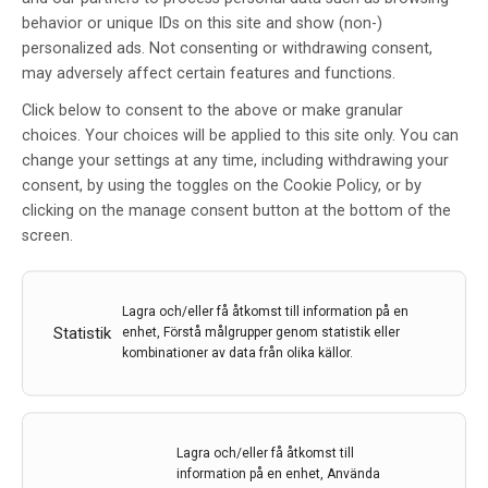
behavior or unique IDs on this site and show (non-)
personalized ads. Not consenting or withdrawing consent,
may adversely affect certain features and functions.
Click below to consent to the above or make granular
choices. Your choices will be applied to this site only. You can
change your settings at any time, including withdrawing your
consent, by using the toggles on the Cookie Policy, or by
clicking on the manage consent button at the bottom of the
screen.
Epstein-Barr-virus som mål för behandling och
Lagra och/eller få åtkomst till information på en
förebyggande av MS
Statistik
enhet, Förstå målgrupper genom statistik eller
kombinationer av data från olika källor.
Universitetet i Bergen har i samarbete med forskare vid
Karolinska Institutet tilldelats ett betydande bidrag
finansierat av Horizon Europe om 7 miljoner euro
under 2024-2028. Detta som ett resultat av forskarnas
Lagra och/eller få åtkomst till
engagemang i att rikta in Epstein-Barr-virus i syfte att…
information på en enhet, Använda