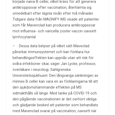
började naiva B-celler, vilket krävs för att generera
antikroppssvar efter vaccination, återhämta sig
omedelbart efter lägsta nivån efter två månader.
Tidigare data från MAGNIFY-MS visade att patienter
som får Mavenclad kan producera antikroppssvar
mot influensa- och varicella zoster-vaccin oavsett
lymfocytantal.
– Dessa data belyser på vilket sätt Maveclad
påverkar immunsystemet och kan förklara hur
behandlingseffekten kan uppnås utan att risk för
svåra infektioner ökar, säger Jan Lycke, professor,
överläkare i neurologi, Sahlgrenska
Universitetssjukhuset. Den långvariga sänkningen av
minnes B celler kan vara en av förklaringarna till att
den sjukdomshämmande effekten på MS
vidmakthålls så länge. Med tanke på COVID-19 och
den pågående vaccinationen är det oerhört viktiga
och glädjande besked att patienter som behandlats
med Mavenclad svarar på vaccination, oavsett när