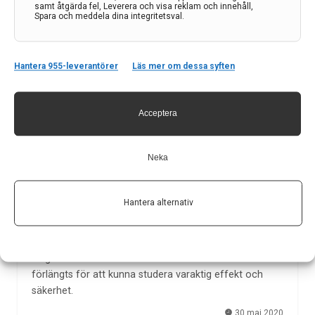
våra patienter? , C. Dahle, J. Hillert | Merck
samt åtgärda fel, Leverera och visa reklam och innehåll,
Spara och meddela dina integritetsval.
Charlotte Dahle, Överläkare vid Linköpings
Universitetssjukhus Jan Hillert, Professor vid Karolinska
Universitetssjukhuset Tisdag 29 september 12:00 -
Hantera 955-leverantörer
Läs mer om dessa syften
13:00.
4 sep 2020
Acceptera
Neka
Positiva resultat från förlängd fas II-prövning av
evobrutinib i tablettform vid multipel skleros
Hantera alternativ
Evobrutinib är den första BTK-hämmaren som visar
hög och varaktig effekt vid multipel skleros under
längre tid - 108 veckor. I den här studien har tiden
förlängts för att kunna studera varaktig effekt och
säkerhet.
30 maj 2020