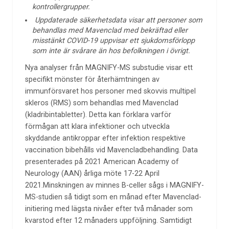
kontrollergrupper.
Uppdaterade säkerhetsdata visar att personer som
behandlas med Mavenclad med bekräftad eller
misstänkt COVID-19 uppvisar ett sjukdomsförlopp
som inte är svårare än hos befolkningen i övrigt.
Nya analyser från MAGNIFY-MS substudie visar ett
specifikt mönster för återhämtningen av
immunförsvaret hos personer med skovvis multipel
skleros (RMS) som behandlas med Mavenclad
(kladribintabletter). Detta kan förklara varför
förmågan att klara infektioner och utveckla
skyddande antikroppar efter infektion respektive
vaccination bibehålls vid Mavencladbehandling. Data
presenterades på 2021 American Academy of
Neurology (AAN) årliga möte 17-22 April
2021.Minskningen av minnes B-celler sågs i MAGNIFY-
MS-studien så tidigt som en månad efter Mavenclad-
initiering med lägsta nivåer efter två månader som
kvarstod efter 12 månaders uppföljning. Samtidigt