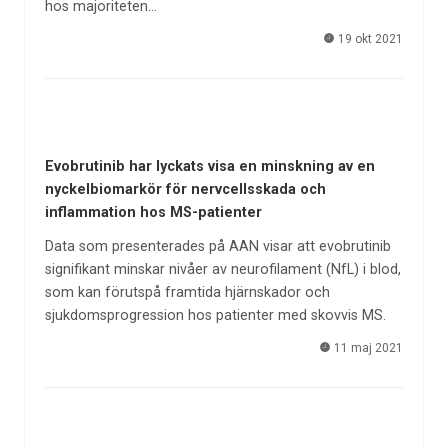
hos majoriteten…
19 okt 2021
Evobrutinib har lyckats visa en minskning av en
nyckelbiomarkör för nervcellsskada och
inflammation hos MS-patienter
Data som presenterades på AAN visar att evobrutinib
signifikant minskar nivåer av neurofilament (NfL) i blod,
som kan förutspå framtida hjärnskador och
sjukdomsprogression hos patienter med skovvis MS.
11 maj 2021