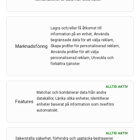
på ACTRIMS-ECTRIMS MS Virtual 2020
16 sep 2020
Lagra och/eller få åtkomst till
information på en enhet, Använda
begränsade data för att välja reklam,
Marknadsföring
Skapa profiler för personaliserad reklam,
Använda profiler för att välja
personaliserad reklam, Utveckla och
förbättra tjänster.
ALLTID AKTIV
Matchar och kombinerar data från andra
datakällor, Länka olika enheter, Identifierar
Features
enheter baserat på information som överförs
automatiskt.
COVID-19 och MS-läkemedel. Hur ser det ut för
ALLTID AKTIV
Säkerställa säkerhet, förhindra och upptäcka bedrägerier