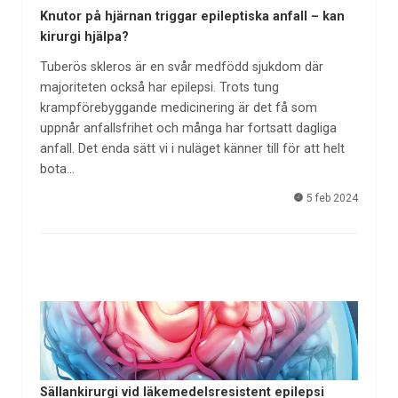
Knutor på hjärnan triggar epileptiska anfall – kan
kirurgi hjälpa?
Tuberös skleros är en svår medfödd sjukdom där
majoriteten också har epilepsi. Trots tung
krampförebyggande medicinering är det få som
uppnår anfallsfrihet och många har fortsatt dagliga
anfall. Det enda sätt vi i nuläget känner till för att helt
bota…
5 feb 2024
Sällankirurgi vid läkemedelsresistent epilepsi