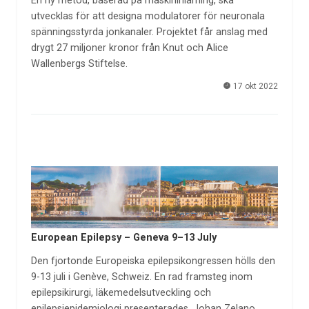
En ny metod, baserad på maskininlärning, ska
utvecklas för att designa modulatorer för neuronala
spänningsstyrda jonkanaler. Projektet får anslag med
drygt 27 miljoner kronor från Knut och Alice
Wallenbergs Stiftelse.
17 okt 2022
European Epilepsy – Geneva 9–13 July
Den fjortonde Europeiska epilepsikongressen hölls den
9-13 juli i Genève, Schweiz. En rad framsteg inom
epilepsikirurgi, läkemedelsutveckling och
epilepsiepidemiologi presenterades. Johan Zelano,