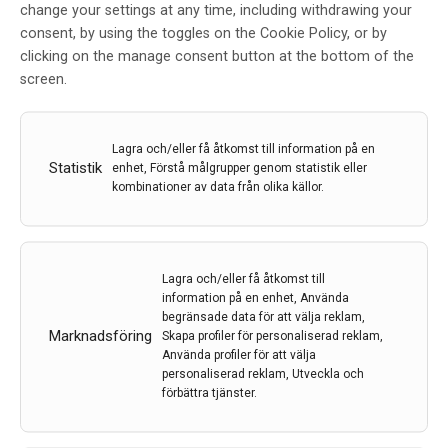
change your settings at any time, including withdrawing your
consent, by using the toggles on the Cookie Policy, or by
clicking on the manage consent button at the bottom of the
screen.
Lagra och/eller få åtkomst till information på en
Statistik
enhet, Förstå målgrupper genom statistik eller
Bättre epilepsidiagnostik – med immunsvaret som
kombinationer av data från olika källor.
ledtråd
Att diagnostisera epilepsi är resurskrävande och det
finns risk att sjukdomen förväxlas med andra tillstånd
med liknande symptom. Det gör det angeläget att hitta
Lagra och/eller få åtkomst till
bättre diagnosmetoder redan när en patient kommer
information på en enhet, Använda
begränsade data för att välja reklam,
in på akuten efter ett misstänkt anfall. En
Marknadsföring
Skapa profiler för personaliserad reklam,
forskargrupp…
Använda profiler för att välja
personaliserad reklam, Utveckla och
13 mar 2023
förbättra tjänster.