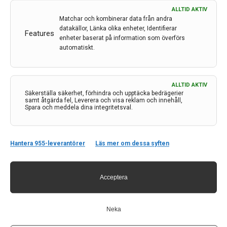
ALLTID AKTIV
Matchar och kombinerar data från andra
datakällor, Länka olika enheter, Identifierar
Features
enheter baserat på information som överförs
automatiskt.
ALLTID AKTIV
Säkerställa säkerhet, förhindra och upptäcka bedrägerier
samt åtgärda fel, Leverera och visa reklam och innehåll,
Spara och meddela dina integritetsval.
Hantera 955-leverantörer
Läs mer om dessa syften
Fler uppdrag inom nationell högspecialiserad vård
till Skånes universitetssjukhus
Acceptera
Skånes universitetssjukhus och Region Skåne får i
uppdrag att bedriva nationell högspecialiserad vård
inom viss vård vid medfödda metabola sjukdomar,
Neka
epilepsikirurgisk utredning och behandling och