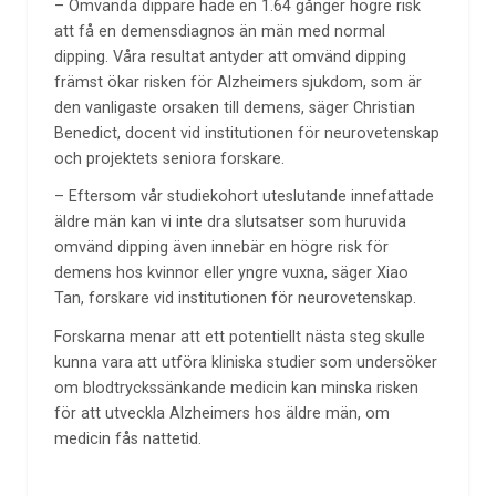
– Omvända dippare hade en 1.64 gånger högre risk
att få en demensdiagnos än män med normal
dipping. Våra resultat antyder att omvänd dipping
främst ökar risken för Alzheimers sjukdom, som är
den vanligaste orsaken till demens, säger Christian
Benedict, docent vid institutionen för neurovetenskap
och projektets seniora forskare.
– Eftersom vår studiekohort uteslutande innefattade
äldre män kan vi inte dra slutsatser som huruvida
omvänd dipping även innebär en högre risk för
demens hos kvinnor eller yngre vuxna, säger Xiao
Tan, forskare vid institutionen för neurovetenskap.
Forskarna menar att ett potentiellt nästa steg skulle
kunna vara att utföra kliniska studier som undersöker
om blodtryckssänkande medicin kan minska risken
för att utveckla Alzheimers hos äldre män, om
medicin fås nattetid.