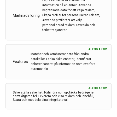
Lagra och/eller få åtkomst till
information på en enhet, Använda
begränsade data för att välja reklam,
Marknadsföring
Skapa profiler för personaliserad reklam,
Använda profiler för att välja
personaliserad reklam, Utveckla och
förbättra tjänster.
ALLTID AKTIV
Matchar och kombinerar data från andra
datakällor, Länka olika enheter, Identifierar
Features
enheter baserat på information som överförs
automatiskt.
ALLTID AKTIV
Den starka obehagskänslans plats i hjärnan hittad
Säkerställa säkerhet, förhindra och upptäcka bedrägerier
samt åtgärda fel, Leverera och visa reklam och innehåll,
Forskare har identifierat en ny nervcellskrets i hjärnan
Spara och meddela dina integritetsval.
som vid aktivering ger upphov till stark obehagskänsla.
Genom upptäckten kan de också för första gången
visa att subtalamus, en struktur i hjärnan som