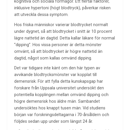
kognitiva och sociala förmågor. Ett flertal faktorer,
inklusive hypertoni (högt blodtryck), påverkar risken
att utveckla dessa symptom.
Hos friska människor varierar blodtrycket normalt
under dygnet, så att blodtrycket i snitt är 10 procent
lägre nattetid än dagtid. Detta kallar läkare för normal
”dipping”. Hos vissa personer är detta mönster
omvänt, så att blodtrycket är högre nattetid än
dagtid, något som kallas omvänd dipping.
Det var tidigare inte känt om den här typen av
avvikande blodtrycksmönster var kopplat till
demensrisk. För att fylla detta kunskapsgap har
forskare från Uppsala universitet undersökt den
potentiella kopplingen mellan omvänd dipping och
högre demensrisk hos äldre män. Sambandet
undersöktes hos knappt tusen män. Vid studiens
början var forskningsdeltagarna i 70-årsåldern och
följdes sedan upp under som längst 24 år.