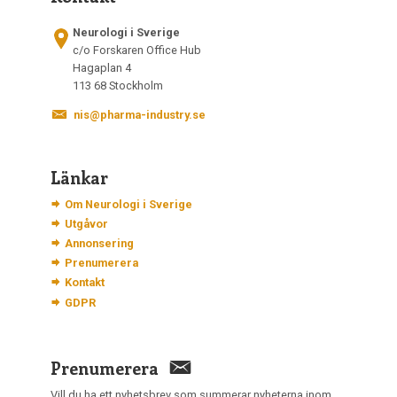
Neurologi i Sverige
c/o Forskaren Office Hub
Hagaplan 4
113 68 Stockholm
nis@pharma-industry.se
Länkar
Om Neurologi i Sverige
Utgåvor
Annonsering
Prenumerera
Kontakt
GDPR
Prenumerera
Vill du ha ett nyhetsbrev som summerar nyheterna inom