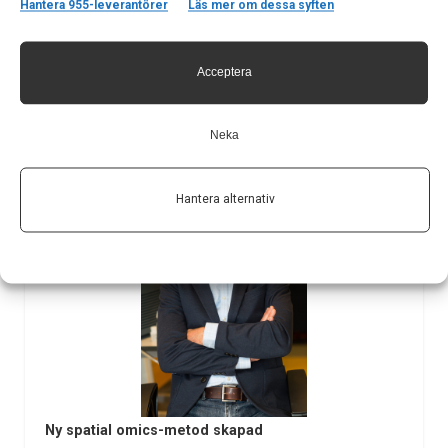
Hantera 955-leverantörer
Läs mer om dessa syften
kontrollerar viljestyrda rörelser, även kan spela en roll…
6 nov 2023
Acceptera
Neka
Hantera alternativ
Ny spatial omics-metod skapad