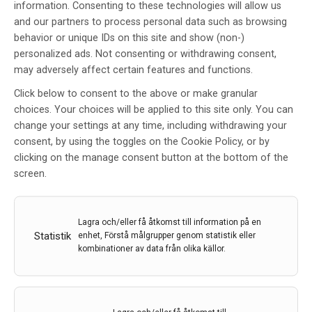
information. Consenting to these technologies will allow us
and our partners to process personal data such as browsing
behavior or unique IDs on this site and show (non-)
personalized ads. Not consenting or withdrawing consent,
may adversely affect certain features and functions.
Click below to consent to the above or make granular
choices. Your choices will be applied to this site only. You can
change your settings at any time, including withdrawing your
consent, by using the toggles on the Cookie Policy, or by
Gener påverkar om spädbarn tittar mest på
clicking on the manage consent button at the bottom of the
ansikten eller icke-sociala objekt
screen.
Om spädbarn vid fem månaders ålder tittar mest på
ansikten eller icke-sociala objekt som bilar eller
Lagra och/eller få åtkomst till information på en
mobiltelefoner styrs till stor del av generna. Det har
Statistik
enhet, Förstå målgrupper genom statistik eller
forskare vid Uppsala universitet och Karolinska
kombinationer av data från olika källor.
institutet nu kunnat visa.
27 nov 2023