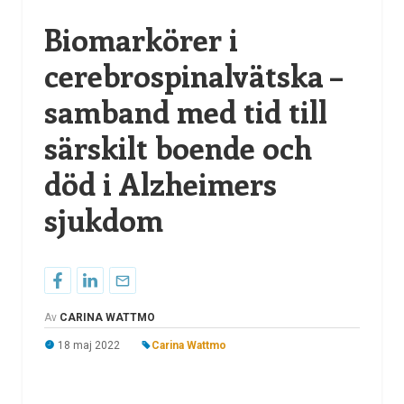
Biomarkörer i
cerebrospinalvätska –
samband med tid till
särskilt boende och
död i Alzheimers
sjukdom
Av
CARINA WATTMO
18 maj 2022
Carina Wattmo