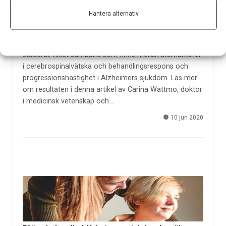
Fosforylerat tau och totalt tau i
cerebrospinalvätska vid Alzheimers sjukdom
Hantera alternativ
Forskare vid Skånes universitetssjukhus
(Verksamhetsenhet Minnessjukdomar i Malmö) har
studerat vilket samband som finns mellan biomarkörer
i cerebrospinalvätska och behandlingsrespons och
progressionshastighet i Alzheimers sjukdom. Läs mer
om resultaten i denna artikel av Carina Wattmo, doktor
i medicinsk vetenskap och…
10 jun 2020