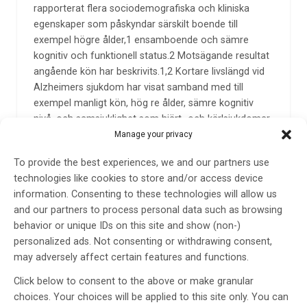
rapporterat flera sociodemografiska och kliniska
egenskaper som påskyndar särskilt boende till
exempel högre ålder,1 ensamboende och sämre
kognitiv och funktionell status.2 Motsägande resultat
angående kön har beskrivits.1,2 Kortare livslängd vid
Alzheimers sjukdom har visat samband med till
exempel manligt kön, hög re ålder, sämre kognitiv
nivå, och samsjuklighet som hjärt- och kärlsjukdomar
och diabetes.3 Motsägande fynd angående
Manage your privacy
apolipoprotein E (APOE) genotyp har observerats.3,4
To provide the best experiences, we and our partners use
De patologiska processerna i Alzheimers sjukdom
technologies like cookies to store and/or access device
kan följas med biomarkörer, men det finns en stor
information. Consenting to these technologies will allow us
variation i biomarkörnivåer i cerebrospinalvätska
and our partners to process personal data such as browsing
mellan patienterna. En tidigare studie visade att
behavior or unique IDs on this site and show (non-)
nivåerna av fosforylerat tau (Ptau) och total-tau (T-
personalized ads. Not consenting or withdrawing consent,
tau) blir patologiska (högre) senare under
may adversely affect certain features and functions.
sjukdomsförloppet jämfört med amyloid-β1-42
Click below to consent to the above or make granular
(Aβ42).5
choices. Your choices will be applied to this site only. You can