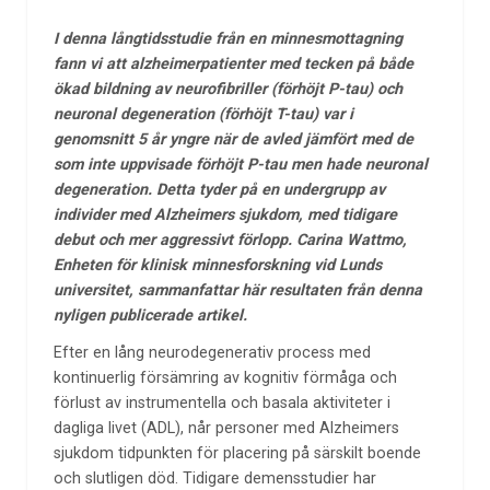
I denna långtidsstudie från en minnesmottagning
fann vi att alzheimerpatienter med tecken på både
ökad bildning av neurofibriller (förhöjt P-tau) och
neuronal degeneration (förhöjt T-tau) var i
genomsnitt 5 år yngre när de avled jämfört med de
som inte uppvisade förhöjt P-tau men hade neuronal
degeneration. Detta tyder på en undergrupp av
individer med Alzheimers sjukdom, med tidigare
debut och mer aggressivt förlopp. Carina Wattmo,
Enheten för klinisk minnesforskning vid Lunds
universitet, sammanfattar här resultaten från denna
nyligen publicerade artikel.
Efter en lång neurodegenerativ process med
kontinuerlig försämring av kognitiv förmåga och
förlust av instrumentella och basala aktiviteter i
dagliga livet (ADL), når personer med Alzheimers
sjukdom tidpunkten för placering på särskilt boende
och slutligen död. Tidigare demensstudier har