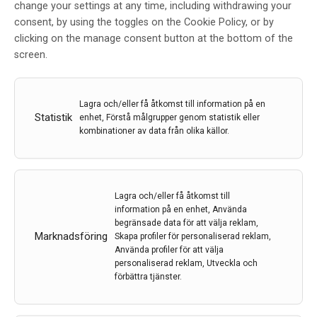
Det är oklart om nivåerna av tau har samband med
change your settings at any time, including withdrawing your
individens tid till särskilt boende eller överlevnad efter
consent, by using the toggles on the Cookie Policy, or by
alzheimerdiagnos. Få studier har undersökt detta
clicking on the manage consent button at the bottom of the
troligen beroende på den långa uppföljningstid som
screen.
krävs, och resultaten är varierande. Endast tre studier
har analyserat sambandet mellan biomarkörer och tid
till boende; två fann inga korrelationer mellan dessa
Lagra och/eller få åtkomst till information på en
variabler,6,7 medan den tredje studien beskrev större
Statistik
enhet, Förstå målgrupper genom statistik eller
risk för särskilt boende hos deltagare med högt T-
kombinationer av data från olika källor.
tau.8 Inga tidigare studier har rapporterat eventuella
samband mellan biomarkörer och vårdtid på särskilt
boende. Vissa långtidsstudier har observerat
korrelationer mellan högre nivåer av Ttau eller P-tau
Lagra och/eller få åtkomst till
information på en enhet, Använda
och kortare livslängd,9 medan andra inte såg några
begränsade data för att välja reklam,
samband mellan biomarkörer i cerebrospinalvätska
Marknadsföring
Skapa profiler för personaliserad reklam,
och dödlighet.10 En nyare studie visade att
Använda profiler för att välja
patologiskt (lägre) Aβ42, men inte patologiskt tau, var
personaliserad reklam, Utveckla och
förbättra tjänster.
en prediktor för kortare tid till död.7
Läs hela artikeln