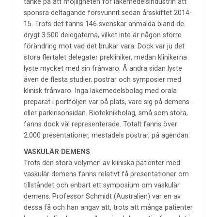
tanke på att möjligheten för läkemedelsindustrin att
sponsra deltagande försvunnit sedan årsskiftet 2014-
15. Trots det fanns 146 svenskar anmälda bland de
drygt 3.500 delegaterna, vilket inte är någon större
förändring mot vad det brukar vara. Dock var ju det
stora flertalet delegater prekliniker, medan klinikerna
lyste mycket med sin frånvaro. Å andra sidan lyste
även de flesta studier, postrar och symposier med
klinisk frånvaro. Inga läkemedelsbolag med orala
preparat i portföljen var på plats, vare sig på demens-
eller parkinsonsidan. Bioteknikbolag, små som stora,
fanns dock väl representerade. Totalt fanns över
2.000 presentationer, mestadels postrar, på agendan.
VASKULÄR DEMENS
Trots den stora volymen av kliniska patienter med
vaskulär demens fanns relativt få presentationer om
tillståndet och enbart ett symposium om vaskulär
demens. Professor Schmidt (Australien) var en av
dessa få och han angav att, trots att många patienter