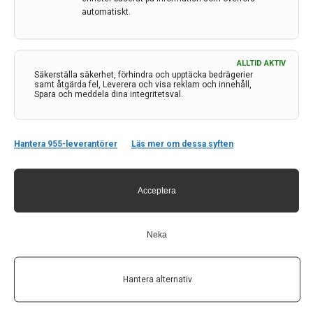
I anslutning till den internationella MDS-kongressen i
automatiskt.
Köpenhamn arrangerades ett efterföljande möte i
Lund. Här bidrar Johan Lökk, professor och överläkare
Karolinska Institutet/Karolinska Universitetssjukhuset,
ALLTID AKTIV
med ett kompilat och kommentarer från konferensen.
Säkerställa säkerhet, förhindra och upptäcka bedrägerier
samt åtgärda fel, Leverera och visa reklam och innehåll,
8 dec 2023
Spara och meddela dina integritetsval.
Hantera 955-leverantörer
Läs mer om dessa syften
Acceptera
Neka
ECTRIMS 2023 – Milano 11–13 oktober
Den 11–13 oktober avhöll ECTRIMS (European
Hantera alternativ
Committee for Treatment and Research in Multiple
Sclerosis) sin årliga kongress i Milano. Magnhild