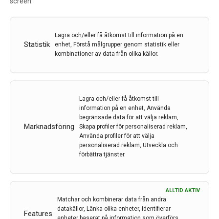
screen.
Äntligen var det dags för en fullskalig
postpandemikongress på plats, men också interaktivt,
Lagra och/eller få åtkomst till information på en
denna gång i Köpenhamn och Bella Center, centralt
Statistik
enhet, Förstå målgrupper genom statistik eller
belägen för alla skandinaver. På plats var Örjan Skogar,
kombinationer av data från olika källor.
som här bidrar med en kondenserad sammanfattning.
8 dec 2023
Lagra och/eller få åtkomst till
information på en enhet, Använda
begränsade data för att välja reklam,
Marknadsföring
Skapa profiler för personaliserad reklam,
Använda profiler för att välja
personaliserad reklam, Utveckla och
förbättra tjänster.
Unmet needs in Parkinson’s disease and Atypical
ALLTID AKTIV
Parkinsonism: Knowing the Unknown – Lund 1–2
Matchar och kombinerar data från andra
september
datakällor, Länka olika enheter, Identifierar
Features
enheter baserat på information som överförs