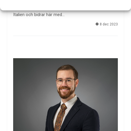
Sandberg, docent i neurologi och överläkare vid
Skånes universitetssjukhus, var på plats i ett varmt
Italien och bidrar här med…
8 dec 2023