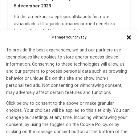
5 december 2023
På det amerikanska epilepsisällskapets årsmöte
avhandlades tilltagande utmaningar med genetiska
testresultat och AI, men också klassisk
Manage your privacy
läkemedelsbehandling och epilepsikirurgi. Johan
Zelano, professor i Göteborg, var på plats i Florida och
To provide the best experiences, we and our partners use
bidrar med denna sammanfattning.
technologies like cookies to store and/or access device
26 feb 2024
information. Consenting to these technologies will allow us
and our partners to process personal data such as browsing
behavior or unique IDs on this site and show (non-)
personalized ads. Not consenting or withdrawing consent,
may adversely affect certain features and functions.
Click below to consent to the above or make granular
choices. Your choices will be applied to this site only. You can
change your settings at any time, including withdrawing your
consent, by using the toggles on the Cookie Policy, or by
The International Congress of Parkinson’s Disease
clicking on the manage consent button at the bottom of the
and Movement Disorders MDS