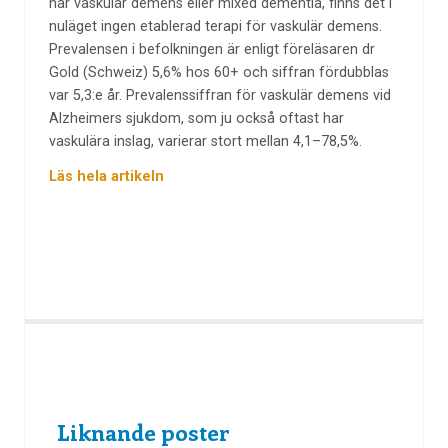
har vaskulär demens eller mixed dementia, finns det i
nuläget ingen etablerad terapi för vaskulär demens.
Prevalensen i befolkningen är enligt föreläsaren dr
Gold (Schweiz) 5,6% hos 60+ och siffran fördubblas
var 5,3:e år. Prevalenssiffran för vaskulär demens vid
Alzheimers sjukdom, som ju också oftast har
vaskulära inslag, varierar stort mellan 4,1–78,5%.
Läs hela artikeln
Liknande poster