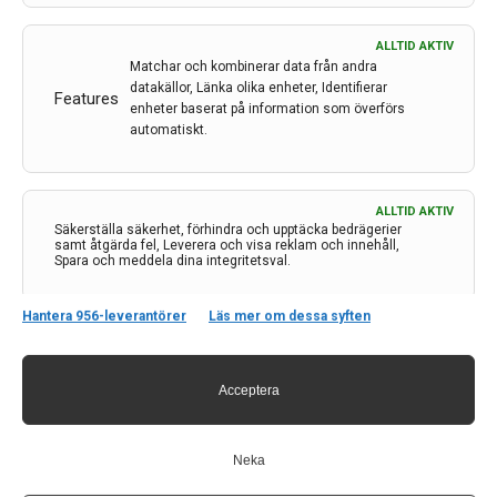
ALLTID AKTIV
Matchar och kombinerar data från andra
datakällor, Länka olika enheter, Identifierar
Features
enheter baserat på information som överförs
automatiskt.
Kontakt
Neurologi i Sverige
c/o Forskaren Office Hub
ALLTID AKTIV
Säkerställa säkerhet, förhindra och upptäcka bedrägerier
Hagaplan 4
samt åtgärda fel, Leverera och visa reklam och innehåll,
113 68 Stockholm
Spara och meddela dina integritetsval.
nis@pharma-industry.se
Hantera 956-leverantörer
Läs mer om dessa syften
Länkar
Acceptera
Om Neurologi i Sverige
Utgåvor
Annonsering
Neka
Prenumerera