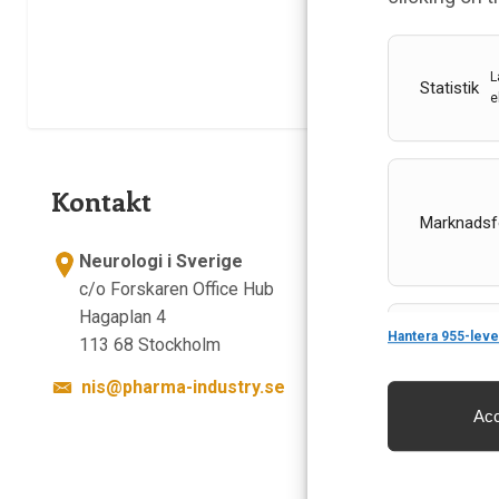
L
Statistik
e
Kontakt
Länkar
Marknadsf
Om Neurol
Neurologi i Sverige
Utgåvor
c/o Forskaren Office Hub
Annonser
Hagaplan 4
Prenumer
Hantera 955-leve
113 68 Stockholm
Features
Kontakt
nis@pharma-industry.se
GDPR
Acc
Säkerställa 
och innehåll