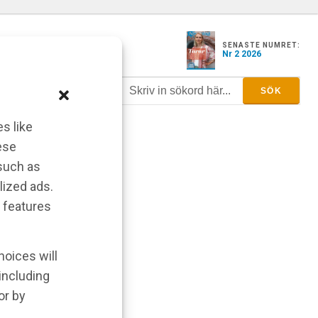
SENASTE NUMRET:
Nr 2 2026
s like
ese
 such as
lized ads.
 features
hoices will
 including
or by