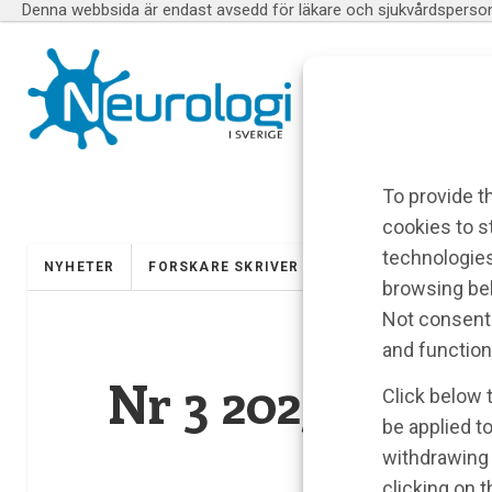
Denna webbsida är endast avsedd för läkare och sjukvårdspersona
To provide t
cookies to s
technologies
NYHETER
FORSKARE SKRIVER
UTBILDNINGAR
browsing beh
Not consenti
and function
Nr 3 2025
Click below 
be applied to
withdrawing 
clicking on 