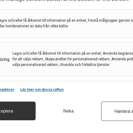
agra och/eller få åtkomst till information på en enhet, Förstå målgrupper genom st
ller kombinationer av data från olika källor.
Prenumerera
Lagra och/eller få åtkomst till information på en enhet, Använda begräns
öring
för att välja reklam, Skapa profiler för personaliserad reklam, Använda profil
ogi i Sverige
Vill du ha ett nyhetsbrev som
välja personaliserad reklam, Utveckla och förbättra tjänster.
summerar nyheterna inom
neurologiområdet för veckan so
ing
gått, eller få det senaste numret 
era
rantörer
Läs mer om dessa syften
Matchar och kombinerar data från andra datakällor, Länka olika enheter, Identifier
tidningen som PDF i din inkorg?
baserat på information som överförs automatiskt.
PRENUMERERA
eptera
Neka
Hantera a
säkerhet, förhindra och upptäcka bedrägerier samt åtgärda fel, Leverera och visa
, Spara och meddela dina integritetsval.