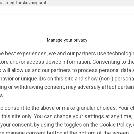
l med förskrivningsrätt.
Manage your privacy
he best experiences, we and our partners use technologie
tore and/or access device information. Consenting to th
 will allow us and our partners to process personal data
KALENDARIUM
EVENT
OPINION
avior or unique IDs on this site and show (non-) persona
ng or withdrawing consent, may adversely affect certain
s.
to consent to the above or make granular choices. Your c
 this site only. You can change your settings at any time,
your consent, by using the toggles on the Cookie Policy, 
the manage consent button at the bottom of the screen.