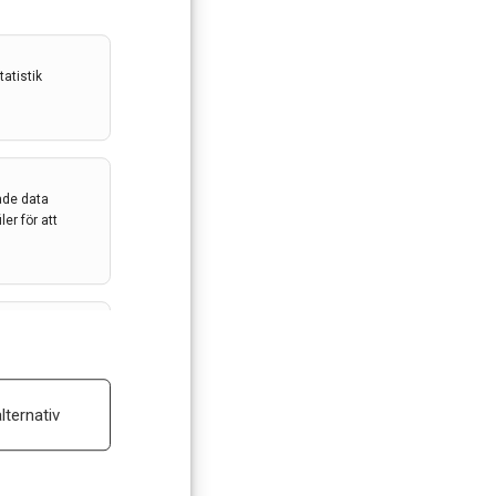
atistik
ade data
er för att
m
ALLTID AKTIV
av
ar enheter
lternativ
ALLTID AKTIV
 reklam