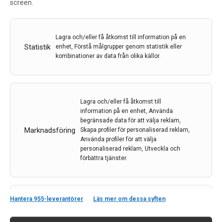
screen.
Lagra och/eller få åtkomst till information på en
Statistik
enhet, Förstå målgrupper genom statistik eller
kombinationer av data från olika källor.
Kontakt
Lagra och/eller få åtkomst till
Neurologi i Sverige
information på en enhet, Använda
c/o Forskaren Office Hub
begränsade data för att välja reklam,
Hagaplan 4
Marknadsföring
Skapa profiler för personaliserad reklam,
113 68 Stockholm
Använda profiler för att välja
personaliserad reklam, Utveckla och
nis@pharma-industry.se
förbättra tjänster.
Länkar
ALLTID AKTIV
Hantera 955-leverantörer
Läs mer om dessa syften
Om Neurologi i Sverige
Matchar och kombinerar data från andra
Utgåvor
datakällor, Länka olika enheter, Identifierar
Features